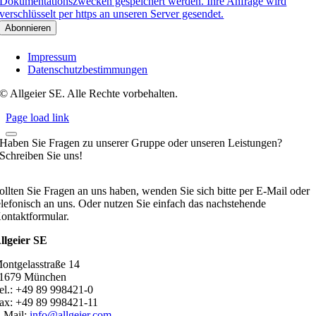
Dokumentationszwecken gespeichert werden. Ihre Anfrage wird
verschlüsselt per https an unseren Server gesendet.
Impressum
Datenschutzbestimmungen
© Allgeier SE. Alle Rechte vorbehalten.
Page load link
Haben Sie Fragen zu unserer Gruppe oder unseren Leistungen?
Schreiben Sie uns!
ollten Sie Fragen an uns haben, wenden Sie sich bitte per E-Mail oder
elefonisch an uns. Oder nutzen Sie einfach das nachstehende
ontaktformular.
llgeier SE
ontgelasstraße 14
1679 München
el.: +49 89 998421-0
ax: +49 89 998421-11
-Mail:
info@allgeier.com