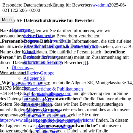
Zum
Besondere Datenschutzerklärung für Bewerber
sw-admin
2025-06-
Inhalt
02T12:25:06+02:00
springen
Menü
Allgeier SE Datenschutzhinweise für Bewerber
Lösungen
Nachfolgend möchten wir Sie darüber informieren, wie wir
E-Government
personenbezogene Daten von Bewerbern verarbeiten.
Enterprise AI Low Code
„
Personenbezogene Daten
“ sind alle Informationen, die sich auf eine
Künstliche Intelligenz & Data Analytics
identifizierte oder identifizierbare natürliche Person beziehen, also z. B.
Cloud
Name oder Kontaktdaten. Die natürliche Person (auch „
betroffene
Business Software
Person
“ im Datenschutzrecht genannt) meint im Zusammenhang mit
Information Security
diesen Datenschutzhinweisen den Bewerber
[1]
.
Über uns
Wer wir sind
Allgeier-Gruppe
Allgeier SE
„
Wir
“, „
uns
“ oder „
unser
“ meint die Allgeier SE, Montgelasstraße 14
Investor Relations
81679 München,
Finanzberichte & Publikationen
+49 89 99 84 21 0,
info@allgeier.com
und gleichzeitig den im Sinne
Ad hoc-Mitteilungen
des Datenschutzrechts „
Verantwortlichen
“ für die Datenverarbeitung.
Finanzanalysen
Sofern Sie darin einwilligen, dass wir Ihre Bewerbungsunterlagen
Finanzkalender
innerhalb der
Allgeier Gruppe
weiterreichen, meint dies auch unsere
Hauptversammlung
gruppenangehörigen Unternehmen, welche Sie unter
Corporate Governance
https://www.allgeier.com/de/who-we-are/divisions/
finden. In diesem
Stimmrechtsmitteilungen
Fall agieren wir als „
Gemeinsam Verantwortliche
“ mit unseren
Directors‘ Dealings
konzernangehörigen Unternehmen. Dabei sind wir für die
Management