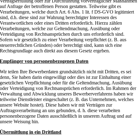
Vertragserfüllung oder zur Durchführung vorvertraglicher Maßnahmen
auf Anfrage der betroffenen Person gestatten. Teilweise gibt es
Verarbeitungen, welche durch Art. 6 Abs. 1 lit. f DS-GVO legitimiert
sind, d.h. diese sind zur Wahrung berechtigter Interessen des
Verantwortlichen oder eines Dritten erforderlich. Hierzu zählen
Verarbeitungen, welche zur Geltendmachung, Ausübung oder
Verteidigung von Rechtsansprüchen durch uns erforderlich sind.
Sofern wir gesetzlich zu einer Verarbeitung verpflichtet (z. B. aus
steuerrechtlichen Gründen) oder berechtigt sind, kann sich eine
Rechtsgrundlage auch direkt aus diesem Gesetz ergeben.
Empfänger von personenbezogenen Daten
Wir teilen Ihre Bewerberdaten grundsätzlich nicht mit Dritten, es sei
denn, Sie haben darin eingewilligt oder dies ist zur Einhaltung einer
gesetzlichen Verpflichtung oder für die Geltendmachung, Ausübung
oder Verteidigung von Rechtsansprüchen erforderlich. Im Rahmen der
Verwaltung und Abwicklung unseres Bewerberverfahrens haben wir
teilweise Dienstleister eingeschaltet (z. B. das Unternehmen, welches
unsere Website hostet). Diese haben wir mit Verträgen zur
Auftragsverarbeitung an uns gebunden, d. h. diese verarbeiten
personenbezogene Daten ausschließlich in unserem Auftrag und auf
unsere Weisung hin.
Übermittlung in ein Drittland