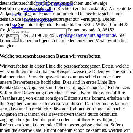
datenschutzrechtlichen Informationspflichten und etwaige
ESG & Compliance
Betroffenenrechte (siehe „Ihre Rechte“) zentral zuständig. Als zentrale
Aktienrückkauf
Anlaufstelle für Ihre Fragen rund um den Datenschutz steht Ihnen
Karriere
deshalb unser Datenschutzbeauftragter zur Verfügung. Diesen
Stellenangebote
erreichen Sie unter folgenden Kontaktdaten: SECUWING GmbH &
News
Co. KG, Herr Maximilian Hartung, Frauentorstraße 9, 86152
Suche
Augsburg, +49 821 90786458,
epost@datenschutz-agentur.de
. Sie
nach:
können sich aber auch jederzeit an jeden einzelnen Verantwortlichen
wenden.
Welche personenbezogenen Daten wir verarbeiten
Wir verarbeiten in erster Linie die personenbezogenen Daten, welche
wir von Ihnen direkt erhalten. Beispielsweise die Daten, welche Sie im
Rahmen eines Bewerbungsverfahrens an uns schicken oder über
unsere Bewerberseite hochladen. Dies sind in erster Linie Ihre
Kontaktdaten, Angaben zum Lebenslauf, ggf. Zeugnisse, Referenzen.
Sofern Ihre Bewerbung über einen Personalvermittler oder auf Ihre
Veranlassung von einen sonstigen Dritten zu uns kommt, erhalten wir
die Angaben zumindest teilweise von diesen. Darüber hinaus kann es
sein, dass wir im rechtlich zulässigen Rahmen von Ihnen gemachte
Angaben im Rahmen des Bewerberverfahrens durch öffentlich
zugängliche Quellen überprüfen oder – mit Ihrer Einwilligung –
Referenzen kontaktieren oder Führungszeugnisse erhalten. Sofern
Ihnen die externe Quelle nicht ohnehin schon bekannt ist, werden wir