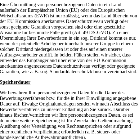
Eine Übermittlung von personenbezogenen Daten in ein Land
außerhalb der Europäischen Union (EU) oder des Europäischen
Wirtschaftsraums (EWR) ist nur zulässig, wenn das Land über ein von
der EU Kommission anerkanntes Datenschutzniveau verfügt oder
sonst geeignete Garantien vorgesehen sind oder eine gesetzliche
Ausnahme für bestimmte Fälle greift (Art. 49 DS-GVO). Zu einer
Übermittlung Ihrer Bewerberdaten in ein sog. Drittland kommt es nur,
wenn der potentielle Arbeitgeber innerhalb unserer Gruppe in einem
solchen Drittland niedergelassen ist oder dies auf einen unserer
Auftragsverarbeiter zutrifft. In beiden Fällen stellen wir sicher, dass
entweder das Empfängerland über eine von der EU Kommission
anerkanntes angemessenes Datenschutzniveau verfügt oder geeignete
Garantien, wie z. B. sog. Standarddatenschutzklauseln vereinbart sind.
Speicherdauer
Wir bewahren Ihre personenbezogenen Daten für die Dauer des
Bewerbungsverfahrens bzw. für die in Ihrer Einwilligung angegebene
Dauer auf. Etwaige Originalunterlagen senden wir nach Abschluss des
Bewerberverfahrens zu unserer Entlastung an Sie zurück. Darüber
hinaus löschen/vernichten wir Ihre personenbezogenen Daten, es sei
denn eine weitere Speicherung ist für Zwecke der Geltendmachung,
Ausübung oder Verteidigung von Rechtsansprüchen oder aufgrund
einer rechtlichen Verpflichtung erforderlich (z. B. steuer- oder
handelsrechtliche Aufbewahrungspflichten).