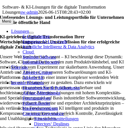
Zum
Software- & KI-Lösungen für die digitale Transformation
Inhalt
Lösungen
sw-admin
2026-06-15T08:28:43+02:00
springen
Umfassendes Lösungs- und Leistungs­portfolio für Unternehmen
Menü
sowie die öffentliche Hand
Lösungen
E-Government
KI-getriebene digitale Transformation Ihrer
Enterprise AI Low Code
Wertschöpfungsprozesse: Unsere Mission für eine erfolgreiche
Künstliche Intelligenz & Data Analytics
digitale Zukunft
Cloud
Unsere Welt verändert sich rasant – KI beschleunigt diese Dynamik:
Business Software
Software, Cloud und Daten werden zum Produktivitätshebel, und KI
Information Security
entwickelt sich vom Experiment zur skalierbaren Anwendung. Unser
Über uns
Antrieb und Ziel ist es, mit unseren Softwarelösungen und KI-
Allgeier-Gruppe
Plattformen das Leben in einer immer komplexer werdenden Welt
Allgeier SE
einfacher und reibungsloser zu gestalten. Dazu entwickeln wir
Investor Relations
gemeinsam mit unseren Kunden sichere, skalierbare und
Finanzberichte & Publikationen
hochleistungsfähige Enterprise-Lösungen mit hohem Komplexitäts-
Ad hoc-Mitteilungen
und Spezialisierungsgrad auf Basis industrieller Softwareentwicklung,
Finanzanalysen
wiederverwendbarer Bausteine und erprobter Architekturprinzipien –
Finanzkalender
als verlässliches Fundament, um KI intelligent und produktiv in
Hauptversammlung
Kernprozesse zu integrieren und zugleich Kontrolle, Zuverlässigkeit
Corporate Governance
und Unabhängigkeit zu sichern.
Stimmrechtsmitteilungen
Directors‘ Dealings