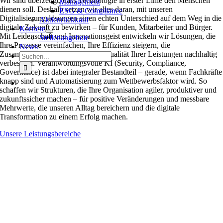
Wir sind überzeugt, dass Technologie in erster Linie den Menschen
Management
dienen soll. Deshalb setzen wir alles daran, mit unseren
ESG & Compliance
Digitalisierungslösungen einen echten Unterschied auf dem Weg in die
Aktienrückkauf
digitale Zukunft zu bewirken – für Kunden, Mitarbeiter und Bürger.
Karriere
Mit Leidenschaft und Innovationsgeist entwickeln wir Lösungen, die
Stellenangebote
Ihre Prozesse vereinfachen, Ihre Effizienz steigern, die
News
Zusammenarbeit fördern und die Qualität Ihrer Leistungen nachhaltig
Suche
verbessern. Verantwortungsvolle KI (Security, Compliance,
nach:
Governance) ist dabei integraler Bestandteil – gerade, wenn Fachkräfte
knapp sind und Automatisierung zum Wettbewerbsfaktor wird. So
schaffen wir Strukturen, die Ihre Organisation agiler, produktiver und
zukunftssicher machen – für positive Veränderungen und messbare
Mehrwerte, die unseren Alltag bereichern und die digitale
Transformation zu einem Erfolg machen.
Unsere Leistungsbereiche