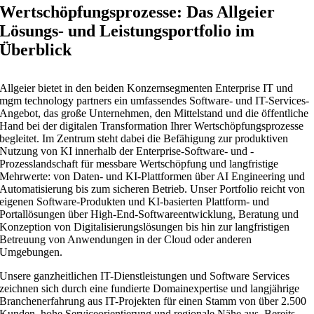
Wertschöpfungsprozesse: Das Allgeier
Lösungs- und Leistungsportfolio im
Überblick
Allgeier bietet in den beiden Konzernsegmenten Enterprise IT und
mgm technology partners ein umfassendes Software- und IT-Services-
Angebot, das große Unternehmen, den Mittelstand und die öffentliche
Hand bei der digitalen Transformation Ihrer Wertschöpfungsprozesse
begleitet. Im Zentrum steht dabei die Befähigung zur produktiven
Nutzung von KI innerhalb der Enterprise-Software- und -
Prozesslandschaft für messbare Wertschöpfung und langfristige
Mehrwerte: von Daten- und KI-Plattformen über AI Engineering und
Automatisierung bis zum sicheren Betrieb. Unser Portfolio reicht von
eigenen Software-Produkten und KI-basierten Plattform- und
Portallösungen über High-End-Softwareentwicklung, Beratung und
Konzeption von Digitalisierungslösungen bis hin zur langfristigen
Betreuung von Anwendungen in der Cloud oder anderen
Umgebungen.
Unsere ganzheitlichen IT-Dienstleistungen und Software Services
zeichnen sich durch eine fundierte Domainexpertise und langjährige
Branchenerfahrung aus IT-Projekten für einen Stamm von über 2.500
Kunden, hohe Serviceorientierung und regionale Nähe aus. Bereits