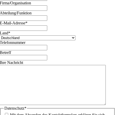
Firma/Organisation
Abteilung/Funktion
E-Mail-Adresse
*
Land
*
Telefonnummer
Betreff
Ihre Nachricht
Datenschutz
*
Mit dem Absenden des Kontaktformulars erklären Sie sich