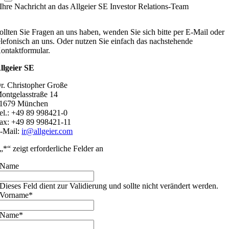
Ihre Nachricht an das Allgeier SE Investor Relations-Team
ollten Sie Fragen an uns haben, wenden Sie sich bitte per E-Mail oder
elefonisch an uns. Oder nutzen Sie einfach das nachstehende
ontaktformular.
llgeier SE
r. Christopher Große
ontgelasstraße 14
1679 München
el.: +49 89 998421-0
ax: +49 89 998421-11
-Mail:
ir@allgeier.com
„
*
“ zeigt erforderliche Felder an
Name
Dieses Feld dient zur Validierung und sollte nicht verändert werden.
Vorname
*
Name
*