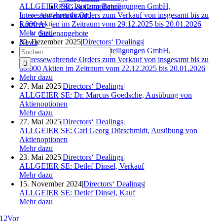
ALLGEIER SE: Lantano Beteiligungen GmbH,
ESG & Compliance
Interessewahrende Orders zum Verkauf von insgesamt bis zu
Aktienrückkauf
5.000 Aktien im Zeitraum vom 29.12.2025 bis 20.01.2026
Karriere
Mehr dazu
Stellenangebote
30. Dezember 2025
|
Directors‘ Dealings
|
News
Suche
ALLGEIER SE: Lantano Beteiligungen GmbH,
nach:
Interessewahrende Orders zum Verkauf von insgesamt bis zu
60.000 Aktien im Zeitraum vom 22.12.2025 bis 20.01.2026
Mehr dazu
27. Mai 2025
|
Directors‘ Dealings
|
ALLGEIER SE: Dr. Marcus Goedsche, Ausübung von
Aktienoptionen
Mehr dazu
27. Mai 2025
|
Directors‘ Dealings
|
ALLGEIER SE: Carl Georg Dürschmidt, Ausübung von
Aktienoptionen
Mehr dazu
23. Mai 2025
|
Directors‘ Dealings
|
ALLGEIER SE: Detlef Dinsel, Verkauf
Mehr dazu
15. November 2024
|
Directors‘ Dealings
|
ALLGEIER SE: Detlef Dinsel, Kauf
Mehr dazu
1
2
Vor