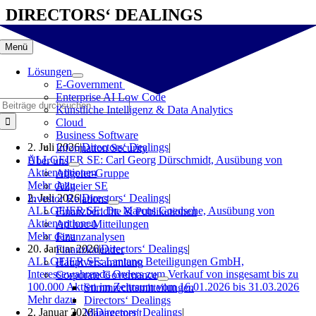
Zum
DIRECTORS‘ DEALINGS
Inhalt
springen
Menü
Lösungen
E-Government
Enterprise AI Low Code
Suche
Künstliche Intelligenz & Data Analytics
nach:
Cloud
Business Software
2. Juli 2026
|
Directors‘ Dealings
|
Information Security
ALLGEIER SE: Carl Georg Dürschmidt, Ausübung von
Über uns
Aktienoptionen
Allgeier-Gruppe
Mehr dazu
Allgeier SE
2. Juli 2026
|
Directors‘ Dealings
|
Investor Relations
ALLGEIER SE: Dr. Marcus Goedsche, Ausübung von
Finanzberichte & Publikationen
Aktienoptionen
Ad hoc-Mitteilungen
Mehr dazu
Finanzanalysen
20. Januar 2026
|
Directors‘ Dealings
|
Finanzkalender
ALLGEIER SE: Lantano Beteiligungen GmbH,
Hauptversammlung
Interessewahrende Orders zum Verkauf von insgesamt bis zu
Corporate Governance
100.000 Aktien im Zeitraum vom 16.01.2026 bis 31.03.2026
Stimmrechtsmitteilungen
Mehr dazu
Directors‘ Dealings
2. Januar 2026
|
Directors‘ Dealings
|
Management