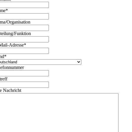
ame
*
rma/Organisation
teilung/Funktion
Mail-Adresse
*
nd
*
lefonnummer
treff
re Nachricht