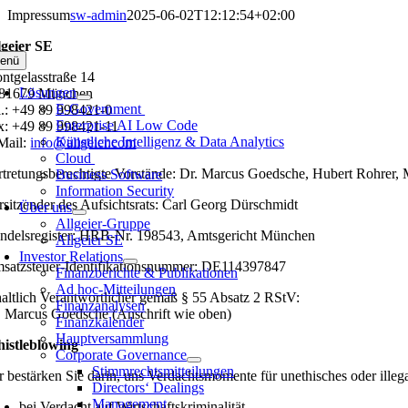
Zum
Impressum
sw-admin
2025-06-02T12:12:54+02:00
Inhalt
lgeier SE
springen
enü
ntgelasstraße 14
Lösungen
81679 München
E-Government
l.: +49 89 998421-0
Enterprise AI Low Code
x: +49 89 998421-11
Künstliche Intelligenz & Data Analytics
Mail:
info@allgeier.com
Cloud
rtretungsberechtigte Vorstände: Dr. Marcus Goedsche, Hubert Rohrer, 
Business Software
Information Security
rsitzender des Aufsichtsrats: Carl Georg Dürschmidt
Über uns
Allgeier-Gruppe
ndelsregister: HRB-Nr. 198543, Amtsgericht München
Allgeier SE
Investor Relations
satzsteuer-Identifikationsnummer: DE114397847
Finanzberichte & Publikationen
Ad hoc-Mitteilungen
haltlich Verantwortlicher gemäß § 55 Absatz 2 RStV:
Finanzanalysen
. Marcus Goedsche (Anschrift wie oben)
Finanzkalender
Hauptversammlung
istleblowing
Corporate Governance
Stimmrechtsmitteilungen
r bestärken Sie darin, uns Verdachtsmomente für unethisches oder ille
Directors‘ Dealings
Management
bei Verdacht auf Wirtschaftskriminalität,