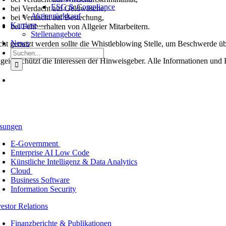
ESG & Compliance
bei Verdacht auf Geldwäsche,
Aktienrückkauf
bei Verdacht auf Bestechung,
Karriere
bei Fehlverhalten von Allgeier Mitarbeitern.
Stellenangebote
News
cht genutzt werden sollte die Whistleblowing Stelle, um Beschwerde über
Suche
lgeier schützt die Interessen der Hinweisgeber. Alle Informationen und
nach:
sungen
E-Government
Enterprise AI Low Code
Künstliche Intelligenz & Data Analytics
Cloud
Business Software
Information Security
vestor Relations
Finanzberichte & Publikationen