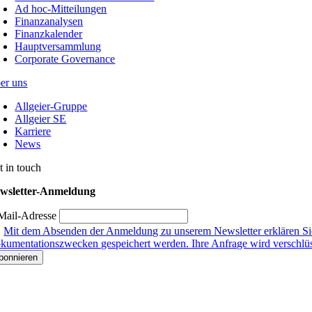
Ad hoc-Mitteilungen
Finanzanalysen
Finanzkalender
Hauptversammlung
Corporate Governance
er uns
Allgeier-Gruppe
Allgeier SE
Karriere
News
t in touch
wsletter-Anmeldung
Mail-Adresse
Mit dem Absenden der Anmeldung zu unserem Newsletter erklären Sie
kumentationszwecken gespeichert werden. Ihre Anfrage wird verschlüsse