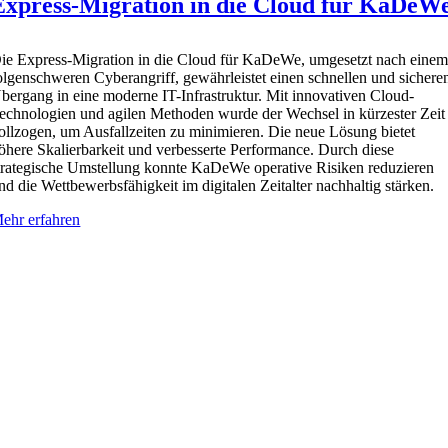
Express-Migration in die Cloud für KaDeW
D
ie Express-Migration in die Cloud für KaDeWe, umgesetzt nach eine
olgenschweren Cyberangriff, gewährleistet einen schnellen und sichere
bergang in eine moderne IT-Infrastruktur. Mit innovativen Cloud-
echnologien und agilen Methoden wurde der Wechsel in kürzester Zeit
ollzogen, um Ausfallzeiten zu minimieren. Die neue Lösung bietet
öhere Skalierbarkeit und verbesserte Performance. Durch diese
trategische Umstellung konnte KaDeWe operative Risiken reduzieren
nd die Wettbewerbsfähigkeit im digitalen Zeitalter nachhaltig stärken.
ehr erfahren