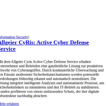
nformation Security
|
Allgeier CyRis: Active Cyber Defense
Service
M
it dem Allgeier Cyris Active Cyber Defense Service erhalten
nternehmen und Behörden eine ganzheitliche Lösung zur proaktiven
bwehr von Cyberangriffen. Durch kontinuierliche Überwachung und
en Einsatz modernster Sicherheitsmechanismen werden potenzielle
edrohungen frühzeitig erkannt und automatisch neutralisiert. Die
ösung integriert intelligente Analysen und automatisierte Prozesse, um
icherheitsrisiken zu minimieren und den IT-Betrieb zu stabilisieren.
unden profitieren von einem umfassenden Schutz, der ihre digitale
nfrastruktur nachhaltig absichert.
ehr erfahren