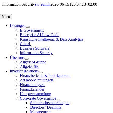
Zum
Information Security
sw-admin
2026-06-15T20:07:28+02:00
Inhalt
springen
Menü
Lösungen
E-Government
Enterprise AI Low Code
Künstliche Intelligenz & Data Analytics
Cloud
Business Software
Information Security
Über uns
Allgeier-Gruppe
Allgeier SE
Investor Relations
Finanzberichte & Publikationen
Ad hoc-Mitteilungen
Finanzanalysen
Finanzkalender
Hauptversammlung
Corporate Governance
Stimmrechtsmitteilungen
Directors‘ Dealings
Management