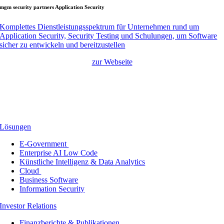
mgm security partners Application Security
Komplettes Dienstleistungsspektrum für Unternehmen rund um
Application Security, Security Testing und Schulungen, um Software
sicher zu entwickeln und bereitzustellen
zur Webseite
Lösungen
E-Government
Enterprise AI Low Code
Künstliche Intelligenz & Data Analytics
Cloud
Business Software
Information Security
Investor Relations
Finanzberichte & Publikationen