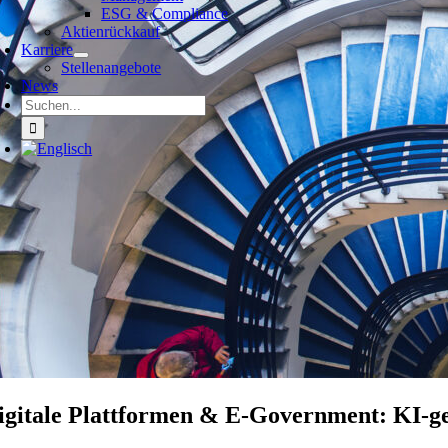
ESG & Compliance
Aktienrückkauf
Karriere
Stellenangebote
News
Suche
nach:
igitale Plattformen & E-Government: KI-ges