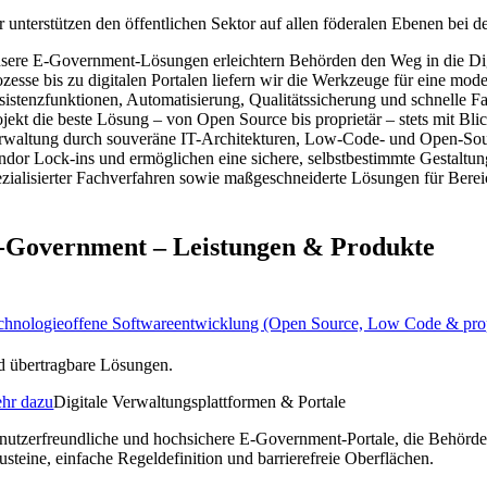
r unterstützen den öffentlichen Sektor auf allen föderalen Ebenen bei d
sere E-Government-Lösungen erleichtern Behörden den Weg in die Digit
ozesse bis zu digitalen Portalen liefern wir die Werkzeuge für eine mo
sistenzfunktionen, Automatisierung, Qualitätssicherung und schnelle Fa
ojekt die beste Lösung – von Open Source bis proprietär – stets mit Blic
rwaltung durch souveräne IT-Architekturen, Low-Code- und Open-So
ndor Lock-ins und ermöglichen eine sichere, selbstbestimmte Gestaltun
ezialisierter Fachverfahren sowie maßgeschneiderte Lösungen für Bere
-Government – Leistungen & Produkte
chnologieoffene Softwareentwicklung (Open Source, Low Code & prop
d übertragbare Lösungen.
hr dazu
Digitale Verwaltungsplattformen & Portale
nutzerfreundliche und hochsichere E-Government-Portale, die Behörden
usteine, einfache Regeldefinition und barrierefreie Oberflächen.