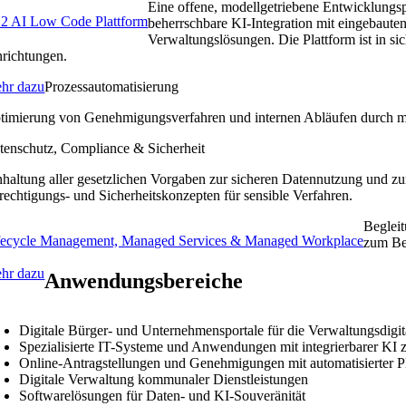
Eine offene, modellgetriebene Entwicklung
2 AI Low Code Plattform
beherrschbare KI-Integration mit eingebaute
Verwaltungslösungen. Die Plattform ist in si
nrichtungen.
hr dazu
Prozessautomatisierung
timierung von Genehmigungsverfahren und internen Abläufen durch m
tenschutz, Compliance & Sicherheit
nhaltung aller gesetzlichen Vorgaben zur sicheren Datennutzung und zu
rechtigungs- und Sicherheitskonzepten für sensible Verfahren.
Begleit
fecycle Management, Managed Services & Managed Workplace
zum Be
hr dazu
Anwendungsbereiche
Digitale Bürger- und Unternehmensportale für die Verwaltungsdigit
Spezialisierte IT-Systeme und Anwendungen mit integrierbarer KI 
Online-Antragstellungen und Genehmigungen mit automatisierter P
Digitale Verwaltung kommunaler Dienstleistungen
Softwarelösungen für Daten- und KI-Souveränität