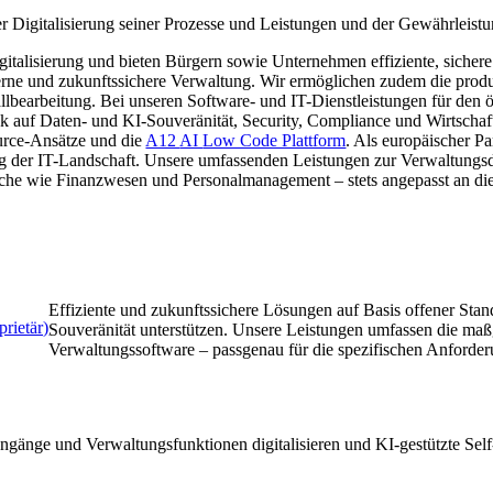
er Digitalisierung seiner Prozesse und Leistungen und der Gewährleistu
alisierung und bieten Bürgern sowie Unternehmen effiziente, sichere 
derne und zukunftssichere Verwaltung. Wir ermöglichen zudem die produ
llbearbeitung. Bei unseren Software- und IT-Dienstleistungen für den ö
k auf Daten- und KI-Souveränität, Security, Compliance und Wirtschaftli
urce-Ansätze und die
A12
AI
Low Code Plattform
. Als europäischer P
g der IT-Landschaft. Unsere umfassenden Leistungen zur Verwaltungsdi
iche wie Finanzwesen und Personalmanagement – stets angepasst an die
Effiziente und zukunftssichere Lösungen auf Basis offener Stand
rietär)
Souveränität unterstützen. Unsere Leistungen umfassen die ma
Verwaltungssoftware – passgenau für die spezifischen Anforderu
gänge und Verwaltungsfunktionen digitalisieren und KI-gestützte Self