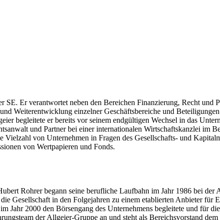
eier SE. Er verantwortet neben den Bereichen Finanzierung, Recht und
und Weiterentwicklung einzelner Geschäftsbereiche und Beteiligungen de
eier begleitete er bereits vor seinem endgültigen Wechsel in das Unter
tsanwalt und Partner bei einer internationalen Wirtschaftskanzlei im 
ine Vielzahl von Unternehmen in Fragen des Gesellschafts- und Kapita
issionen von Wertpapieren und Fonds.
 Hubert Rohrer begann seine berufliche Laufbahn im Jahr 1986 bei der 
 die Gesellschaft in den Folgejahren zu einem etablierten Anbieter f
im Jahr 2000 den Börsengang des Unternehmens begleitete und für die 
hrungsteam der Allgeier-Gruppe an und steht als Bereichsvorstand dem 