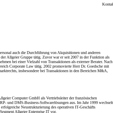
Konta
 Personal auch die Durchführung von Akquisitionen und anderen
r Allgeier Gruppe tätig. Zuvor war er seit 2007 in der Funktion als
nehmen bei einer Vielzahl von Transaktionen als externer Berater. Nach
Bereich Corporate Law tätig. 2002 promovierte Herr Dr. Goedsche mit
lmarktrechts, insbesondere bei Transaktionen in den Bereichen M&A,
Allgeier Computer GmbH als Vertriebsleiter der französischen
ür ERP- und DMS-Business-Softwarelösungen aus. Im Jahr 1999 wechselt
erfolgreiche Neustrukturierung des operativen IT-Geschäfts
Segment Allgeier Enterprise IT vor.