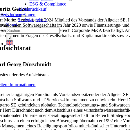
ESG & Compliance
ritz Genzel
Aktienrückkauf
Karriere
itere Informationen
Stellenangebote
rr Moritz Genzel ist seit 2024 Mitglied des Vorstands der Allgeier SE. 
News
ternationalen Softwaregeschäfts im Jahr 2020 sowie Finanzierungs- un
Suche
ezialisierten Anwaltskanzlei im Bereich Corporate M&A beschäftigt. Ans
nach:
ternehmen in Fragen des Gesellschafts- und Kapitalmarktrechts sowie 
ufsichtsrat
arl Georg Dürschmidt
rsitzender des Aufsichtsrats
itere Informationen
 seiner langjährigen Funktion als Vorstandsvorsitzender der Allgeier 
utschen Software- und IT Services-Unternehmen zu entwickeln. Herr Dü
garro SE gebündelten globalen Technologieberatungs- und Softwareentw
r Herr Dürschmidt nach dem Abschluss eines wirtschaftswissenschaftlic
ternationalen Unternehmensberatungsgesellschaft im Bereich Strategieb
schluss an einen erfolgreichen Börsengang übernahm er 1992 eine Vors
s Management eines Beteiligungsportfolios mittelständischer Unterne