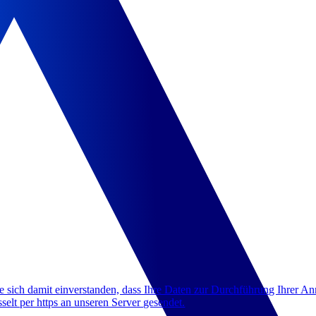
 sich damit einverstanden, dass Ihre Daten zur Durchführung Ihrer A
lt per https an unseren Server gesendet.