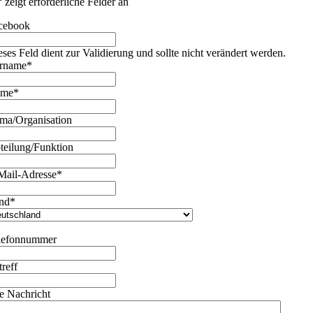
“ zeigt erforderliche Felder an
cebook
eses Feld dient zur Validierung und sollte nicht verändert werden.
rname
*
ame
*
rma/Organisation
teilung/Funktion
Mail-Adresse
*
nd
*
lefonnummer
treff
re Nachricht