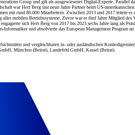
erations Group und gilt als ausgewiesener Digital-Experte. Parallel d
llschaft war Herr Berg fast neun Jahre Partner beim US-amerikanische
n mit rund 80.000 Mitarbeitern. Zwischen 2013 und 2017 leitete er a
ng aller mobilen Betriebssysteme. Zuvor war er fünf Jahre Mitglied des
n engagierte sich Herr Berg von 2017 bis 2023 sechs Jahre lang als 
om‑Informatiker und absolvierte das European Management Program an
fsichtsräten und vergleichbaren in- oder ausländischen Kontrollgre
GmbH, München (Beirat), Landefeld GmbH, Kassel (Beirat).