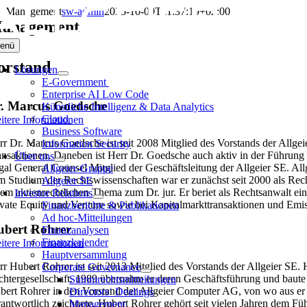
Zum
Management
sw-admin
2025-10-09T11:37:19+02:00
Inhalt
anagement
springen
enü
orstand
Lösungen
E-Government
Enterprise AI Low Code
. Marcus Goedsche
Künstliche Intelligenz & Data Analytics
Cloud
itere Informationen
Business Software
rr Dr. Marcus Goedsche ist seit 2008 Mitglied des Vorstands der Allg
Information Security
ansaktionen. Daneben ist Herr Dr. Goedsche auch aktiv in der Führung 
Über uns
gal General Counsel Mitglied der Geschäftsleitung der Allgeier SE. Allg
Allgeier-Gruppe
m Studium der Rechtswissenschaften war er zunächst seit 2000 als Rech
Allgeier SE
nem aktienrechtlichen Thema zum Dr. jur. Er beriet als Rechtsanwalt e
Investor Relations
ivate Equity und Venture sowie bei Kapitalmarkttransaktionen und Em
Finanzberichte & Publikationen
Ad hoc-Mitteilungen
ubert Rohrer
Finanzanalysen
Finanzkalender
itere Informationen
Hauptversammlung
rr Hubert Rohrer ist seit 2013 Mitglied des Vorstands der Allgeier SE.
Corporate Governance
chtergesellschaft. 1989 übernahm er deren Geschäftsführung und baute
Stimmrechtsmitteilungen
bert Rohrer in den Vorstand der Allgeier Computer AG, von wo aus er 
Directors‘ Dealings
rantwortlich zeichnete. Hubert Rohrer gehört seit vielen Jahren dem Fü
Management