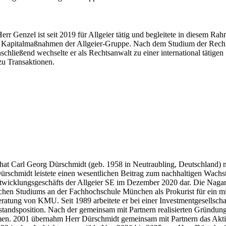
Herr Genzel ist seit 2019 für Allgeier tätig und begleitete in diesem 
d Kapitalmaßnahmen der Allgeier-Gruppe. Nach dem Studium der Rechts
chließend wechselte er als Rechtsanwalt zu einer international tätigen
zu Transaktionen.
SE hat Carl Georg Dürschmidt (geb. 1958 in Neutraubling, Deutschland)
rschmidt leistete einen wesentlichen Beitrag zum nachhaltigen Wachst
icklungsgeschäfts der Allgeier SE im Dezember 2020 dar. Die Nagarro
hen Studiums an der Fachhochschule München als Prokurist für ein mit
eratung von KMU. Seit 1989 arbeitete er bei einer Investmentgesellsch
tandsposition. Nach der gemeinsam mit Partnern realisierten Gründung
hmen. 2001 übernahm Herr Dürschmidt gemeinsam mit Partnern das Akti