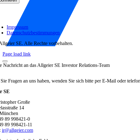
Impressum
Datenschutzbestimmungen
Allgeier SE. Alle Rechte vorbehalten.
Page load link
re Nachricht an das Allgeier SE Investor Relations-Team
 Sie Fragen an uns haben, wenden Sie sich bitte per E-Mail oder telef
er SE
ristopher Große
lasstraße 14
 München
+49 89 998421-0
49 89 998421-11
:
ir@allgeier.com