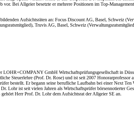
eb vor. Bei Allgeier besetzte er mehrere Positionen im Top-Management
 bildenden Aufsichtsräten an: Focus Discount AG, Basel, Schweiz (Ver
ungsratsmitglied), Truvis AG, Basel, Schweiz (Verwaltungsratsmitglied)
er der LOHR+COMPANY GmbH Wirtschaftsprüfungsgesellschaft in Düssel
ftliche Steuerlehre (Prof. Dr. Rose) und ist seit 2007 Honorarprofess
fer bestellt. Er begann seine berufliche Laufbahn bei einer Next Ten 
ohr ist seit vielen Jahren als Wirtschaftsprüfer börsennotierter Gesel
ehört Herr Prof. Dr. Lohr dem Aufsichtsrat der Allgeier SE an.