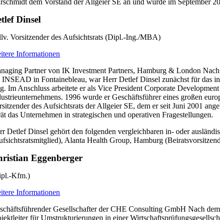
rschmidt dem Vorstand der Allgeier SE an und wurde im September 202
tlef Dinsel
ellv. Vorsitzender des Aufsichtsrats (Dipl.-Ing./MBA)
itere Informationen
naging Partner von IK Investment Partners, Hamburg & London Nach e
i INSEAD in Fontainebleau, war Herr Detlef Dinsel zunächst für das in
tig. Im Anschluss arbeitete er als Vice President Corporate Development
dustrieunternehmens. 1996 wurde er Geschäftsführer eines großen eur
rsitzender des Aufsichtsrats der Allgeier SE, dem er seit Juni 2001 ange
rät das Unternehmen in strategischen und operativen Fragestellungen.
rr Detlef Dinsel gehört den folgenden vergleichbaren in- oder auslän
ufsichtsratsmitglied), Alanta Health Group, Hamburg (Beiratsvorsitzen
ristian Eggenberger
ipl.-Kfm.)
itere Informationen
schäftsführender Gesellschafter der CHE Consulting GmbH Nach dem Stu
ojektleiter für Umstrukturierungen in einer Wirtschaftsprüfungsgesells