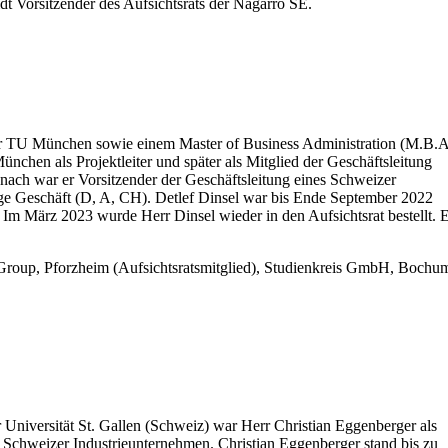
 Vorsitzender des Aufsichtsrats der Nagarro SE.
er TU München sowie einem Master of Business Administration (M.B.A
chen als Projektleiter und später als Mitglied der Geschäftsleitung
Danach war er Vorsitzender der Geschäftsleitung eines Schweizer
ge Geschäft (D, A, CH). Detlef Dinsel war bis Ende September 2022
t. Im März 2023 wurde Herr Dinsel wieder in den Aufsichtsrat bestellt. 
l Group, Pforzheim (Aufsichtsratsmitglied), Studienkreis GmbH, Bochu
niversität St. Gallen (Schweiz) war Herr Christian Eggenberger als
em Schweizer Industrieunternehmen. Christian Eggenberger stand bis zu