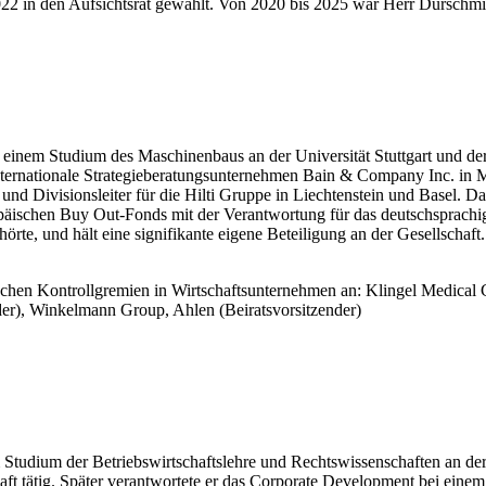
2 in den Aufsichtsrat gewählt. Von 2020 bis 2025 war Herr Dürschmidt
inem Studium des Maschinenbaus an der Universität Stuttgart und d
ternationale Strategieberatungsunternehmen Bain & Company Inc. in Mün
 und Divisionsleiter für die Hilti Gruppe in Liechtenstein und Basel. 
opäischen Buy Out-Fonds mit der Verantwortung für das deutschsprachi
hörte, und hält eine signifikante eigene Beteiligung an der Gesellschaf
dischen Kontrollgremien in Wirtschaftsunternehmen an: Klingel Medica
der), Winkelmann Group, Ahlen (Beiratsvorsitzender)
dium der Betriebswirtschaftslehre und Rechtswissenschaften an der U
chaft tätig. Später verantwortete er das Corporate Development bei ein