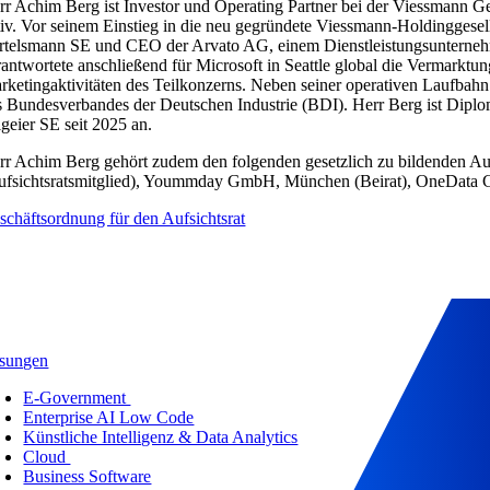
rr Achim Berg ist Investor und Operating Partner bei der Viessmann Gen
tiv. Vor seinem Einstieg in die neu gegründete Viessmann-Holdinggese
rtelsmann SE und CEO der Arvato AG, einem Dienstleistungsunternehme
rantwortete anschließend für Microsoft in Seattle global die Vermarktu
rketingaktivitäten des Teilkonzerns. Neben seiner operativen Laufbah
s Bundesverbandes der Deutschen Industrie (BDI). Herr Berg ist Dipl
lgeier SE seit 2025 an.
rr Achim Berg gehört zudem den folgenden gesetzlich zu bildenden Au
ufsichtsratsmitglied), Yoummday GmbH, München (Beirat), OneData 
schäftsordnung für den Aufsichtsrat
sungen
E-Government
Enterprise AI Low Code
Künstliche Intelligenz & Data Analytics
Cloud
Business Software