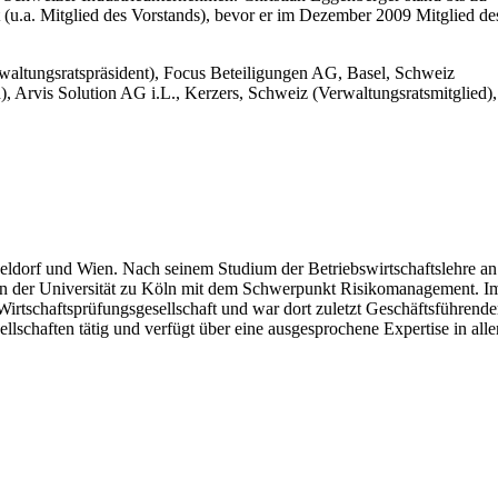
 (u.a. Mitglied des Vorstands), bevor er im Dezember 2009 Mitglied de
waltungsratspräsident), Focus Beteiligungen AG, Basel, Schweiz
, Arvis Solution AG i.L., Kerzers, Schweiz (Verwaltungsratsmitglied),
dorf und Wien. Nach seinem Studium der Betriebswirtschaftslehre an
or an der Universität zu Köln mit dem Schwerpunkt Risikomanagement. I
Wirtschaftsprüfungsgesellschaft und war dort zuletzt Geschäftsführende
lschaften tätig und verfügt über eine ausgesprochene Expertise in all