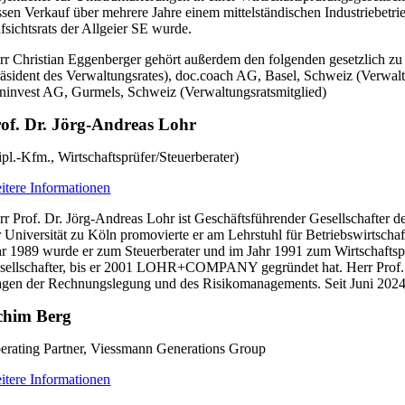
ssen Verkauf über mehrere Jahre einem mittelständischen Industriebetri
fsichtsrats der Allgeier SE wurde.
rr Christian Eggenberger gehört außerdem den folgenden gesetzlich zu
räsident des Verwaltungsrates), doc.coach AG, Basel, Schweiz (Verwalt
ninvest AG, Gurmels, Schweiz (Verwaltungsratsmitglied)
of. Dr. Jörg-Andreas Lohr
ipl.-Kfm., Wirtschaftsprüfer/Steuerberater)
itere Informationen
rr Prof. Dr. Jörg-Andreas Lohr ist Geschäftsführender Gesellschaft
r Universität zu Köln promovierte er am Lehrstuhl für Betriebswirtscha
hr 1989 wurde er zum Steuerberater und im Jahr 1991 zum Wirtschaftsprü
sellschafter, bis er 2001 LOHR+COMPANY gegründet hat. Herr Prof. Dr. L
agen der Rechnungslegung und des Risikomanagements. Seit Juni 2024 g
chim Berg
erating Partner, Viessmann Generations Group
itere Informationen