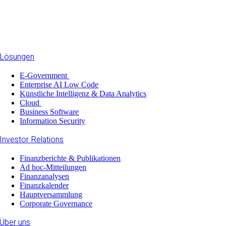
Lösungen
E-Government
Enterprise AI Low Code
Künstliche Intelligenz & Data Analytics
Cloud
Business Software
Information Security
Investor Relations
Finanzberichte & Publikationen
Ad hoc-Mitteilungen
Finanzanalysen
Finanzkalender
Hauptversammlung
Corporate Governance
Über uns