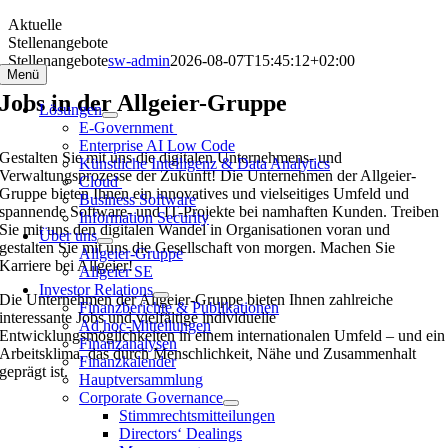
Zum
Aktuelle
Inhalt
Stellenangebote
springen
Stellenangebote
sw-admin
2026-08-07T15:45:12+02:00
Menü
Jobs in der Allgeier-Gruppe
Lösungen
E-Government
Enterprise AI Low Code
Gestalten Sie mit uns die digitalen Unternehmens- und
Künstliche Intelligenz & Data Analytics
Verwaltungsprozesse der Zukunft! Die Unternehmen der Allgeier-
Cloud
Gruppe bieten Ihnen ein innovatives und vielseitiges Umfeld und
Business Software
spannende Software- und IT-Projekte bei namhaften Kunden. Treiben
Information Security
Sie mit uns den digitalen Wandel in Organisationen voran und
Über uns
gestalten Sie mit uns die Gesellschaft von morgen. Machen Sie
Allgeier-Gruppe
Karriere bei Allgeier!
Allgeier SE
Investor Relations
Die Unternehmen der Allgeier-Gruppe bieten Ihnen zahlreiche
Finanzberichte & Publikationen
interessante Jobs und vielfältige individuelle
Ad hoc-Mitteilungen
Entwicklungsmöglichkeiten in einem internationalen Umfeld – und ein
Finanzanalysen
Arbeitsklima, das durch Menschlichkeit, Nähe und Zusammenhalt
Finanzkalender
geprägt ist.
Hauptversammlung
Corporate Governance
Stimmrechtsmitteilungen
Directors‘ Dealings