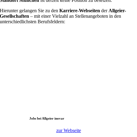
Standort München
ist derzeit keine Position zu besetzen.
Hierunter gelangen Sie zu den
Karriere-Webseiten
der
Allgeier-
Gesellschaften
– mit einer Vielzahl an Stellenangeboten in den
unterschiedlichsten Berufsfeldern:
Jobs bei Allgeier inovar
zur Webseite