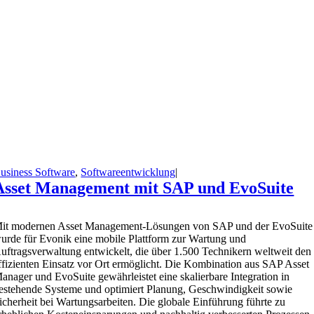
usiness Software
,
Softwareentwicklung
|
Asset Management mit SAP und EvoSuite
M
it modernen Asset Management-Lösungen von SAP und der EvoSuite
urde für Evonik eine mobile Plattform zur Wartung und
uftragsverwaltung entwickelt, die über 1.500 Technikern weltweit den
ffizienten Einsatz vor Ort ermöglicht. Die Kombination aus SAP Asset
anager und EvoSuite gewährleistet eine skalierbare Integration in
estehende Systeme und optimiert Planung, Geschwindigkeit sowie
icherheit bei Wartungsarbeiten. Die globale Einführung führte zu