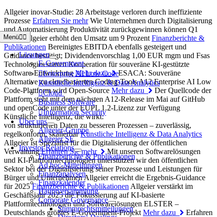
Zum
Allgeier inovar-Studie: 28 Arbeitstage verloren durch ineffiziente
Inhalt
Prozesse
Erfahren Sie mehr
Wie Unternehmen durch Digitalisierung
springen
und Automatisierung Produktivität zurückgewinnen können
Q1
Menü
2026: Allgeier erhöht den Umsatz um 9 Prozent
Finanzberichte &
Publikationen
Bereinigtes EBITDA ebenfalls gesteigert und
Lösungen
Guidance bestätigt; Dividendenvorschlag 1,00 EUR
mgm und Fsas
E-Government
Technologies starten Kooperation für souveräne KI-gestützte
Software-Entwicklung
Mehr dazu
ESACA: Souveräne
Enterprise AI Low Code
Alternative zu cloudbasierten Coding-Tools
A12 Enterprise AI Low
Künstliche Intelligenz & Data Analytics
Code-Plattform wird Open-Source
Mehr dazu
Der Quellcode der
Cloud
Plattform steht mit dem nächsten A12-Release im Mai auf GitHub
Business Software
und openCode unter der EUPL 1.2-Lizenz zur Verfügung
Information Security
Künstliche Intelligenz, die wirkt:
Über uns
von strukturierten Daten zu besseren Prozessen – zuverlässig,
Allgeier-Gruppe
regelkonform, skalierbar
Künstliche Intelligenz & Data Analytics
Allgeier SE
Allgeier ist Spezialist für die Digitalisierung der öffentlichen
Investor Relations
Verwaltung
Erfahren Sie mehr
Mit unseren Softwarelösungen
Finanzberichte & Publikationen
und KI-Plattformtechnologien unterstützen wir den öffentlichen
Ad hoc-Mitteilungen
Sektor bei der Digitalisierung seiner Prozesse und Leistungen für
Finanzanalysen
Bürger und Unternehmen
Allgeier erreicht die Ergebnis-Guidance
Finanzkalender
für 2025
Finanzberichte & Publikationen
Allgeier verstärkt im
Hauptversammlung
Geschäftsjahr 2025 die Fokussierung auf KI‑basierte
Corporate Governance
Plattformtechnologien und Softwarelösungen
ELSTER –
Stimmrechtsmitteilungen
Deutschlands größtes E‑Government-Projekt
Mehr dazu
Erfahren