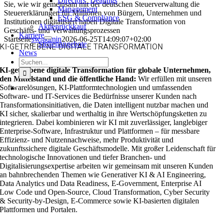
Directors‘ Dealings
Sie, wie wir gemeinsam mit der deutschen Steuerverwaltung die
Management
Steuererklärungen für Millionen von Bürgern, Unternehmen und
ESG & Compliance
Institutionen digitalisiert haben
Digitale Transformation von
Aktienrückkauf
Geschäfts­- und Verwaltungsprozessen
Karriere
Startseite
sw-admin
2026-06-25T14:09:07+02:00
Stellenangebote
KI-GETRIEBENE DIGITALE TRANSFORMATION
News
Suche
nach:
KI-getriebene digitale Transformation für globale Unternehmen,
den Mittelstand und die öffentliche Hand:
Wir erfüllen mit unseren
Softwarelösungen, KI-Plattformtechnologien und umfassenden
Software- und IT-Services die Bedürfnisse unserer Kunden nach
Transformationsinitiativen, die Daten intelligent nutzbar machen und
KI sicher, skalierbar und werthaltig in ihre Wertschöpfungsketten zu
integrieren. Dabei kombinieren wir KI mit zuverlässiger, langlebiger
Enterprise-Software, Infrastruktur und Plattformen – für messbare
Effizienz- und Nutzennachweise, mehr Produktivität und
zukunftssichere digitale Geschäftsmodelle. Mit großer Leidenschaft für
technologische Innovationen und tiefer Branchen- und
Digitalisierungsexpertise arbeiten wir gemeinsam mit unseren Kunden
an bahnbrechenden Themen wie Generativer KI & AI Engineering,
Data Analytics und Data Readiness, E-Government, Enterprise AI
Low Code und Open-Source, Cloud Transformation, Cyber Security
& Security-by-Design, E-Commerce sowie KI-basierten digitalen
Plattformen und Portalen.