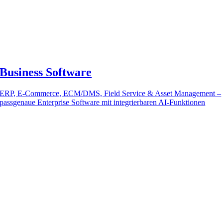
Business Software
ERP, E-Commerce, ECM/DMS, Field Service & Asset Management –
passgenaue Enterprise Software mit integrierbaren AI-Funktionen