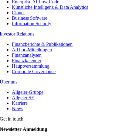
Enterprise AI Low Code
Künstliche Intelligenz & Data Analytics
Cloud
Business Software
Information Security
Investor Relations
Finanzberichte & Publikationen
Ad hoc-Mitteilungen
Finanzanalysen
Finanzkalender
Hauptversammlung
Corporate Governance
Über uns
Allgeier-Gruppe
Allgeier SE
Karriere
News
Get in touch
Newsletter-Anmeldung