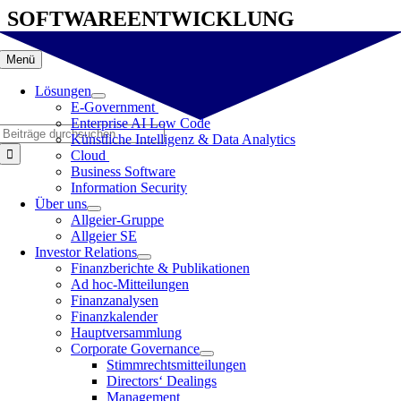
Zum
SOFTWAREENTWICKLUNG
Inhalt
springen
Menü
Lösungen
E-Government
Enterprise AI Low Code
Suche
Künstliche Intelligenz & Data Analytics
nach:
Cloud
Business Software
Information Security
Über uns
Allgeier-Gruppe
Allgeier SE
Investor Relations
Finanzberichte & Publikationen
Ad hoc-Mitteilungen
Finanzanalysen
Finanzkalender
Hauptversammlung
Corporate Governance
Stimmrechtsmitteilungen
Directors‘ Dealings
Management