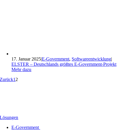
17. Januar 2025
|
E-Government
,
Softwareentwicklung
|
ELSTER – Deutschlands größtes E-Government-Projekt
Mehr dazu
Zurück
1
2
Lösungen
E-Government