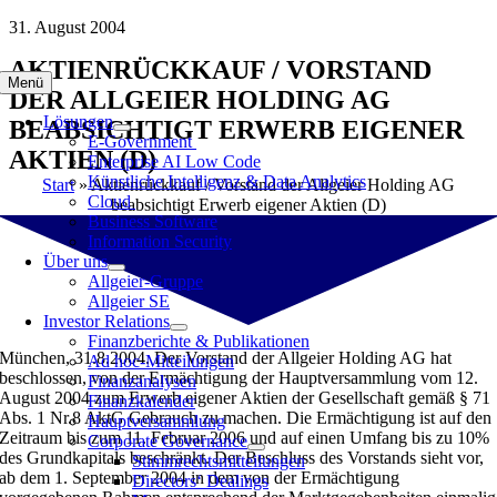
Zum
31. August 2004
Inhalt
AKTIENRÜCKKAUF / VORSTAND
springen
Menü
DER ALLGEIER HOLDING AG
Lösungen
BEABSICHTIGT ERWERB EIGENER
E-Government
AKTIEN (D)
Enterprise AI Low Code
Künstliche Intelligenz & Data Analytics
Start
»
Aktienrückkauf / Vorstand der Allgeier Holding AG
Cloud
beabsichtigt Erwerb eigener Aktien (D)
Business Software
Information Security
Über uns
Allgeier-Gruppe
Allgeier SE
Investor Relations
Finanzberichte & Publikationen
München, 31.8.2004. Der Vorstand der Allgeier Holding AG hat
Ad hoc-Mitteilungen
beschlossen, von der Ermächtigung der Hauptversammlung vom 12.
Finanzanalysen
August 2004 zum Erwerb eigener Aktien der Gesellschaft gemäß § 71
Finanzkalender
Abs. 1 Nr.8 AktG Gebrauch zu machen. Die Ermächtigung ist auf den
Hauptversammlung
Zeitraum bis zum 11. Februar 2006 und auf einen Umfang bis zu 10%
Corporate Governance
des Grundkapitals beschränkt. Der Beschluss des Vorstands sieht vor,
Stimmrechtsmitteilungen
ab dem 1. September 2004 in dem von der Ermächtigung
Directors‘ Dealings