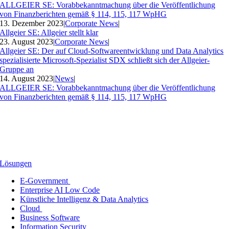
ALLGEIER SE: Vorabbekanntmachung über die Veröffentlichung
von Finanzberichten gemäß § 114, 115, 117 WpHG
13. Dezember 2023
|
Corporate News
|
Allgeier SE: Allgeier stellt klar
23. August 2023
|
Corporate News
|
Allgeier SE: Der auf Cloud-Softwareentwicklung und Data Analytics
spezialisierte Microsoft-Spezialist SDX schließt sich der Allgeier-
Gruppe an
14. August 2023
|
News
|
ALLGEIER SE: Vorabbekanntmachung über die Veröffentlichung
von Finanzberichten gemäß § 114, 115, 117 WpHG
Lösungen
E-Government
Enterprise AI Low Code
Künstliche Intelligenz & Data Analytics
Cloud
Business Software
Information Security