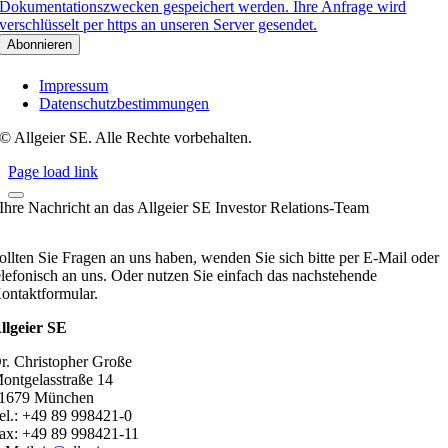
Dokumentationszwecken gespeichert werden. Ihre Anfrage wird
verschlüsselt per https an unseren Server gesendet.
Impressum
Datenschutzbestimmungen
© Allgeier SE. Alle Rechte vorbehalten.
Page load link
Ihre Nachricht an das Allgeier SE Investor Relations-Team
ollten Sie Fragen an uns haben, wenden Sie sich bitte per E-Mail oder
elefonisch an uns. Oder nutzen Sie einfach das nachstehende
ontaktformular.
llgeier SE
r. Christopher Große
ontgelasstraße 14
1679 München
el.: +49 89 998421-0
ax: +49 89 998421-11