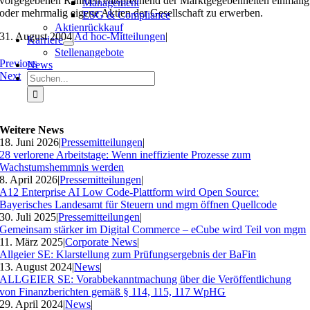
vorgegebenen Rahmen entsprechend der Marktgegebenheiten einmalig
Management
oder mehrmalig eigene Aktien der Gesellschaft zu erwerben.
ESG & Compliance
Aktienrückkauf
31. August 2004
|
Ad hoc-Mitteilungen
|
Karriere
Stellenangebote
Previous
News
Next
Suche
nach:
Weitere News
18. Juni 2026
|
Pressemitteilungen
|
28 verlorene Arbeitstage: Wenn ineffiziente Prozesse zum
Wachstumshemmnis werden
8. April 2026
|
Pressemitteilungen
|
A12 Enterprise AI Low Code-Plattform wird Open Source:
Bayerisches Landesamt für Steuern und mgm öffnen Quellcode
30. Juli 2025
|
Pressemitteilungen
|
Gemeinsam stärker im Digital Commerce – eCube wird Teil von mgm
11. März 2025
|
Corporate News
|
Allgeier SE: Klarstellung zum Prüfungsergebnis der BaFin
13. August 2024
|
News
|
ALLGEIER SE: Vorabbekanntmachung über die Veröffentlichung
von Finanzberichten gemäß § 114, 115, 117 WpHG
29. April 2024
|
News
|