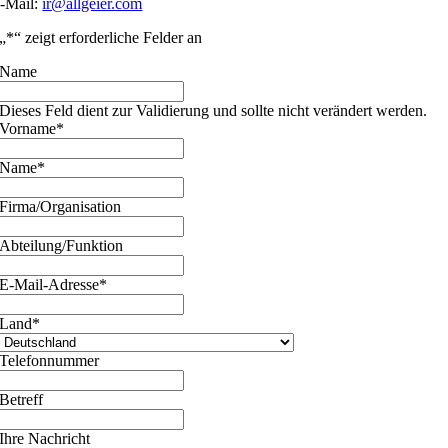
-Mail:
ir@allgeier.com
„
*
“ zeigt erforderliche Felder an
Name
Dieses Feld dient zur Validierung und sollte nicht verändert werden.
Vorname
*
Name
*
Firma/Organisation
Abteilung/Funktion
E-Mail-Adresse
*
Land
*
Telefonnummer
Betreff
Ihre Nachricht