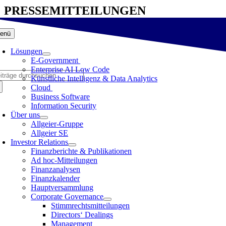
Zum
PRESSEMITTEILUNGEN
Inhalt
springen
enü
Lösungen
E-Government
Enterprise AI Low Code
che
Künstliche Intelligenz & Data Analytics
ch:
Cloud
Business Software
Information Security
Über uns
Allgeier-Gruppe
Allgeier SE
Investor Relations
Finanzberichte & Publikationen
Ad hoc-Mitteilungen
Finanzanalysen
Finanzkalender
Hauptversammlung
Corporate Governance
Stimmrechtsmitteilungen
Directors‘ Dealings
Management