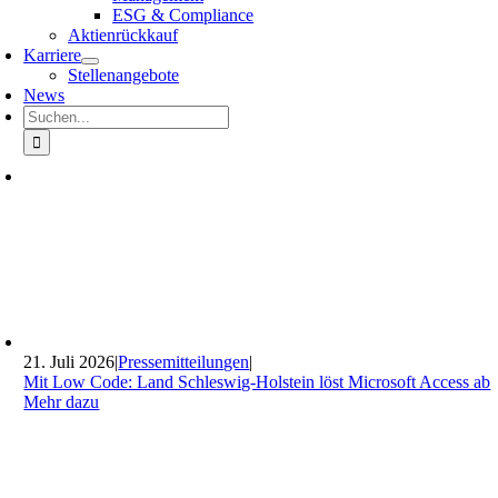
ESG & Compliance
Aktienrückkauf
Karriere
Stellenangebote
News
Suche
nach:
21. Juli 2026
|
Pressemitteilungen
|
Mit Low Code: Land Schleswig-Holstein löst Microsoft Access ab
Mehr dazu