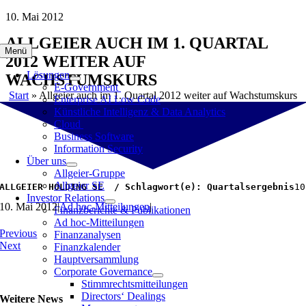
Zum
10. Mai 2012
Inhalt
ALLGEIER AUCH IM 1. QUARTAL
springen
Menü
2012 WEITER AUF
Lösungen
WACHSTUMSKURS
E-Government
Start
»
Allgeier auch im 1. Quartal 2012 weiter auf Wachstumskurs
Enterprise AI Low Code
Künstliche Intelligenz & Data Analytics
Cloud
Business Software
Information Security
Über uns
Allgeier-Gruppe
Allgeier SE
ALLGEIER HOLDING SE  / Schlagwort(e): Quartalsergebnis
10
Investor Relations
10. Mai 2012
|
Ad hoc-Mitteilungen
|
Finanzberichte & Publikationen
Ad hoc-Mitteilungen
Previous
Finanzanalysen
Next
Finanzkalender
Hauptversammlung
Corporate Governance
Stimmrechtsmitteilungen
Directors‘ Dealings
Weitere News