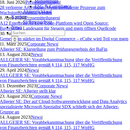
Management
18. Juni 2026
|
Pressemitteilungen
|
ESG & Compliance
28 verlorene Arbeitstage: Wenn ineffiziente Prozesse zum
Aktienrückkauf
Wachstumshemmnis werden
Karriere
8. April 2026
|
Pressemitteilungen
|
Stellenangebote
A12 Enterprise AI Low Code-Plattform wird Open Source:
News
Bayerisches Landesamt für Steuern und mgm öffnen Quellcode
Suche
30. Juli 2025
|
Pressemitteilungen
|
nach:
Gemeinsam stärker im Digital Commerce – eCube wird Teil von mgm
11. März 2025
|
Corporate News
|
Allgeier SE: Klarstellung zum Prüfungsergebnis der BaFin
13. August 2024
|
News
|
ALLGEIER SE: Vorabbekanntmachung über die Veröffentlichung
von Finanzberichten gemäß § 114, 115, 117 WpHG
29. April 2024
|
News
|
ALLGEIER SE: Vorabbekanntmachung über die Veröffentlichung
von Finanzberichten gemäß § 114, 115, 117 WpHG
13. Dezember 2023
|
Corporate News
|
Allgeier SE: Allgeier stellt klar
23. August 2023
|
Corporate News
|
Allgeier SE: Der auf Cloud-Softwareentwicklung und Data Analytics
spezialisierte Microsoft-Spezialist SDX schließt sich der Allgeier-
Gruppe an
14. August 2023
|
News
|
ALLGEIER SE: Vorabbekanntmachung über die Veröffentlichung
von Finanzberichten gemäß § 114, 115, 117 WpHG