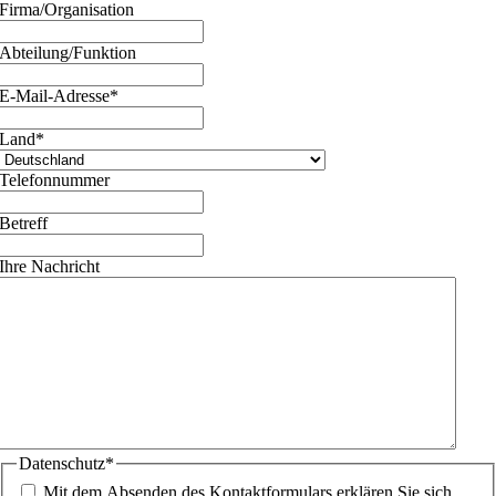
Firma/Organisation
Abteilung/Funktion
E-Mail-Adresse
*
Land
*
Telefonnummer
Betreff
Ihre Nachricht
Datenschutz
*
Mit dem Absenden des Kontaktformulars erklären Sie sich