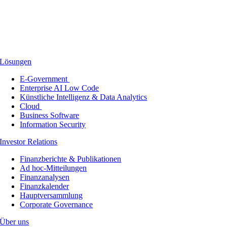
Lösungen
E-Government
Enterprise AI Low Code
Künstliche Intelligenz & Data Analytics
Cloud
Business Software
Information Security
Investor Relations
Finanzberichte & Publikationen
Ad hoc-Mitteilungen
Finanzanalysen
Finanzkalender
Hauptversammlung
Corporate Governance
Über uns