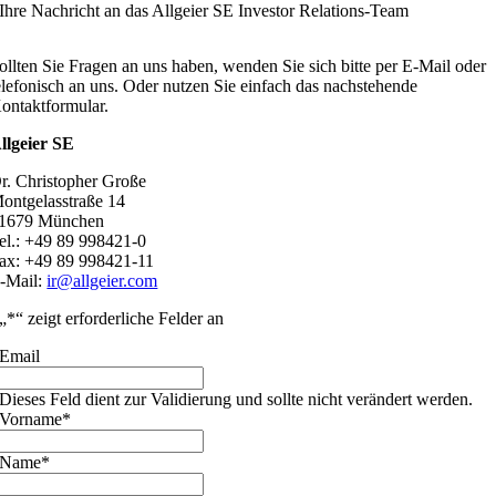
Ihre Nachricht an das Allgeier SE Investor Relations-Team
ollten Sie Fragen an uns haben, wenden Sie sich bitte per E-Mail oder
elefonisch an uns. Oder nutzen Sie einfach das nachstehende
ontaktformular.
llgeier SE
r. Christopher Große
ontgelasstraße 14
1679 München
el.: +49 89 998421-0
ax: +49 89 998421-11
-Mail:
ir@allgeier.com
„
*
“ zeigt erforderliche Felder an
Email
Dieses Feld dient zur Validierung und sollte nicht verändert werden.
Vorname
*
Name
*