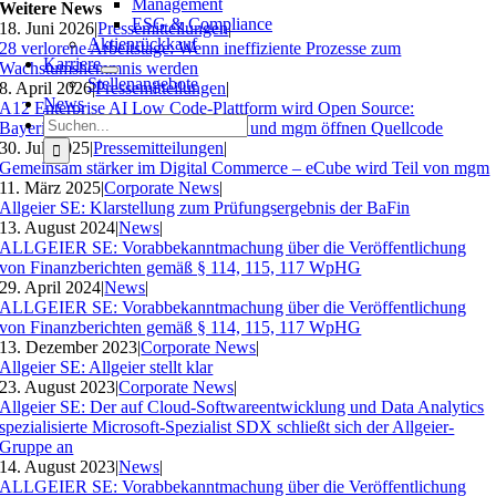
Management
Weitere News
ESG & Compliance
18. Juni 2026
|
Pressemitteilungen
|
Aktienrückkauf
28 verlorene Arbeitstage: Wenn ineffiziente Prozesse zum
Karriere
Wachstumshemmnis werden
Stellenangebote
8. April 2026
|
Pressemitteilungen
|
News
A12 Enterprise AI Low Code-Plattform wird Open Source:
Suche
Bayerisches Landesamt für Steuern und mgm öffnen Quellcode
nach:
30. Juli 2025
|
Pressemitteilungen
|
Gemeinsam stärker im Digital Commerce – eCube wird Teil von mgm
11. März 2025
|
Corporate News
|
Allgeier SE: Klarstellung zum Prüfungsergebnis der BaFin
13. August 2024
|
News
|
ALLGEIER SE: Vorabbekanntmachung über die Veröffentlichung
von Finanzberichten gemäß § 114, 115, 117 WpHG
29. April 2024
|
News
|
ALLGEIER SE: Vorabbekanntmachung über die Veröffentlichung
von Finanzberichten gemäß § 114, 115, 117 WpHG
13. Dezember 2023
|
Corporate News
|
Allgeier SE: Allgeier stellt klar
23. August 2023
|
Corporate News
|
Allgeier SE: Der auf Cloud-Softwareentwicklung und Data Analytics
spezialisierte Microsoft-Spezialist SDX schließt sich der Allgeier-
Gruppe an
14. August 2023
|
News
|
ALLGEIER SE: Vorabbekanntmachung über die Veröffentlichung