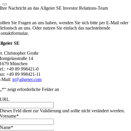
Ihre Nachricht an das Allgeier SE Investor Relations-Team
ollten Sie Fragen an uns haben, wenden Sie sich bitte per E-Mail oder
elefonisch an uns. Oder nutzen Sie einfach das nachstehende
ontaktformular.
llgeier SE
r. Christopher Große
ontgelasstraße 14
1679 München
el.: +49 89 998421-0
ax: +49 89 998421-11
-Mail:
ir@allgeier.com
„
*
“ zeigt erforderliche Felder an
URL
Dieses Feld dient zur Validierung und sollte nicht verändert werden.
Vorname
*
Name
*