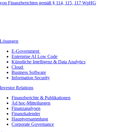
von Finanzberichten gemäß § 114, 115, 117 WpHG
Lösungen
E-Government
Enterprise AI Low Code
Künstliche Intelligenz & Data Analytics
Cloud
Business Software
Information Security
Investor Relations
Finanzberichte & Publikationen
Ad hoc-Mitteilungen
Finanzanalysen
Finanzkalender
Hauptversammlung
Corporate Governance