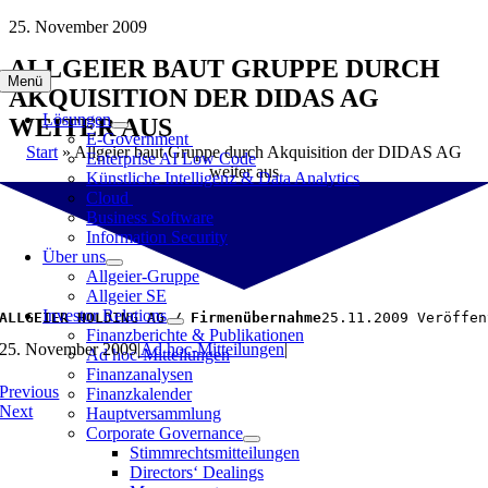
Zum
25. November 2009
Inhalt
ALLGEIER BAUT GRUPPE DURCH
springen
Menü
AKQUISITION DER DIDAS AG
Lösungen
WEITER AUS
E-Government
Start
»
Allgeier baut Gruppe durch Akquisition der DIDAS AG
Enterprise AI Low Code
weiter aus
Künstliche Intelligenz & Data Analytics
Cloud
Business Software
Information Security
Über uns
Allgeier-Gruppe
Allgeier SE
Investor Relations
ALLGEIER HOLDING AG / Firmenübernahme
25.11.2009 Veröffen
Finanzberichte & Publikationen
25. November 2009
|
Ad hoc-Mitteilungen
|
Ad hoc-Mitteilungen
Finanzanalysen
Previous
Finanzkalender
Next
Hauptversammlung
Corporate Governance
Stimmrechtsmitteilungen
Directors‘ Dealings