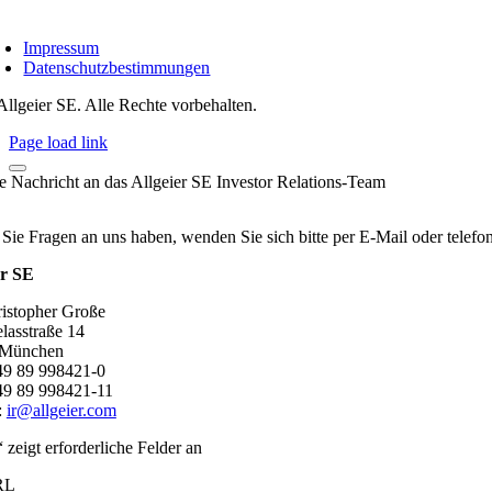
Impressum
Datenschutzbestimmungen
Allgeier SE. Alle Rechte vorbehalten.
Page load link
re Nachricht an das Allgeier SE Investor Relations-Team
 Sie Fragen an uns haben, wenden Sie sich bitte per E-Mail oder telef
er SE
ristopher Große
lasstraße 14
 München
+49 89 998421-0
49 89 998421-11
:
ir@allgeier.com
“ zeigt erforderliche Felder an
RL