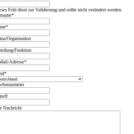
eses Feld dient zur Validierung und sollte nicht verändert werden.
rname
*
ame
*
rma/Organisation
teilung/Funktion
Mail-Adresse
*
nd
*
lefonnummer
treff
re Nachricht