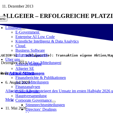
Zum
11. Dezember 2013
Inhalt
ALLGEIER – ERFOLGREICHE PLATZ
springen
enü
Lösungen
E-Government
Enterprise AI Low Code
Künstliche Intelligenz & Data Analytics
Cloud
Business Software
Information Security
LGEIER SE  / Schlagwort(e): Transaktion eigene Aktien/Ka
Über uns
. Dezember 2013
|
Ad hoc-Mitteilungen
|
Allgeier-Gruppe
Allgeier SE
Investor Relations
itere
Ad hoc-Mitteilungen
Finanzberichte & Publikationen
Ad hoc-Mitteilungen
6. August 2026
Finanzanalysen
Allgeier SE: Allgeier steigert den Umsatz im ersten Halbjahr 2026 
Finanzkalender
Hauptversammlung
Mehr
Corporate Governance
Stimmrechtsmitteilungen
11. Mai 2026
Directors‘ Dealings