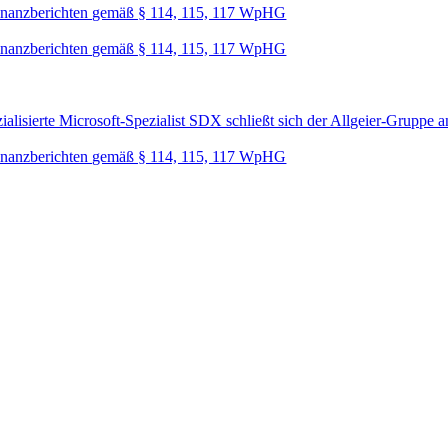
nanzberichten gemäß § 114, 115, 117 WpHG
nanzberichten gemäß § 114, 115, 117 WpHG
lisierte Microsoft-Spezialist SDX schließt sich der Allgeier-Gruppe a
nanzberichten gemäß § 114, 115, 117 WpHG