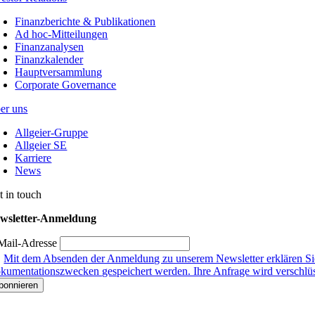
Finanzberichte & Publikationen
Ad hoc-Mitteilungen
Finanzanalysen
Finanzkalender
Hauptversammlung
Corporate Governance
er uns
Allgeier-Gruppe
Allgeier SE
Karriere
News
t in touch
wsletter-Anmeldung
Mail-Adresse
Mit dem Absenden der Anmeldung zu unserem Newsletter erklären Sie
kumentationszwecken gespeichert werden. Ihre Anfrage wird verschlüsse