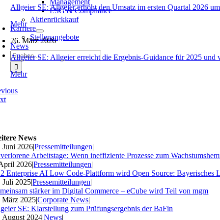
Management
Allgeier SE: Allgeier erhöht den Umsatz im ersten Quartal 2026 um
ESG & Compliance
Aktienrückkauf
Mehr
Karriere
Stellenangebote
26. März 2026
News
Suche
Allgeier SE: Allgeier erreicht die Ergebnis-Guidance für 2025 und 
nach:
Mehr
evious
xt
itere News
. Juni 2026
|
Pressemitteilungen
|
 verlorene Arbeitstage: Wenn ineffiziente Prozesse zum Wachstumshe
 April 2026
|
Pressemitteilungen
|
2 Enterprise AI Low Code-Plattform wird Open Source: Bayerisches 
. Juli 2025
|
Pressemitteilungen
|
meinsam stärker im Digital Commerce – eCube wird Teil von mgm
. März 2025
|
Corporate News
|
lgeier SE: Klarstellung zum Prüfungsergebnis der BaFin
. August 2024
|
News
|