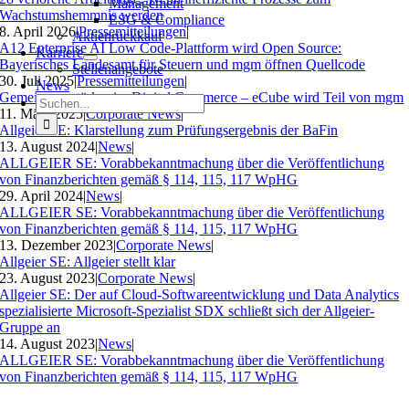
Management
Wachstumshemmnis werden
ESG & Compliance
8. April 2026
|
Pressemitteilungen
|
Aktienrückkauf
A12 Enterprise AI Low Code-Plattform wird Open Source:
Karriere
Bayerisches Landesamt für Steuern und mgm öffnen Quellcode
Stellenangebote
30. Juli 2025
|
Pressemitteilungen
|
News
Gemeinsam stärker im Digital Commerce – eCube wird Teil von mgm
Suche
11. März 2025
|
Corporate News
|
nach:
Allgeier SE: Klarstellung zum Prüfungsergebnis der BaFin
13. August 2024
|
News
|
ALLGEIER SE: Vorabbekanntmachung über die Veröffentlichung
von Finanzberichten gemäß § 114, 115, 117 WpHG
29. April 2024
|
News
|
ALLGEIER SE: Vorabbekanntmachung über die Veröffentlichung
von Finanzberichten gemäß § 114, 115, 117 WpHG
13. Dezember 2023
|
Corporate News
|
Allgeier SE: Allgeier stellt klar
23. August 2023
|
Corporate News
|
Allgeier SE: Der auf Cloud-Softwareentwicklung und Data Analytics
spezialisierte Microsoft-Spezialist SDX schließt sich der Allgeier-
Gruppe an
14. August 2023
|
News
|
ALLGEIER SE: Vorabbekanntmachung über die Veröffentlichung
von Finanzberichten gemäß § 114, 115, 117 WpHG