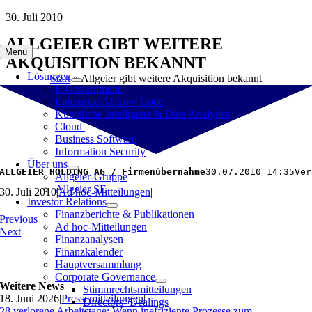
Zum
30. Juli 2010
Inhalt
ALLGEIER GIBT WEITERE
springen
Menü
AKQUISITION BEKANNT
Lösungen
Start
»
Allgeier gibt weitere Akquisition bekannt
E-Government
Enterprise AI Low Code
Künstliche Intelligenz & Data Analytics
Cloud
Business Software
Information Security
Über uns
ALLGEIER HOLDING AG / Firmenübernahme
30.07.2010 14:35Ver
Allgeier-Gruppe
Allgeier SE
30. Juli 2010
|
Ad hoc-Mitteilungen
|
Investor Relations
Finanzberichte & Publikationen
Previous
Ad hoc-Mitteilungen
Next
Finanzanalysen
Finanzkalender
Hauptversammlung
Corporate Governance
Weitere News
Stimmrechtsmitteilungen
18. Juni 2026
|
Pressemitteilungen
|
Directors‘ Dealings
28 verlorene Arbeitstage: Wenn ineffiziente Prozesse zum