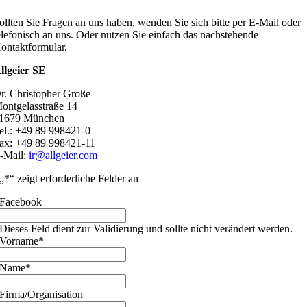
ollten Sie Fragen an uns haben, wenden Sie sich bitte per E-Mail oder
elefonisch an uns. Oder nutzen Sie einfach das nachstehende
ontaktformular.
llgeier SE
r. Christopher Große
ontgelasstraße 14
1679 München
el.: +49 89 998421-0
ax: +49 89 998421-11
-Mail:
ir@allgeier.com
„
*
“ zeigt erforderliche Felder an
Facebook
Dieses Feld dient zur Validierung und sollte nicht verändert werden.
Vorname
*
Name
*
Firma/Organisation