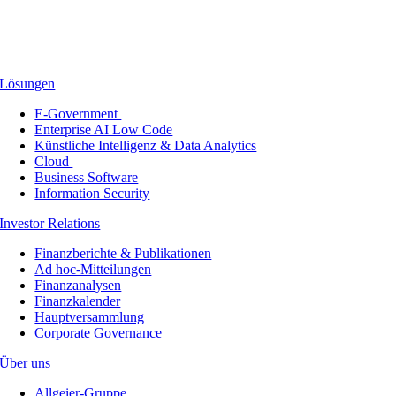
Lösungen
E-Government
Enterprise AI Low Code
Künstliche Intelligenz & Data Analytics
Cloud
Business Software
Information Security
Investor Relations
Finanzberichte & Publikationen
Ad hoc-Mitteilungen
Finanzanalysen
Finanzkalender
Hauptversammlung
Corporate Governance
Über uns
Allgeier-Gruppe