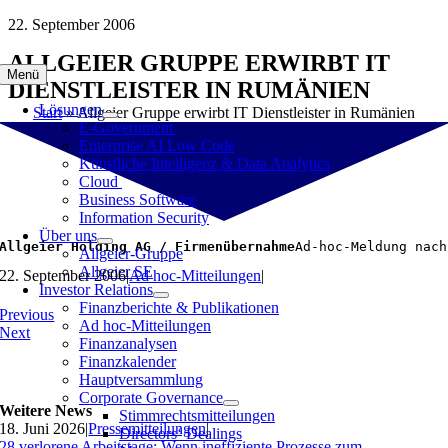
Zum
22. September 2006
Inhalt
ALLGEIER GRUPPE ERWIRBT IT
springen
Menü
DIENSTLEISTER IN RUMÄNIEN
Lösungen
Start
»
Allgeier Gruppe erwirbt IT Dienstleister in Rumänien
E-Government
Enterprise AI Low Code
Künstliche Intelligenz & Data Analytics
Cloud
Business Software
Information Security
Über uns
Allgeier Holding AG / Firmenübernahme
Ad-hoc-Meldung nach
Allgeier-Gruppe
Allgeier SE
22. September 2006
|
Ad hoc-Mitteilungen
|
Investor Relations
Finanzberichte & Publikationen
Previous
Ad hoc-Mitteilungen
Next
Finanzanalysen
Finanzkalender
Hauptversammlung
Corporate Governance
Weitere News
Stimmrechtsmitteilungen
18. Juni 2026
|
Pressemitteilungen
|
Directors‘ Dealings
28 verlorene Arbeitstage: Wenn ineffiziente Prozesse zum