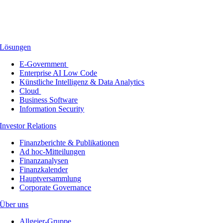
Lösungen
E-Government
Enterprise AI Low Code
Künstliche Intelligenz & Data Analytics
Cloud
Business Software
Information Security
Investor Relations
Finanzberichte & Publikationen
Ad hoc-Mitteilungen
Finanzanalysen
Finanzkalender
Hauptversammlung
Corporate Governance
Über uns
Allgeier-Gruppe