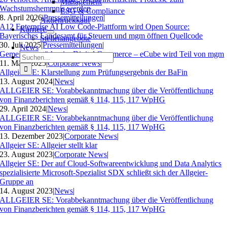
Management
Wachstumshemmnis werden
ESG & Compliance
8. April 2026
|
Pressemitteilungen
|
Aktienrückkauf
A12 Enterprise AI Low Code-Plattform wird Open Source:
Karriere
Bayerisches Landesamt für Steuern und mgm öffnen Quellcode
Stellenangebote
30. Juli 2025
|
Pressemitteilungen
|
News
Gemeinsam stärker im Digital Commerce – eCube wird Teil von mgm
Suche
11. März 2025
|
Corporate News
|
nach:
Allgeier SE: Klarstellung zum Prüfungsergebnis der BaFin
13. August 2024
|
News
|
ALLGEIER SE: Vorabbekanntmachung über die Veröffentlichung
von Finanzberichten gemäß § 114, 115, 117 WpHG
29. April 2024
|
News
|
ALLGEIER SE: Vorabbekanntmachung über die Veröffentlichung
von Finanzberichten gemäß § 114, 115, 117 WpHG
13. Dezember 2023
|
Corporate News
|
Allgeier SE: Allgeier stellt klar
23. August 2023
|
Corporate News
|
Allgeier SE: Der auf Cloud-Softwareentwicklung und Data Analytics
spezialisierte Microsoft-Spezialist SDX schließt sich der Allgeier-
Gruppe an
14. August 2023
|
News
|
ALLGEIER SE: Vorabbekanntmachung über die Veröffentlichung
von Finanzberichten gemäß § 114, 115, 117 WpHG