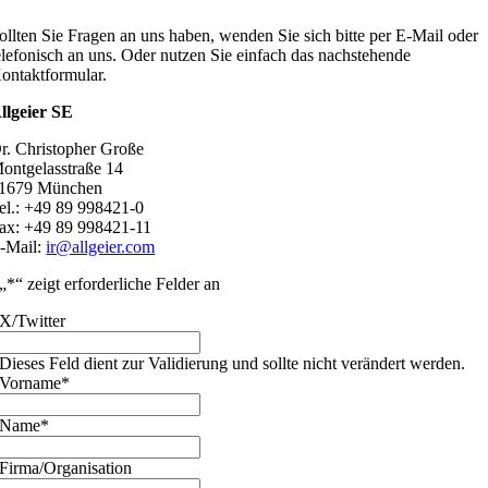
ollten Sie Fragen an uns haben, wenden Sie sich bitte per E-Mail oder
elefonisch an uns. Oder nutzen Sie einfach das nachstehende
ontaktformular.
llgeier SE
r. Christopher Große
ontgelasstraße 14
1679 München
el.: +49 89 998421-0
ax: +49 89 998421-11
-Mail:
ir@allgeier.com
„
*
“ zeigt erforderliche Felder an
X/Twitter
Dieses Feld dient zur Validierung und sollte nicht verändert werden.
Vorname
*
Name
*
Firma/Organisation