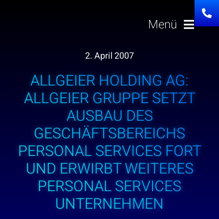
Zum
Inhalt
Menü
springen
2. April 2007
Lösungen
ALLGEIER HOLDING AG:
Über uns
ALLGEIER GRUPPE SETZT
AUSBAU DES
Investor Relation
GESCHÄFTSBEREICHS
PERSONAL SERVICES FORT
Karriere
UND ERWIRBT WEITERES
PERSONAL SERVICES
News
UNTERNEHMEN