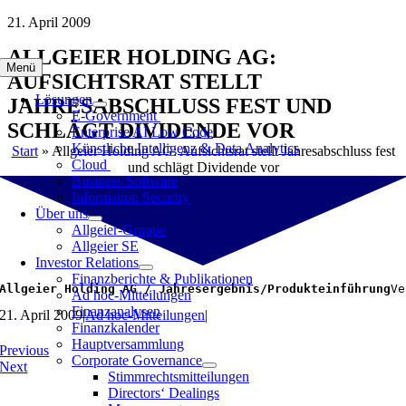
Zum
21. April 2009
Inhalt
ALLGEIER HOLDING AG:
springen
Menü
AUFSICHTSRAT STELLT
Lösungen
JAHRESABSCHLUSS FEST UND
E-Government
SCHLÄGT DIVIDENDE VOR
Enterprise AI Low Code
Künstliche Intelligenz & Data Analytics
Start
»
Allgeier Holding AG: Aufsichtsrat stellt Jahresabschluss fest
Cloud
und schlägt Dividende vor
Business Software
Information Security
Über uns
Allgeier-Gruppe
Allgeier SE
Investor Relations
Finanzberichte & Publikationen
Allgeier Holding AG / Jahresergebnis/Produkteinführung
Ve
Ad hoc-Mitteilungen
Finanzanalysen
21. April 2009
|
Ad hoc-Mitteilungen
|
Finanzkalender
Hauptversammlung
Previous
Corporate Governance
Next
Stimmrechtsmitteilungen
Directors‘ Dealings