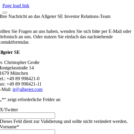
Page load link
Ihre Nachricht an das Allgeier SE Investor Relations-Team
ollten Sie Fragen an uns haben, wenden Sie sich bitte per E-Mail oder
elefonisch an uns. Oder nutzen Sie einfach das nachstehende
ontaktformular.
llgeier SE
r. Christopher Große
ontgelasstraße 14
1679 München
el.: +49 89 998421-0
ax: +49 89 998421-11
-Mail:
ir@allgeier.com
„
*
“ zeigt erforderliche Felder an
X/Twitter
Dieses Feld dient zur Validierung und sollte nicht verändert werden.
Vorname
*