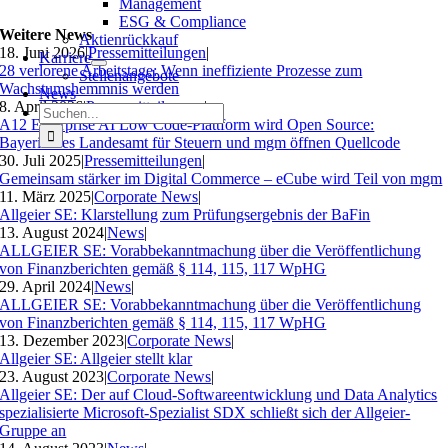
Management
ESG & Compliance
Weitere News
Aktienrückkauf
18. Juni 2026
|
Pressemitteilungen
|
Karriere
28 verlorene Arbeitstage: Wenn ineffiziente Prozesse zum
Stellenangebote
Wachstumshemmnis werden
News
8. April 2026
|
Pressemitteilungen
|
Suche
A12 Enterprise AI Low Code-Plattform wird Open Source:
nach:
Bayerisches Landesamt für Steuern und mgm öffnen Quellcode
30. Juli 2025
|
Pressemitteilungen
|
Gemeinsam stärker im Digital Commerce – eCube wird Teil von mgm
11. März 2025
|
Corporate News
|
Allgeier SE: Klarstellung zum Prüfungsergebnis der BaFin
13. August 2024
|
News
|
ALLGEIER SE: Vorabbekanntmachung über die Veröffentlichung
von Finanzberichten gemäß § 114, 115, 117 WpHG
29. April 2024
|
News
|
ALLGEIER SE: Vorabbekanntmachung über die Veröffentlichung
von Finanzberichten gemäß § 114, 115, 117 WpHG
13. Dezember 2023
|
Corporate News
|
Allgeier SE: Allgeier stellt klar
23. August 2023
|
Corporate News
|
Allgeier SE: Der auf Cloud-Softwareentwicklung und Data Analytics
spezialisierte Microsoft-Spezialist SDX schließt sich der Allgeier-
Gruppe an