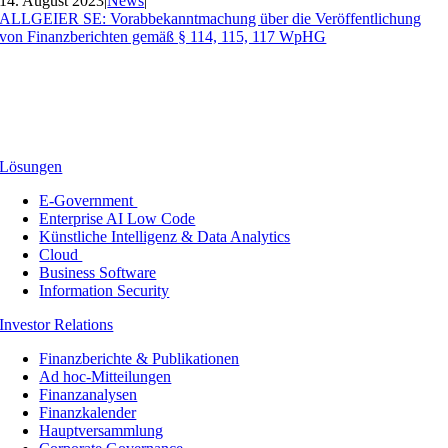
14. August 2023
|
News
|
ALLGEIER SE: Vorabbekanntmachung über die Veröffentlichung
von Finanzberichten gemäß § 114, 115, 117 WpHG
Lösungen
E-Government
Enterprise AI Low Code
Künstliche Intelligenz & Data Analytics
Cloud
Business Software
Information Security
Investor Relations
Finanzberichte & Publikationen
Ad hoc-Mitteilungen
Finanzanalysen
Finanzkalender
Hauptversammlung