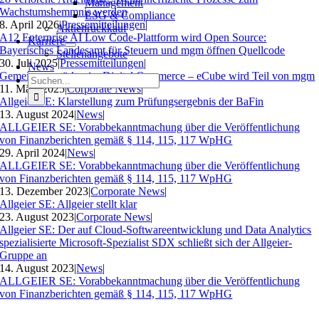
Management
Wachstumshemmnis werden
ESG & Compliance
8. April 2026
|
Pressemitteilungen
|
Aktienrückkauf
A12 Enterprise AI Low Code-Plattform wird Open Source:
Karriere
Bayerisches Landesamt für Steuern und mgm öffnen Quellcode
Stellenangebote
30. Juli 2025
|
Pressemitteilungen
|
News
Gemeinsam stärker im Digital Commerce – eCube wird Teil von mgm
Suche
11. März 2025
|
Corporate News
|
nach:
Allgeier SE: Klarstellung zum Prüfungsergebnis der BaFin
13. August 2024
|
News
|
ALLGEIER SE: Vorabbekanntmachung über die Veröffentlichung
von Finanzberichten gemäß § 114, 115, 117 WpHG
29. April 2024
|
News
|
ALLGEIER SE: Vorabbekanntmachung über die Veröffentlichung
von Finanzberichten gemäß § 114, 115, 117 WpHG
13. Dezember 2023
|
Corporate News
|
Allgeier SE: Allgeier stellt klar
23. August 2023
|
Corporate News
|
Allgeier SE: Der auf Cloud-Softwareentwicklung und Data Analytics
spezialisierte Microsoft-Spezialist SDX schließt sich der Allgeier-
Gruppe an
14. August 2023
|
News
|
ALLGEIER SE: Vorabbekanntmachung über die Veröffentlichung
von Finanzberichten gemäß § 114, 115, 117 WpHG