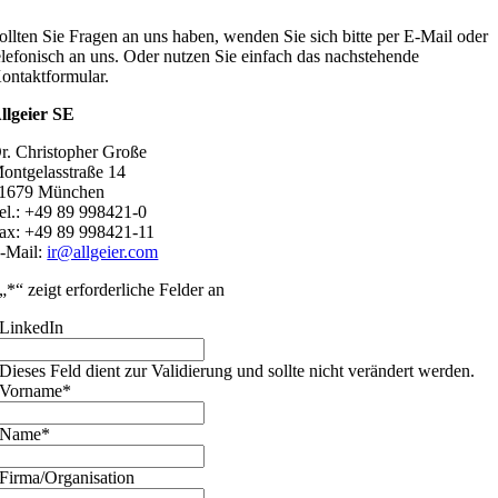
ollten Sie Fragen an uns haben, wenden Sie sich bitte per E-Mail oder
elefonisch an uns. Oder nutzen Sie einfach das nachstehende
ontaktformular.
llgeier SE
r. Christopher Große
ontgelasstraße 14
1679 München
el.: +49 89 998421-0
ax: +49 89 998421-11
-Mail:
ir@allgeier.com
„
*
“ zeigt erforderliche Felder an
LinkedIn
Dieses Feld dient zur Validierung und sollte nicht verändert werden.
Vorname
*
Name
*
Firma/Organisation