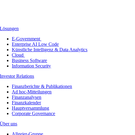
Lösungen
E-Government
Enterprise AI Low Code
Künstliche Intelligenz & Data Analytics
Cloud
Business Software
Information Security
Investor Relations
Finanzberichte & Publikationen
Ad hoc-Mitteilungen
Finanzanalysen
Finanzkalender
Hauptversammlung
Corporate Governance
Über uns
Allgeier-Gruppe