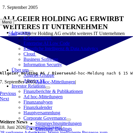
Zum
7. September 2005
Inhalt
ALLGEIER HOLDING AG ERWIRBT
springen
Menü
WEITERES IT UNTERNEHMEN
Lösungen
Start
»
Allgeier Holding AG erwirbt weiteres IT Unternehmen
E-Government
Enterprise AI Low Code
Künstliche Intelligenz & Data Analytics
Cloud
Business Software
Information Security
Über uns
Allgeier Holding AG / Diverses
Ad-hoc-Meldung nach § 15 W
Allgeier-Gruppe
Allgeier SE
7. September 2005
|
Ad hoc-Mitteilungen
|
Investor Relations
Finanzberichte & Publikationen
Previous
Ad hoc-Mitteilungen
Next
Finanzanalysen
Finanzkalender
Hauptversammlung
Corporate Governance
Weitere News
Stimmrechtsmitteilungen
18. Juni 2026
|
Pressemitteilungen
|
Directors‘ Dealings
28 verlorene Arbeitstage: Wenn ineffiziente Prozesse zum