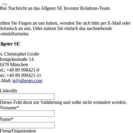
Ihre Nachricht an das Allgeier SE Investor Relations-Team
ollten Sie Fragen an uns haben, wenden Sie sich bitte per E-Mail oder
elefonisch an uns. Oder nutzen Sie einfach das nachstehende
ontaktformular.
llgeier SE
r. Christopher Große
ontgelasstraße 14
1679 München
el.: +49 89 998421-0
ax: +49 89 998421-11
-Mail:
ir@allgeier.com
LinkedIn
Dieses Feld dient zur Validierung und sollte nicht verändert werden.
Vorname
*
Name
*
Firma/Organisation