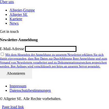
Über uns
Allgeier-Gruppe
Allgeier SE
Karriere
News
Get in touch
Newsletter-Anmeldung
E-Mail-Adresse
Mit dem Absenden der Anmeldung zu unserem Newsletter erklären Sie sich
damit einverstanden, dass Ihre Daten zur Durchführung Ihrer Anmeldung und zum
Versand von Newslettern verarbeitet und zu Dokumentationszwecken gespeichert
werden. Ihre Anfrage wird verschlüsselt per https an unseren Server gesendet.
Impressum
Datenschutzbestimmungen
© Allgeier SE. Alle Rechte vorbehalten.
Page load link