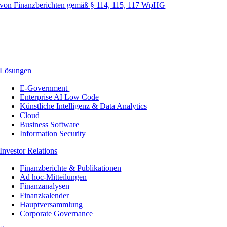
von Finanzberichten gemäß § 114, 115, 117 WpHG
Lösungen
E-Government
Enterprise AI Low Code
Künstliche Intelligenz & Data Analytics
Cloud
Business Software
Information Security
Investor Relations
Finanzberichte & Publikationen
Ad hoc-Mitteilungen
Finanzanalysen
Finanzkalender
Hauptversammlung
Corporate Governance