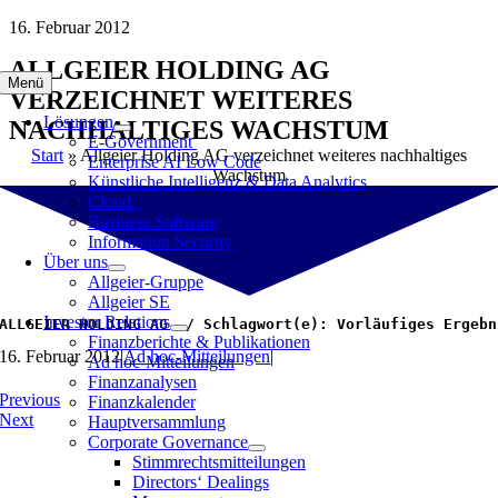
Zum
16. Februar 2012
Inhalt
ALLGEIER HOLDING AG
springen
Menü
VERZEICHNET WEITERES
Lösungen
NACHHALTIGES WACHSTUM
E-Government
Start
»
Allgeier Holding AG verzeichnet weiteres nachhaltiges
Enterprise AI Low Code
Wachstum
Künstliche Intelligenz & Data Analytics
Cloud
Business Software
Information Security
Über uns
Allgeier-Gruppe
Allgeier SE
Investor Relations
ALLGEIER HOLDING AG  / Schlagwort(e): Vorläufiges Ergebn
Finanzberichte & Publikationen
16. Februar 2012
|
Ad hoc-Mitteilungen
|
Ad hoc-Mitteilungen
Finanzanalysen
Previous
Finanzkalender
Next
Hauptversammlung
Corporate Governance
Stimmrechtsmitteilungen
Directors‘ Dealings