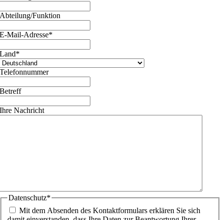
Abteilung/Funktion
E-Mail-Adresse
*
Land
*
Telefonnummer
Betreff
Ihre Nachricht
Datenschutz
*
Mit dem Absenden des Kontaktformulars erklären Sie sich
damit einverstanden, dass Ihre Daten zur Beantwortung Ihrer