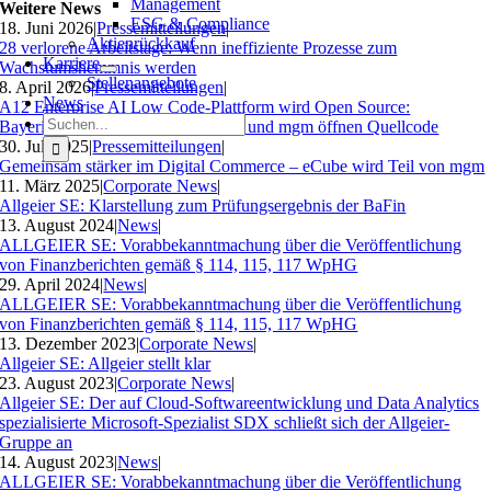
Management
Weitere News
ESG & Compliance
18. Juni 2026
|
Pressemitteilungen
|
Aktienrückkauf
28 verlorene Arbeitstage: Wenn ineffiziente Prozesse zum
Karriere
Wachstumshemmnis werden
Stellenangebote
8. April 2026
|
Pressemitteilungen
|
News
A12 Enterprise AI Low Code-Plattform wird Open Source:
Suche
Bayerisches Landesamt für Steuern und mgm öffnen Quellcode
nach:
30. Juli 2025
|
Pressemitteilungen
|
Gemeinsam stärker im Digital Commerce – eCube wird Teil von mgm
11. März 2025
|
Corporate News
|
Allgeier SE: Klarstellung zum Prüfungsergebnis der BaFin
13. August 2024
|
News
|
ALLGEIER SE: Vorabbekanntmachung über die Veröffentlichung
von Finanzberichten gemäß § 114, 115, 117 WpHG
29. April 2024
|
News
|
ALLGEIER SE: Vorabbekanntmachung über die Veröffentlichung
von Finanzberichten gemäß § 114, 115, 117 WpHG
13. Dezember 2023
|
Corporate News
|
Allgeier SE: Allgeier stellt klar
23. August 2023
|
Corporate News
|
Allgeier SE: Der auf Cloud-Softwareentwicklung und Data Analytics
spezialisierte Microsoft-Spezialist SDX schließt sich der Allgeier-
Gruppe an
14. August 2023
|
News
|
ALLGEIER SE: Vorabbekanntmachung über die Veröffentlichung