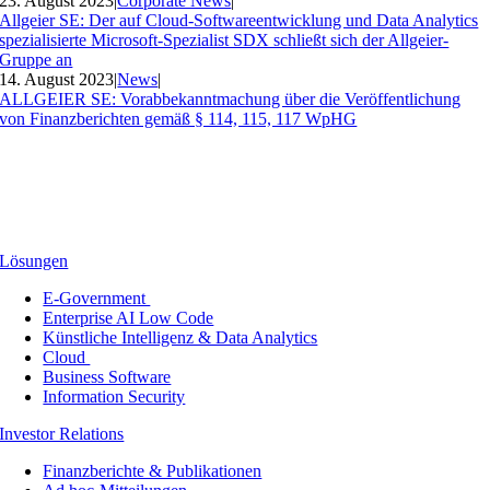
23. August 2023
|
Corporate News
|
Allgeier SE: Der auf Cloud-Softwareentwicklung und Data Analytics
spezialisierte Microsoft-Spezialist SDX schließt sich der Allgeier-
Gruppe an
14. August 2023
|
News
|
ALLGEIER SE: Vorabbekanntmachung über die Veröffentlichung
von Finanzberichten gemäß § 114, 115, 117 WpHG
Lösungen
E-Government
Enterprise AI Low Code
Künstliche Intelligenz & Data Analytics
Cloud
Business Software
Information Security
Investor Relations
Finanzberichte & Publikationen