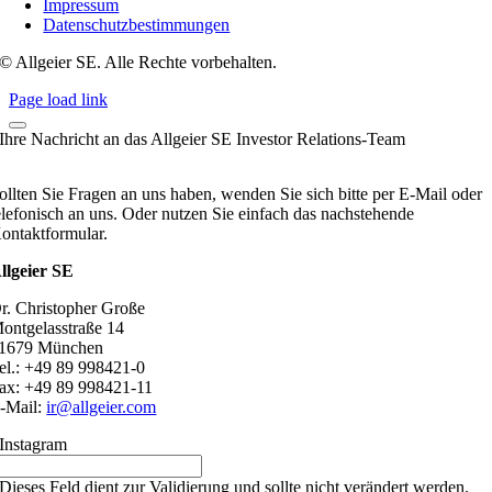
Impressum
Datenschutzbestimmungen
© Allgeier SE. Alle Rechte vorbehalten.
Page load link
Ihre Nachricht an das Allgeier SE Investor Relations-Team
ollten Sie Fragen an uns haben, wenden Sie sich bitte per E-Mail oder
elefonisch an uns. Oder nutzen Sie einfach das nachstehende
ontaktformular.
llgeier SE
r. Christopher Große
ontgelasstraße 14
1679 München
el.: +49 89 998421-0
ax: +49 89 998421-11
-Mail:
ir@allgeier.com
Instagram
Dieses Feld dient zur Validierung und sollte nicht verändert werden.