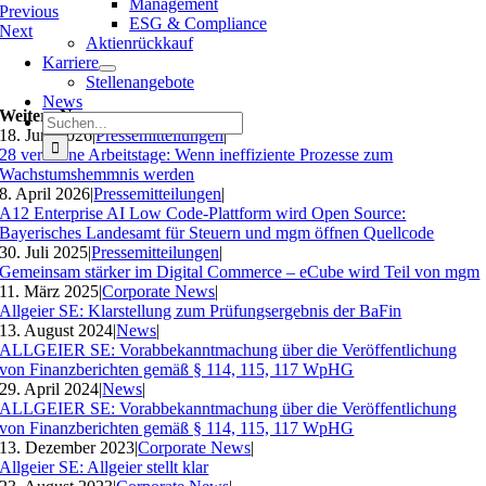
Management
Previous
ESG & Compliance
Next
Aktienrückkauf
Karriere
Stellenangebote
News
Weitere News
Suche
18. Juni 2026
|
Pressemitteilungen
|
nach:
28 verlorene Arbeitstage: Wenn ineffiziente Prozesse zum
Wachstumshemmnis werden
8. April 2026
|
Pressemitteilungen
|
A12 Enterprise AI Low Code-Plattform wird Open Source:
Bayerisches Landesamt für Steuern und mgm öffnen Quellcode
30. Juli 2025
|
Pressemitteilungen
|
Gemeinsam stärker im Digital Commerce – eCube wird Teil von mgm
11. März 2025
|
Corporate News
|
Allgeier SE: Klarstellung zum Prüfungsergebnis der BaFin
13. August 2024
|
News
|
ALLGEIER SE: Vorabbekanntmachung über die Veröffentlichung
von Finanzberichten gemäß § 114, 115, 117 WpHG
29. April 2024
|
News
|
ALLGEIER SE: Vorabbekanntmachung über die Veröffentlichung
von Finanzberichten gemäß § 114, 115, 117 WpHG
13. Dezember 2023
|
Corporate News
|
Allgeier SE: Allgeier stellt klar