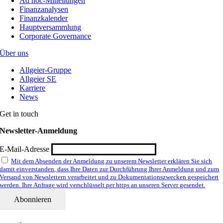
Ad hoc-Mitteilungen
Finanzanalysen
Finanzkalender
Hauptversammlung
Corporate Governance
Über uns
Allgeier-Gruppe
Allgeier SE
Karriere
News
Get in touch
Newsletter-Anmeldung
E-Mail-Adresse
Mit dem Absenden der Anmeldung zu unserem Newsletter erklären Sie sich
damit einverstanden, dass Ihre Daten zur Durchführung Ihrer Anmeldung und zum
Versand von Newslettern verarbeitet und zu Dokumentationszwecken gespeichert
werden. Ihre Anfrage wird verschlüsselt per https an unseren Server gesendet.