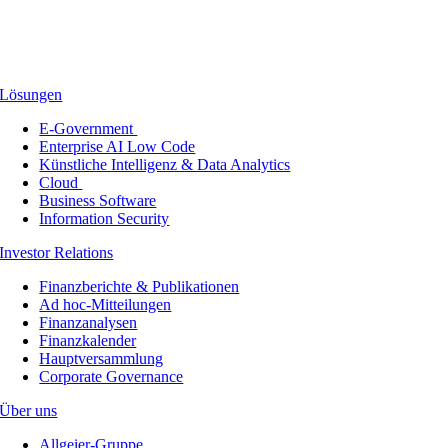
Lösungen
E-Government
Enterprise AI Low Code
Künstliche Intelligenz & Data Analytics
Cloud
Business Software
Information Security
Investor Relations
Finanzberichte & Publikationen
Ad hoc-Mitteilungen
Finanzanalysen
Finanzkalender
Hauptversammlung
Corporate Governance
Über uns
Allgeier-Gruppe