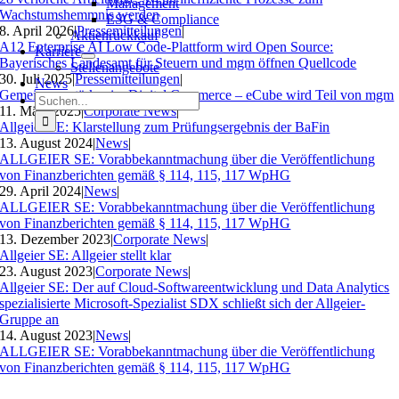
Management
Wachstumshemmnis werden
ESG & Compliance
8. April 2026
|
Pressemitteilungen
|
Aktienrückkauf
A12 Enterprise AI Low Code-Plattform wird Open Source:
Karriere
Bayerisches Landesamt für Steuern und mgm öffnen Quellcode
Stellenangebote
30. Juli 2025
|
Pressemitteilungen
|
News
Gemeinsam stärker im Digital Commerce – eCube wird Teil von mgm
Suche
11. März 2025
|
Corporate News
|
nach:
Allgeier SE: Klarstellung zum Prüfungsergebnis der BaFin
13. August 2024
|
News
|
ALLGEIER SE: Vorabbekanntmachung über die Veröffentlichung
von Finanzberichten gemäß § 114, 115, 117 WpHG
29. April 2024
|
News
|
ALLGEIER SE: Vorabbekanntmachung über die Veröffentlichung
von Finanzberichten gemäß § 114, 115, 117 WpHG
13. Dezember 2023
|
Corporate News
|
Allgeier SE: Allgeier stellt klar
23. August 2023
|
Corporate News
|
Allgeier SE: Der auf Cloud-Softwareentwicklung und Data Analytics
spezialisierte Microsoft-Spezialist SDX schließt sich der Allgeier-
Gruppe an
14. August 2023
|
News
|
ALLGEIER SE: Vorabbekanntmachung über die Veröffentlichung
von Finanzberichten gemäß § 114, 115, 117 WpHG