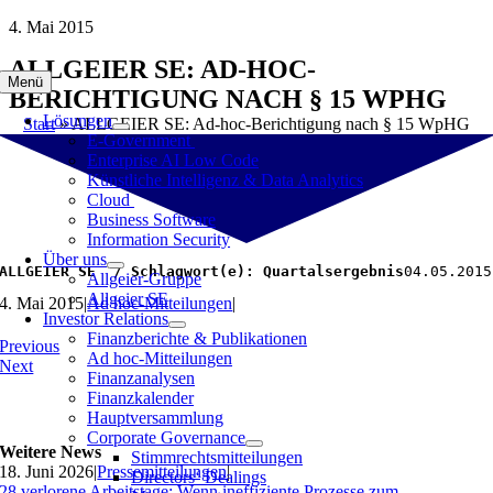
Zum
4. Mai 2015
Inhalt
ALLGEIER SE: AD-HOC-
springen
Menü
BERICHTIGUNG NACH § 15 WPHG
Lösungen
Start
»
ALLGEIER SE: Ad-hoc-Berichtigung nach § 15 WpHG
E-Government
Enterprise AI Low Code
Künstliche Intelligenz & Data Analytics
Cloud
Business Software
Information Security
Über uns
ALLGEIER SE  / Schlagwort(e): Quartalsergebnis
04.05.2015
Allgeier-Gruppe
Allgeier SE
4. Mai 2015
|
Ad hoc-Mitteilungen
|
Investor Relations
Finanzberichte & Publikationen
Previous
Ad hoc-Mitteilungen
Next
Finanzanalysen
Finanzkalender
Hauptversammlung
Corporate Governance
Weitere News
Stimmrechtsmitteilungen
18. Juni 2026
|
Pressemitteilungen
|
Directors‘ Dealings
28 verlorene Arbeitstage: Wenn ineffiziente Prozesse zum