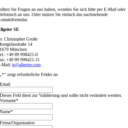
ollten Sie Fragen an uns haben, wenden Sie sich bitte per E-Mail oder
elefonisch an uns. Oder nutzen Sie einfach das nachstehende
ontaktformular.
llgeier SE
r. Christopher Große
ontgelasstraße 14
1679 München
el.: +49 89 998421-0
ax: +49 89 998421-11
-Mail:
ir@allgeier.com
„
*
“ zeigt erforderliche Felder an
Email
Dieses Feld dient zur Validierung und sollte nicht verändert werden.
Vorname
*
Name
*
Firma/Organisation