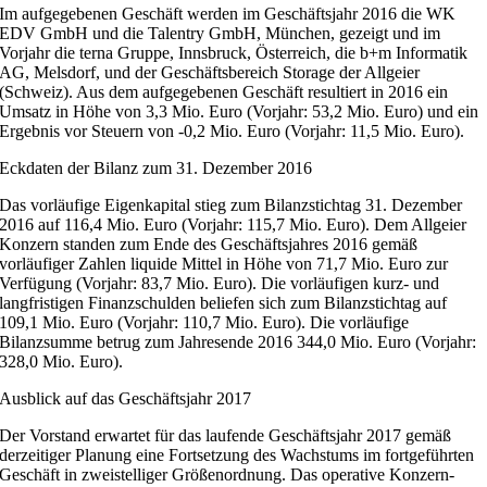
Im aufgegebenen Geschäft werden im Geschäftsjahr 2016 die WK
EDV GmbH und die Talentry GmbH, München, gezeigt und im
Vorjahr die terna Gruppe, Innsbruck, Österreich, die b+m Informatik
AG, Melsdorf, und der Geschäftsbereich Storage der Allgeier
(Schweiz). Aus dem aufgegebenen Geschäft resultiert in 2016 ein
Umsatz in Höhe von 3,3 Mio. Euro (Vorjahr: 53,2 Mio. Euro) und ein
Ergebnis vor Steuern von -0,2 Mio. Euro (Vorjahr: 11,5 Mio. Euro).
Eckdaten der Bilanz zum 31. Dezember 2016
Das vorläufige Eigenkapital stieg zum Bilanzstichtag 31. Dezember
2016 auf 116,4 Mio. Euro (Vorjahr: 115,7 Mio. Euro). Dem Allgeier
Konzern standen zum Ende des Geschäftsjahres 2016 gemäß
vorläufiger Zahlen liquide Mittel in Höhe von 71,7 Mio. Euro zur
Verfügung (Vorjahr: 83,7 Mio. Euro). Die vorläufigen kurz- und
langfristigen Finanzschulden beliefen sich zum Bilanzstichtag auf
109,1 Mio. Euro (Vorjahr: 110,7 Mio. Euro). Die vorläufige
Bilanzsumme betrug zum Jahresende 2016 344,0 Mio. Euro (Vorjahr:
328,0 Mio. Euro).
Ausblick auf das Geschäftsjahr 2017
Der Vorstand erwartet für das laufende Geschäftsjahr 2017 gemäß
derzeitiger Planung eine Fortsetzung des Wachstums im fortgeführten
Geschäft in zweistelliger Größenordnung. Das operative Konzern-