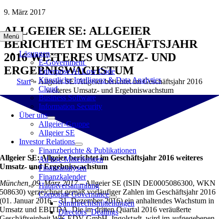
Zum
9. März 2017
Inhalt
ALLGEIER SE: ALLGEIER
springen
Menü
BERICHTET IM GESCHÄFTSJAHR
Lösungen
2016 WEITERES UMSATZ- UND
E-Government
ERGEBNISWACHSTUM
Enterprise AI Low Code
Künstliche Intelligenz & Data Analytics
Start
»
Allgeier SE: Allgeier berichtet im Geschäftsjahr 2016
Cloud
weiteres Umsatz- und Ergebniswachstum
Business Software
Information Security
Über uns
Allgeier-Gruppe
Allgeier SE
Investor Relations
Finanzberichte & Publikationen
Allgeier SE: Allgeier berichtet im Geschäftsjahr 2016 weiteres
Ad hoc-Mitteilungen
Umsatz- und Ergebniswachstum
Finanzanalysen
Finanzkalender
München, 09. März 2017 –
Allgeier SE (ISIN DE0005086300, WKN
Hauptversammlung
508630) verzeichnet gemäß vorläufiger Zahlen im Geschäftsjahr 2016
Corporate Governance
(01. Januar 2016 – 31. Dezember 2016) ein anhaltendes Wachstum in
Stimmrechtsmitteilungen
Umsatz und EBITDA. Die im dritten Quartal 2016 veräußerte
Directors‘ Dealings
Geschäftseinheit WK EDV GmbH, Ingolstadt, wird im aufgegebenen