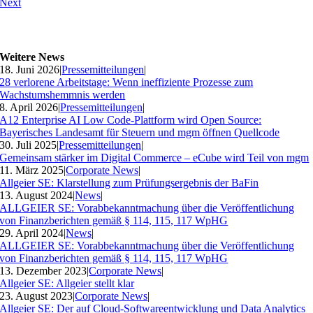
Next
Weitere News
18. Juni 2026
|
Pressemitteilungen
|
28 verlorene Arbeitstage: Wenn ineffiziente Prozesse zum
Wachstumshemmnis werden
8. April 2026
|
Pressemitteilungen
|
A12 Enterprise AI Low Code-Plattform wird Open Source:
Bayerisches Landesamt für Steuern und mgm öffnen Quellcode
30. Juli 2025
|
Pressemitteilungen
|
Gemeinsam stärker im Digital Commerce – eCube wird Teil von mgm
11. März 2025
|
Corporate News
|
Allgeier SE: Klarstellung zum Prüfungsergebnis der BaFin
13. August 2024
|
News
|
ALLGEIER SE: Vorabbekanntmachung über die Veröffentlichung
von Finanzberichten gemäß § 114, 115, 117 WpHG
29. April 2024
|
News
|
ALLGEIER SE: Vorabbekanntmachung über die Veröffentlichung
von Finanzberichten gemäß § 114, 115, 117 WpHG
13. Dezember 2023
|
Corporate News
|
Allgeier SE: Allgeier stellt klar
23. August 2023
|
Corporate News
|
Allgeier SE: Der auf Cloud-Softwareentwicklung und Data Analytics