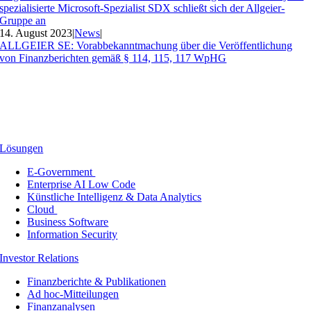
spezialisierte Microsoft-Spezialist SDX schließt sich der Allgeier-
Gruppe an
14. August 2023
|
News
|
ALLGEIER SE: Vorabbekanntmachung über die Veröffentlichung
von Finanzberichten gemäß § 114, 115, 117 WpHG
Lösungen
E-Government
Enterprise AI Low Code
Künstliche Intelligenz & Data Analytics
Cloud
Business Software
Information Security
Investor Relations
Finanzberichte & Publikationen
Ad hoc-Mitteilungen
Finanzanalysen