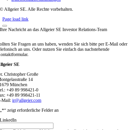
© Allgeier SE. Alle Rechte vorbehalten.
Page load link
Ihre Nachricht an das Allgeier SE Investor Relations-Team
ollten Sie Fragen an uns haben, wenden Sie sich bitte per E-Mail oder
elefonisch an uns. Oder nutzen Sie einfach das nachstehende
ontaktformular.
llgeier SE
r. Christopher Große
ontgelasstraße 14
1679 München
el.: +49 89 998421-0
ax: +49 89 998421-11
-Mail:
ir@allgeier.com
„
*
“ zeigt erforderliche Felder an
LinkedIn