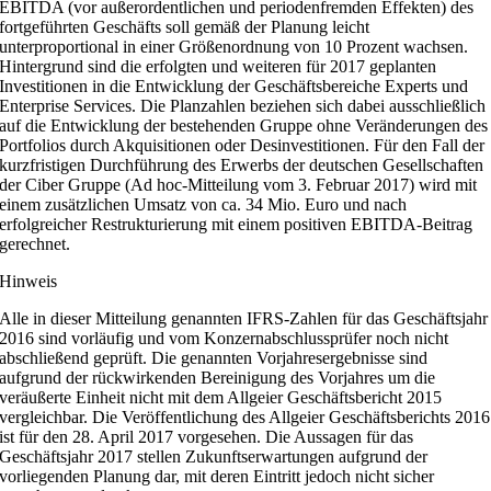
EBITDA (vor außerordentlichen und periodenfremden Effekten) des
fortgeführten Geschäfts soll gemäß der Planung leicht
unterproportional in einer Größenordnung von 10 Prozent wachsen.
Hintergrund sind die erfolgten und weiteren für 2017 geplanten
Investitionen in die Entwicklung der Geschäftsbereiche Experts und
Enterprise Services. Die Planzahlen beziehen sich dabei ausschließlich
auf die Entwicklung der bestehenden Gruppe ohne Veränderungen des
Portfolios durch Akquisitionen oder Desinvestitionen. Für den Fall der
kurzfristigen Durchführung des Erwerbs der deutschen Gesellschaften
der Ciber Gruppe (Ad hoc-Mitteilung vom 3. Februar 2017) wird mit
einem zusätzlichen Umsatz von ca. 34 Mio. Euro und nach
erfolgreicher Restrukturierung mit einem positiven EBITDA-Beitrag
gerechnet.
Hinweis
Alle in dieser Mitteilung genannten IFRS-Zahlen für das Geschäftsjahr
2016 sind vorläufig und vom Konzernabschlussprüfer noch nicht
abschließend geprüft. Die genannten Vorjahresergebnisse sind
aufgrund der rückwirkenden Bereinigung des Vorjahres um die
veräußerte Einheit nicht mit dem Allgeier Geschäftsbericht 2015
vergleichbar. Die Veröffentlichung des Allgeier Geschäftsberichts 2016
ist für den 28. April 2017 vorgesehen. Die Aussagen für das
Geschäftsjahr 2017 stellen Zukunftserwartungen aufgrund der
vorliegenden Planung dar, mit deren Eintritt jedoch nicht sicher