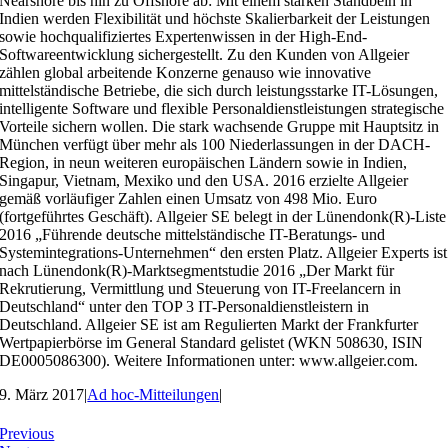
Nearshore bis hin zu Offshore ab: Mit einem starken Standbein in
Indien werden Flexibilität und höchste Skalierbarkeit der Leistungen
sowie hochqualifiziertes Expertenwissen in der High-End-
Softwareentwicklung sichergestellt. Zu den Kunden von Allgeier
zählen global arbeitende Konzerne genauso wie innovative
mittelständische Betriebe, die sich durch leistungsstarke IT-Lösungen,
intelligente Software und flexible Personaldienstleistungen strategische
Vorteile sichern wollen. Die stark wachsende Gruppe mit Hauptsitz in
München verfügt über mehr als 100 Niederlassungen in der DACH-
Region, in neun weiteren europäischen Ländern sowie in Indien,
Singapur, Vietnam, Mexiko und den USA. 2016 erzielte Allgeier
gemäß vorläufiger Zahlen einen Umsatz von 498 Mio. Euro
(fortgeführtes Geschäft). Allgeier SE belegt in der Lünendonk(R)-Liste
2016 „Führende deutsche mittelständische IT-Beratungs- und
Systemintegrations-Unternehmen“ den ersten Platz. Allgeier Experts ist
nach Lünendonk(R)-Marktsegmentstudie 2016 „Der Markt für
Rekrutierung, Vermittlung und Steuerung von IT-Freelancern in
Deutschland“ unter den TOP 3 IT-Personaldienstleistern in
Deutschland. Allgeier SE ist am Regulierten Markt der Frankfurter
Wertpapierbörse im General Standard gelistet (WKN 508630, ISIN
DE0005086300). Weitere Informationen unter: www.allgeier.com.
9. März 2017
|
Ad hoc-Mitteilungen
|
Previous