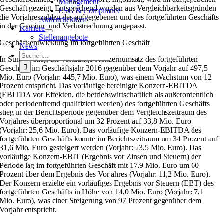
Management
Geschäft gezeigt. Entsprechend wurden aus Vergleichbarkeitsgründen
ESG & Compliance
die Vorjahreszahlen des aufgegebenen und des fortgeführten Geschäfts
Aktienrückkauf
in der Gewinn- und Verlustrechnung angepasst.
Karriere
Stellenangebote
Geschäftsentwicklung im fortgeführten Geschäft
News
Suche
In Summe stieg der vorläufige Konzernumsatz des fortgeführten
nach:
Geschäfts im Geschäftsjahr 2016 gegenüber dem Vorjahr auf 497,5
Mio. Euro (Vorjahr: 445,7 Mio. Euro), was einem Wachstum von 12
Prozent entspricht. Das vorläufige bereinigte Konzern-EBITDA
(EBITDA vor Effekten, die betriebswirtschaftlich als außerordentlich
oder periodenfremd qualifiziert werden) des fortgeführten Geschäfts
stieg in der Berichtsperiode gegenüber dem Vergleichszeitraum des
Vorjahres überproportional um 32 Prozent auf 33,8 Mio. Euro
(Vorjahr: 25,6 Mio. Euro). Das vorläufige Konzern-EBITDA des
fortgeführten Geschäfts konnte im Berichtszeitraum um 34 Prozent auf
31,6 Mio. Euro gesteigert werden (Vorjahr: 23,5 Mio. Euro). Das
vorläufige Konzern-EBIT (Ergebnis vor Zinsen und Steuern) der
Periode lag im fortgeführten Geschäft mit 17,9 Mio. Euro um 60
Prozent über dem Ergebnis des Vorjahres (Vorjahr: 11,2 Mio. Euro).
Der Konzern erzielte ein vorläufiges Ergebnis vor Steuern (EBT) des
fortgeführten Geschäfts in Höhe von 14,0 Mio. Euro (Vorjahr: 7,1
Mio. Euro), was einer Steigerung von 97 Prozent gegenüber dem
Vorjahr entspricht.