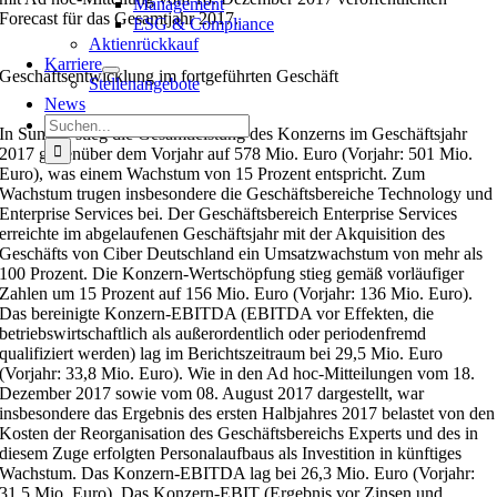
Management
Forecast für das Gesamtjahr 2017.
ESG & Compliance
Aktienrückkauf
Karriere
Geschäftsentwicklung im fortgeführten Geschäft
Stellenangebote
News
Suche
In Summe stieg die Gesamtleistung des Konzerns im Geschäftsjahr
nach:
2017 gegenüber dem Vorjahr auf 578 Mio. Euro (Vorjahr: 501 Mio.
Euro), was einem Wachstum von 15 Prozent entspricht. Zum
Wachstum trugen insbesondere die Geschäftsbereiche Technology und
Enterprise Services bei. Der Geschäftsbereich Enterprise Services
erreichte im abgelaufenen Geschäftsjahr mit der Akquisition des
Geschäfts von Ciber Deutschland ein Umsatzwachstum von mehr als
100 Prozent. Die Konzern-Wertschöpfung stieg gemäß vorläufiger
Zahlen um 15 Prozent auf 156 Mio. Euro (Vorjahr: 136 Mio. Euro).
Das bereinigte Konzern-EBITDA (EBITDA vor Effekten, die
betriebswirtschaftlich als außerordentlich oder periodenfremd
qualifiziert werden) lag im Berichtszeitraum bei 29,5 Mio. Euro
(Vorjahr: 33,8 Mio. Euro). Wie in den Ad hoc-Mitteilungen vom 18.
Dezember 2017 sowie vom 08. August 2017 dargestellt, war
insbesondere das Ergebnis des ersten Halbjahres 2017 belastet von den
Kosten der Reorganisation des Geschäftsbereichs Experts und des in
diesem Zuge erfolgten Personalaufbaus als Investition in künftiges
Wachstum. Das Konzern-EBITDA lag bei 26,3 Mio. Euro (Vorjahr:
31,5 Mio. Euro). Das Konzern-EBIT (Ergebnis vor Zinsen und