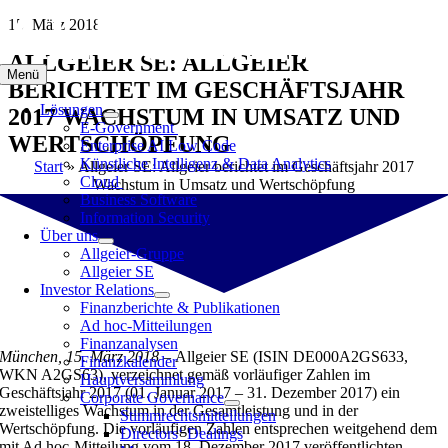
Zum
15. März 2018
Inhalt
ALLGEIER SE: ALLGEIER
springen
Menü
BERICHTET IM GESCHÄFTSJAHR
Lösungen
2017 WACHSTUM IN UMSATZ UND
E-Government
WERTSCHÖPFUNG
Enterprise AI Low Code
Künstliche Intelligenz & Data Analytics
Start
»
Allgeier SE: Allgeier berichtet im Geschäftsjahr 2017
Cloud
Wachstum in Umsatz und Wertschöpfung
Business Software
Information Security
Über uns
Allgeier-Gruppe
Allgeier SE
Investor Relations
Finanzberichte & Publikationen
Ad hoc-Mitteilungen
Finanzanalysen
München, 15. März 2018 –
Allgeier SE (ISIN DE000A2GS633,
Finanzkalender
WKN A2GS63), verzeichnet gemäß vorläufiger Zahlen im
Hauptversammlung
Geschäftsjahr 2017 (01. Januar 2017 – 31. Dezember 2017) ein
Corporate Governance
zweistelliges Wachstum in der Gesamtleistung und in der
Stimmrechtsmitteilungen
Wertschöpfung. Die vorläufigen Zahlen entsprechen weitgehend dem
Directors‘ Dealings
mit Ad hoc-Mitteilung vom 18. Dezember 2017 veröffentlichten