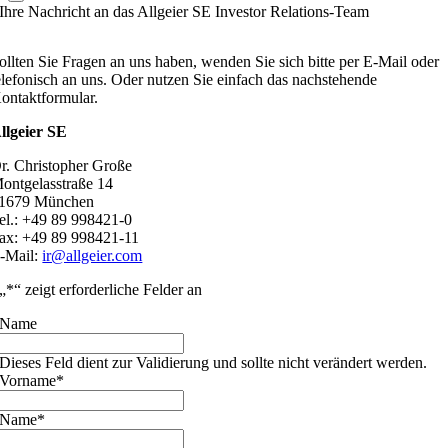
Ihre Nachricht an das Allgeier SE Investor Relations-Team
ollten Sie Fragen an uns haben, wenden Sie sich bitte per E-Mail oder
elefonisch an uns. Oder nutzen Sie einfach das nachstehende
ontaktformular.
llgeier SE
r. Christopher Große
ontgelasstraße 14
1679 München
el.: +49 89 998421-0
ax: +49 89 998421-11
-Mail:
ir@allgeier.com
„
*
“ zeigt erforderliche Felder an
Name
Dieses Feld dient zur Validierung und sollte nicht verändert werden.
Vorname
*
Name
*