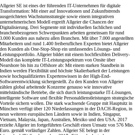
Allgeier SE ist eines der führenden IT-Unternehmen für digitale
Transformation: Mit einer auf Innovationen und Zukunftstrends
ausgerichteten Wachstumsstrategie sowie einem integrativen
unternehmerischen Modell ergreift Allgeier die Chancen der
Digitalisierung. Drei Segmente mit individuellen fachlichen und
branchenbezogenen Schwerpunkten arbeiten gemeinsam für rund
3.000 Kunden aus nahezu allen Branchen. Mit über 7.000 angestellten
Mitarbeitern und rund 1.400 freiberuflichen Experten bietet Allgeier
den Kunden als One-Stop-Shop ein umfassendes Lösungs- und
Leistungsportfolio. Allgeier bildet mit einem hochflexiblen Delivery-
Modell das komplette IT-Leistungsspektrum von Onsite über
Nearshore bis hin zu Offshore ab: Mit einem starken Standbein in
Indien werden Flexibilität und höchste Skalierbarkeit der Leistungen
sowie hochqualifiziertes Expertenwissen in der High-End-
Softwareentwicklung sichergestellt. Zu den Kunden von Allgeier
zählen global arbeitende Konzerne genauso wie innovative
mittelständische Betriebe, die sich durch leistungsstarke IT-Lösungen,
intelligente Software und flexible Personaldienstleistungen strategische
Vorteile sichern wollen. Die stark wachsende Gruppe mit Hauptsitz in
München verfügt über 120 Niederlassungen in der DACH-Region, in
neun weiteren europäischen Ländern sowie in Indien, Singapur,
Vietnam, Malaysia, Japan, Australien, Mexiko und den USA. 2017
erzielte Allgeier im fortgeführten Geschäft einen Umsatz von 576 Mio.
Euro. gemäß vorläufiger Zahlen. Allgeier SE belegt in der