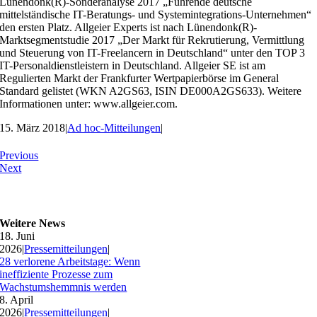
Lünendonk(R)-Sonderanalyse 2017 „Führende deutsche
mittelständische IT-Beratungs- und Systemintegrations-Unternehmen“
den ersten Platz. Allgeier Experts ist nach Lünendonk(R)-
Marktsegmentstudie 2017 „Der Markt für Rekrutierung, Vermittlung
und Steuerung von IT-Freelancern in Deutschland“ unter den TOP 3
IT-Personaldienstleistern in Deutschland. Allgeier SE ist am
Regulierten Markt der Frankfurter Wertpapierbörse im General
Standard gelistet (WKN A2GS63, ISIN DE000A2GS633). Weitere
Informationen unter: www.allgeier.com.
15. März 2018
|
Ad hoc-Mitteilungen
|
Previous
Next
Weitere News
18. Juni
2026
|
Pressemitteilungen
|
28 verlorene Arbeitstage: Wenn
ineffiziente Prozesse zum
Wachstumshemmnis werden
8. April
2026
|
Pressemitteilungen
|