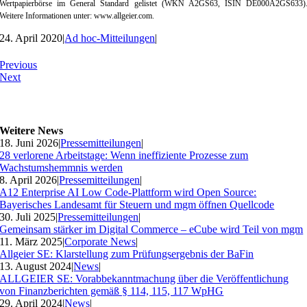
Wertpapierbörse im General Standard gelistet (WKN A2GS63, ISIN DE000A2GS633)
Weitere Informationen unter: www.allgeier.com.
24. April 2020
|
Ad hoc-Mitteilungen
|
Previous
Next
Weitere News
18. Juni 2026
|
Pressemitteilungen
|
28 verlorene Arbeitstage: Wenn ineffiziente Prozesse zum
Wachstumshemmnis werden
8. April 2026
|
Pressemitteilungen
|
A12 Enterprise AI Low Code-Plattform wird Open Source:
Bayerisches Landesamt für Steuern und mgm öffnen Quellcode
30. Juli 2025
|
Pressemitteilungen
|
Gemeinsam stärker im Digital Commerce – eCube wird Teil von mgm
11. März 2025
|
Corporate News
|
Allgeier SE: Klarstellung zum Prüfungsergebnis der BaFin
13. August 2024
|
News
|
ALLGEIER SE: Vorabbekanntmachung über die Veröffentlichung
von Finanzberichten gemäß § 114, 115, 117 WpHG
29. April 2024
|
News
|