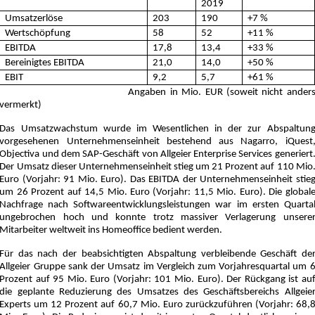
2019
Umsatzerlöse
203
190
+7 %
Wertschöpfung
58
52
+11 %
EBITDA
17,8
13,4
+33 %
Bereinigtes EBITDA
21,0
14,0
+50 %
EBIT
9,2
5,7
+61 %
*Gesamt-Konzern nach IFRS,
Angaben in Mio. EUR (soweit nicht ander
vermerkt)
Das Umsatzwachstum wurde im Wesentlichen in der zur Abspaltun
vorgesehenen Unternehmenseinheit bestehend aus Nagarro, iQuest
Objectiva und dem SAP-Geschäft von Allgeier Enterprise Services generiert
Der Umsatz dieser Unternehmenseinheit stieg um 21 Prozent auf 110 Mio
Euro (Vorjahr: 91 Mio. Euro). Das EBITDA der Unternehmenseinheit stie
um 26 Prozent auf 14,5 Mio. Euro (Vorjahr: 11,5 Mio. Euro). Die global
Nachfrage nach Softwareentwicklungsleistungen war im ersten Quarta
ungebrochen hoch und konnte trotz massiver Verlagerung unsere
Mitarbeiter weltweit ins Homeoffice bedient werden.
Für das nach der beabsichtigten Abspaltung verbleibende Geschäft de
Allgeier Gruppe sank der Umsatz im Vergleich zum Vorjahresquartal um 
Prozent auf 95 Mio. Euro (Vorjahr: 101 Mio. Euro). Der Rückgang ist au
die geplante Reduzierung des Umsatzes des Geschäftsbereichs Allgeie
Experts um 12 Prozent auf 60,7 Mio. Euro zurückzuführen (Vorjahr: 68,