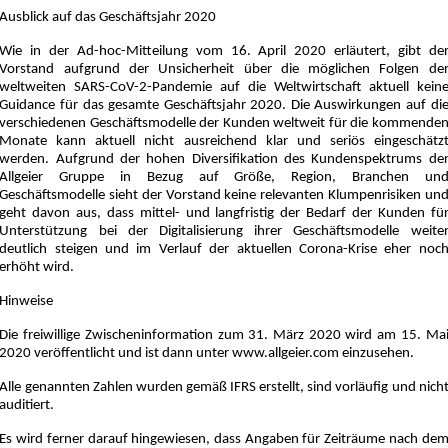
Ausblick auf das Geschäftsjahr 2020
Wie in der Ad-hoc-Mitteilung vom 16. April 2020 erläutert, gibt de
Vorstand aufgrund der Unsicherheit über die möglichen Folgen de
weltweiten SARS-CoV-2-Pandemie auf die Weltwirtschaft aktuell kein
Guidance für das gesamte Geschäftsjahr 2020. Die Auswirkungen auf di
verschiedenen Geschäftsmodelle der Kunden weltweit für die kommende
Monate kann aktuell nicht ausreichend klar und seriös eingeschätz
werden. Aufgrund der hohen Diversifikation des Kundenspektrums de
Allgeier Gruppe in Bezug auf Größe, Region, Branchen un
Geschäftsmodelle sieht der Vorstand keine relevanten Klumpenrisiken un
geht davon aus, dass mittel- und langfristig der Bedarf der Kunden fü
Unterstützung bei der Digitalisierung ihrer Geschäftsmodelle weite
deutlich steigen und im Verlauf der aktuellen Corona-Krise eher noc
erhöht wird.
Hinweise
Die freiwillige Zwischeninformation zum 31. März 2020 wird am 15. Ma
2020 veröffentlicht und ist dann unter www.allgeier.com einzusehen.
Alle genannten Zahlen wurden gemäß IFRS erstellt, sind vorläufig und nich
auditiert.
Es wird ferner darauf hingewiesen, dass Angaben für Zeiträume nach de