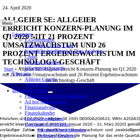
Zum
24. April 2020
Inhalt
ALLGEIER SE: ALLGEIER
springen
Menü
ERREICHT KONZERN-PLANUNG IM
Lösungen
Q1 2020 MIT 21 PROZENT
E-Government
UMSATZWACHSTUM UND 26
Enterprise AI Low Code
Künstliche Intelligenz & Data Analytics
PROZENT ERGEBNISWACHSTUM IM
Cloud
TECHNOLOGY-GESCHÄFT
Business Software
Information Security
Start
»
Allgeier SE: Allgeier erreicht Konzern-Planung im Q1 2020
Über uns
mit 21 Prozent Umsatzwachstum und 26 Prozent Ergebniswachstum
Allgeier-Gruppe
im Technology-Geschäft
Allgeier SE
Investor Relations
Finanzberichte & Publikationen
Ad hoc-Mitteilungen
Finanzanalysen
Finanzkalender
Hauptversammlung
München, 24.04.2020 –
Allgeier SE (ISIN DE000A2GS633, WKN A2GS63
Corporate Governance
erreicht im ersten Quartal 2020 (01. Januar 2020 – 31. März 2020) gemä
Stimmrechtsmitteilungen
vorläufiger Zahlen mit deutlichem Umsatzwachstum und zweistellige
Directors‘ Dealings
Ergebniswachstum im Gesamtkonzern die Planung für das erste Quartal