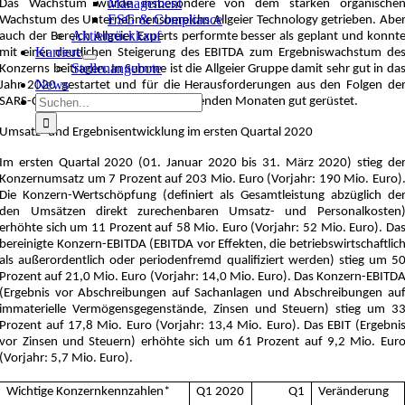
Management
Das Wachstum wurde insbesondere von dem starken organische
ESG & Compliance
Wachstum des Unternehmensbereichs Allgeier Technology getrieben. Abe
Aktienrückkauf
auch der Bereich Allgeier Experts performte besser als geplant und konnt
Karriere
mit einer deutlichen Steigerung des EBITDA zum Ergebniswachstum de
Stellenangebote
Konzerns beitragen. In Summe ist die Allgeier Gruppe damit sehr gut in da
News
Jahr 2020 gestartet und für die Herausforderungen aus den Folgen de
Suche
SARS-CoV-2-Pandemie in den kommenden Monaten gut gerüstet.
nach:
Umsatz- und Ergebnisentwicklung im ersten Quartal 2020
Im ersten Quartal 2020 (01. Januar 2020 bis 31. März 2020) stieg de
Konzernumsatz um 7 Prozent auf 203 Mio. Euro (Vorjahr: 190 Mio. Euro)
Die Konzern-Wertschöpfung (definiert als Gesamtleistung abzüglich de
den Umsätzen direkt zurechenbaren Umsatz- und Personalkosten
erhöhte sich um 11 Prozent auf 58 Mio. Euro (Vorjahr: 52 Mio. Euro). Da
bereinigte Konzern-EBITDA (EBITDA vor Effekten, die betriebswirtschaftlic
als außerordentlich oder periodenfremd qualifiziert werden) stieg um 5
Prozent auf 21,0 Mio. Euro (Vorjahr: 14,0 Mio. Euro). Das Konzern-EBITD
(Ergebnis vor Abschreibungen auf Sachanlagen und Abschreibungen au
immaterielle Vermögensgegenstände, Zinsen und Steuern) stieg um 3
Prozent auf 17,8 Mio. Euro (Vorjahr: 13,4 Mio. Euro). Das EBIT (Ergebni
vor Zinsen und Steuern) erhöhte sich um 61 Prozent auf 9,2 Mio. Eur
(Vorjahr: 5,7 Mio. Euro).
Wichtige Konzernkennzahlen*
Q1 2020
Q1
Veränderung