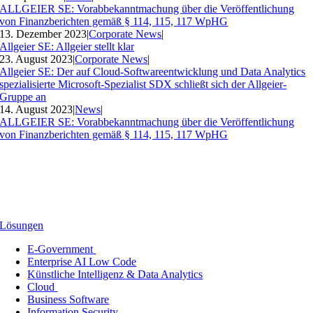
ALLGEIER SE: Vorabbekanntmachung über die Veröffentlichung
von Finanzberichten gemäß § 114, 115, 117 WpHG
13. Dezember 2023
|
Corporate News
|
Allgeier SE: Allgeier stellt klar
23. August 2023
|
Corporate News
|
Allgeier SE: Der auf Cloud-Softwareentwicklung und Data Analytics
spezialisierte Microsoft-Spezialist SDX schließt sich der Allgeier-
Gruppe an
14. August 2023
|
News
|
ALLGEIER SE: Vorabbekanntmachung über die Veröffentlichung
von Finanzberichten gemäß § 114, 115, 117 WpHG
Lösungen
E-Government
Enterprise AI Low Code
Künstliche Intelligenz & Data Analytics
Cloud
Business Software
Information Security