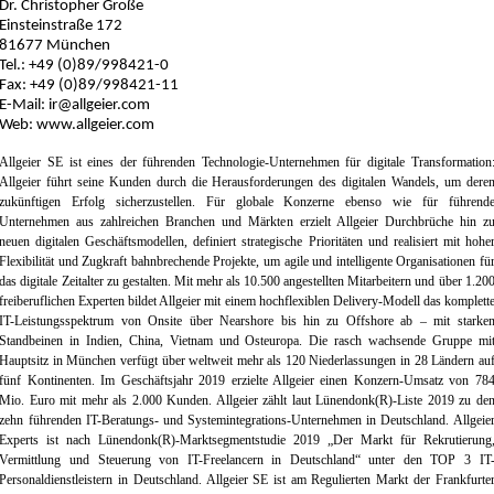
Dr. Christopher Große
Einsteinstraße 172
81677 München
Tel.: +49 (0)89/998421-0
Fax: +49 (0)89/998421-11
E-Mail: ir@allgeier.com
Web: www.allgeier.com
Allgeier SE ist eines der führenden Technologie-Unternehmen für digitale Transformation
Allgeier führt seine Kunden durch die Herausforderungen des digitalen Wandels, um dere
zukünftigen Erfolg sicherzustellen. Für globale Konzerne ebenso wie für führend
Unternehmen aus zahlreichen Branchen und Märkten erzielt Allgeier Durchbrüche hin z
neuen digitalen Geschäftsmodellen, definiert strategische Prioritäten und realisiert mit hohe
Flexibilität und Zugkraft bahnbrechende Projekte, um agile und intelligente Organisationen fü
das digitale Zeitalter zu gestalten. Mit mehr als 10.500 angestellten Mitarbeitern und über 1.20
freiberuflichen Experten bildet Allgeier mit einem hochflexiblen Delivery-Modell das komplett
IT-Leistungsspektrum von Onsite über Nearshore bis hin zu Offshore ab – mit starke
Standbeinen in Indien, China, Vietnam und Osteuropa. Die rasch wachsende Gruppe mi
Hauptsitz in München verfügt über weltweit mehr als 120 Niederlassungen in 28 Ländern au
fünf Kontinenten. Im Geschäftsjahr 2019 erzielte Allgeier einen Konzern-Umsatz von 78
Mio. Euro mit mehr als 2.000 Kunden. Allgeier zählt laut Lünendonk(R)-Liste 2019 zu de
zehn führenden IT-Beratungs- und Systemintegrations-Unternehmen in Deutschland. Allgeie
Experts ist nach Lünendonk(R)-Marktsegmentstudie 2019 „Der Markt für Rekrutierung
Vermittlung und Steuerung von IT-Freelancern in Deutschland“ unter den TOP 3 IT
Personaldienstleistern in Deutschland. Allgeier SE ist am Regulierten Markt der Frankfurte