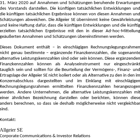
31. März 2020 auf Annahmen und Schätzungen beruhende Erwartunge
des Vorstands darstellen. Die künftigen tatsächlichen Entwicklungen un
die künftigen tatsächlichen Ergebnisse können von diesen Annahmen un
Schätzungen abweichen. Die Allgeier SE übernimmt keine Gewährleistun
und keine Haftung dafür, dass die künftigen Entwicklungen und die künfti
erzielten tatsächlichen Ergebnisse mit den in dieser Ad-hoc-Mitteilun
geäußerten Annahmen und Schätzungen übereinstimmen werden.
Dieses Dokument enthält – in einschlägigen Rechnungslegungsrahme
nicht genau bestimmte – ergänzende Finanzkennzahlen, die sogenannt
alternative Leistungskennzahlen sind oder sein können. Diese ergänzende
Finanzkennzahlen können als Analyseinstrument nur eingeschränk
tauglich sein und sollten für die Beurteilung der Vermögens-, Finanz- un
Ertragslage der Allgeier SE nicht isoliert oder als Alternative zu den in den i
Konzernabschluss dargestellten und im Einklang mit einschlägige
Rechnungslegungsrahmen ermittelten Finanzkennzahlen herangezoge
werden. Andere Unternehmen, die alternative Leistungskennzahlen mi
einer ähnlichen Bezeichnung darstellen oder berichten, können dies
anders berechnen, so dass sie deshalb möglicherweise nicht vergleichba
sind.
Kontakt:
Allgeier SE
Corporate Communications & Investor Relations