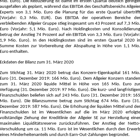
Mio. Euro). Die Reduzierung ist damit im ersten Quartal deutlich geringe
ausgefallen als geplant, während das EBITDA des Geschäftsbereichs Allgeie
Experts von 3,1 Mio. Euro die Planung für das erste Quartal übertriff
(Vorjahr: 0,3 Mio. EUR). Das EBITDA der operativen Bereiche de
verbleibenden Allgeier Gruppe stieg insgesamt um 43 Prozent auf 7,3 Mio
Euro (Vorjahr: 5,1 Mio. Euro). Nach Holdingkosten und Konsolidierun
betrug der Anstieg 74 Prozent auf ein EBITDA von 3,3 Mio. Euro (Vorjahr
1,9 Mio. Euro). In den Holdingkosten sind im ersten Quartal 2020 i
Summe Kosten zur Vorbereitung der Abspaltung in Höhe von 1,1 Mio
Euro enthalten.
Eckdaten der Bilanz zum 31. März 2020
Zum Stichtag 31. März 2020 betrug das Konzern-Eigenkapital 161 Mio
Euro (31. Dezember 2019: 166 Mio. Euro). Dem Allgeier Konzern stande
zum 31. März 2020 liquide Mittel in Höhe von 165 Mio. Euro zu
Verfügung (31. Dezember 2019: 97 Mio. Euro). Die kurz- und langfristige
Finanzschulden beliefen sich auf 243 Mio. Euro (31. Dezember 2019: 16
Mio. Euro). Die Bilanzsumme betrug zum Stichtag 674 Mio. Euro (31
Dezember 2019: 587 Mio. Euro). Die Erhöhung der liquiden Mittel und de
Finanzschulden ist im Wesentlichen auf die im März 2020 erfolgt
vollständige Ziehung der Kreditlinie der Allgeier SE zur Herstellung eine
maximalen Liquiditätsreserve zurückzuführen. Der Anstieg der Netto
Verschuldung um ca. 11 Mio. Euro ist im Wesentlichen durch den Erwer
eines Minderheitenanteils und durch Earn-Out-Zahlungen begründet.