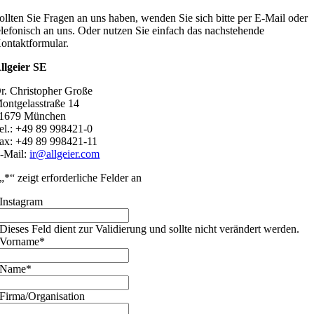
ollten Sie Fragen an uns haben, wenden Sie sich bitte per E-Mail oder
elefonisch an uns. Oder nutzen Sie einfach das nachstehende
ontaktformular.
llgeier SE
r. Christopher Große
ontgelasstraße 14
1679 München
el.: +49 89 998421-0
ax: +49 89 998421-11
-Mail:
ir@allgeier.com
„
*
“ zeigt erforderliche Felder an
Instagram
Dieses Feld dient zur Validierung und sollte nicht verändert werden.
Vorname
*
Name
*
Firma/Organisation