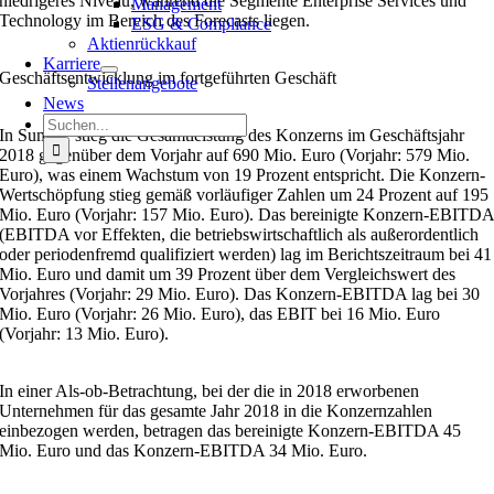
niedrigeres Niveau, während die Segmente Enterprise Services und
Management
Technology im Bereich des Forecasts liegen.
ESG & Compliance
Aktienrückkauf
Karriere
Geschäftsentwicklung im fortgeführten Geschäft
Stellenangebote
News
Suche
In Summe stieg die Gesamtleistung des Konzerns im Geschäftsjahr
nach:
2018 gegenüber dem Vorjahr auf 690 Mio. Euro (Vorjahr: 579 Mio.
Euro), was einem Wachstum von 19 Prozent entspricht. Die Konzern-
Wertschöpfung stieg gemäß vorläufiger Zahlen um 24 Prozent auf 195
Mio. Euro (Vorjahr: 157 Mio. Euro). Das bereinigte Konzern-EBITD
(EBITDA vor Effekten, die betriebswirtschaftlich als außerordentlich
oder periodenfremd qualifiziert werden) lag im Berichtszeitraum bei 41
Mio. Euro und damit um 39 Prozent über dem Vergleichswert des
Vorjahres (Vorjahr: 29 Mio. Euro). Das Konzern-EBITDA lag bei 30
Mio. Euro (Vorjahr: 26 Mio. Euro), das EBIT bei 16 Mio. Euro
(Vorjahr: 13 Mio. Euro).
In einer Als-ob-Betrachtung, bei der die in 2018 erworbenen
Unternehmen für das gesamte Jahr 2018 in die Konzernzahlen
einbezogen werden, betragen das bereinigte Konzern-EBITDA 45
Mio. Euro und das Konzern-EBITDA 34 Mio. Euro.