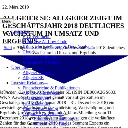
Zum
22. März 2019
Inhalt
ALLGEIER SE: ALLGEIER ZEIGT IM
springen
Menü
GESCHÄFTSJAHR 2018 DEUTLICHES
Lösungen
WACHSTUM IN UMSATZ UND
E-Government
ERGEBNIS
Enterprise AI Low Code
Künstliche Intelligenz & Data Analytics
Start
»
Allgeier SE: Allgeier zeigt im Geschäftsjahr 2018 deutliches
Cloud
Wachstum in Umsatz und Ergebnis
Business Software
Information Security
Über uns
Allgeier-Gruppe
Allgeier SE
Investor Relations
Finanzberichte & Publikationen
München, 22. März 2019 –
Allgeier SE (ISIN DE000A2GS633,
Ad hoc-Mitteilungen
WKN A2GS63) verzeichnet gemäß vorläufiger Zahlen im
Finanzanalysen
Geschäftsjahr 2018 (01. Januar 2018 – 31. Dezember 2018) ein
Finanzkalender
zweistelliges Wachstum in Gesamtleistung, Wertschöpfung und
Hauptversammlung
Ergebnis. Im Vergleich zu dem mit Ad-hoc-Mitteilung vom 11.
Corporate Governance
Dezember 2018 veröffentlichten Forecast zeigen die vorläufigen
Stimmrechtsmitteilungen
Zahlen für das Gesamtjahr 2018 für das Segment Experts ein
Directors‘ Dealings