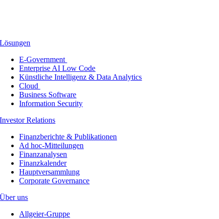
Lösungen
E-Government
Enterprise AI Low Code
Künstliche Intelligenz & Data Analytics
Cloud
Business Software
Information Security
Investor Relations
Finanzberichte & Publikationen
Ad hoc-Mitteilungen
Finanzanalysen
Finanzkalender
Hauptversammlung
Corporate Governance
Über uns
Allgeier-Gruppe