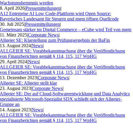
Wachstumshemmnis werden
8. April 2026
|
Pressemitteilungen
|
A12 Enterprise AI Low Code-Plattform wird Open Source:
Bayerisches Landesamt für Steuern und mgm öffnen Quellcode
30. Juli 2025
|
Pressemitteilungen
|
Gemeinsam stärker im Digital Commerce – eCube wird Teil von mgm
11. März 2025
|
Corporate News
|
Allgeier SE: Klarstellung zum Prüfungsergebnis der BaFin
13. August 2024
|
News
|
ALLGEIER SE: Vorabbekanntmachung über die Veröffentlichung
von Finanzberichten gemäß § 114, 115, 117 WpHG
29. April 2024
|
News
|
ALLGEIER SE: Vorabbekanntmachung über die Veröffentlichung
von Finanzberichten gemäß § 114, 115, 117 WpHG
13. Dezember 2023
|
Corporate News
|
Allgeier SE: Allgeier stellt klar
23. August 2023
|
Corporate News
|
Allgeier SE: Der auf Cloud-Softwareentwicklung und Data Analytics
spezialisierte Microsoft-Spezialist SDX schließt sich der Allgeier-
Gruppe an
14. August 2023
|
News
|
ALLGEIER SE: Vorabbekanntmachung über die Veröffentlichung
von Finanzberichten gemäß § 114, 115, 117 WpHG