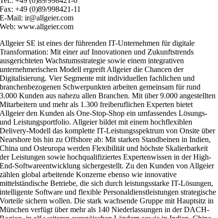
Tel.: +49 (0)89/998421-0
Fax: +49 (0)89/998421-11
E-Mail: ir@allgeier.com
Web: www.allgeier.com
Allgeier SE ist eines der führenden IT-Unternehmen für digitale
Transformation: Mit einer auf Innovationen und Zukunftstrends
ausgerichteten Wachstumsstrategie sowie einem integrativen
unternehmerischen Modell ergreift Allgeier die Chancen der
Digitalisierung. Vier Segmente mit individuellen fachlichen und
branchenbezogenen Schwerpunkten arbeiten gemeinsam für rund
3.000 Kunden aus nahezu allen Branchen. Mit über 9.000 angestellten
Mitarbeitern und mehr als 1.300 freiberuflichen Experten bietet
Allgeier den Kunden als One-Stop-Shop ein umfassendes Lösungs-
und Leistungsportfolio. Allgeier bildet mit einem hochflexiblen
Delivery-Modell das komplette IT-Leistungsspektrum von Onsite über
Nearshore bis hin zu Offshore ab: Mit starken Standbeinen in Indien,
China und Osteuropa werden Flexibilität und höchste Skalierbarkeit
der Leistungen sowie hochqualifiziertes Expertenwissen in der High-
End-Softwareentwicklung sichergestellt. Zu den Kunden von Allgeier
zählen global arbeitende Konzerne ebenso wie innovative
mittelständische Betriebe, die sich durch leistungsstarke IT-Lösungen,
intelligente Software und flexible Personaldienstleistungen strategische
Vorteile sichern wollen. Die stark wachsende Gruppe mit Hauptsitz in
München verfügt über mehr als 140 Niederlassungen in der DACH-