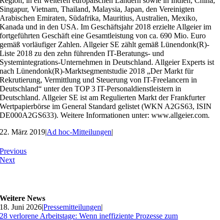
Region, in elf weiteren europäischen Ländern sowie in Indien, China,
Singapur, Vietnam, Thailand, Malaysia, Japan, den Vereinigten
Arabischen Emiraten, Südafrika, Mauritius, Australien, Mexiko,
Kanada und in den USA. Im Geschäftsjahr 2018 erzielte Allgeier im
fortgeführten Geschäft eine Gesamtleistung von ca. 690 Mio. Euro
gemäß vorläufiger Zahlen. Allgeier SE zählt gemäß Lünendonk(R)-
Liste 2018 zu den zehn führenden IT-Beratungs- und
Systemintegrations-Unternehmen in Deutschland. Allgeier Experts ist
nach Lünendonk(R)-Marktsegmentstudie 2018 „Der Markt für
Rekrutierung, Vermittlung und Steuerung von IT-Freelancern in
Deutschland“ unter den TOP 3 IT-Personaldienstleistern in
Deutschland. Allgeier SE ist am Regulierten Markt der Frankfurter
Wertpapierbörse im General Standard gelistet (WKN A2GS63, ISIN
DE000A2GS633). Weitere Informationen unter: www.allgeier.com.
22. März 2019
|
Ad hoc-Mitteilungen
|
Previous
Next
Weitere News
18. Juni 2026
|
Pressemitteilungen
|
28 verlorene Arbeitstage: Wenn ineffiziente Prozesse zum