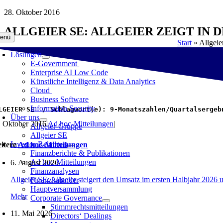
Zum
28. Oktober 2016
Inhalt
ALLGEIER SE: ALLGEIER ZEIGT IN
springen
enü
Start
»
Allgeie
Lösungen
E-Government
Enterprise AI Low Code
Künstliche Intelligenz & Data Analytics
Cloud
Business Software
Information Security
LGEIER SE  / Schlagwort(e): 9-Monatszahlen/Quartalsergeb
Über uns
. Oktober 2016
|
Ad hoc-Mitteilungen
|
Allgeier-Gruppe
Allgeier SE
Investor Relations
itere
Ad hoc-Mitteilungen
Finanzberichte & Publikationen
Ad hoc-Mitteilungen
6. August 2026
Finanzanalysen
Allgeier SE: Allgeier steigert den Umsatz im ersten Halbjahr 2026 
Finanzkalender
Hauptversammlung
Mehr
Corporate Governance
Stimmrechtsmitteilungen
11. Mai 2026
Directors‘ Dealings