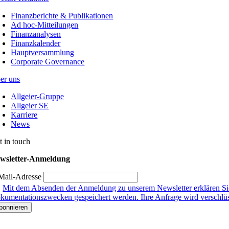
Finanzberichte & Publikationen
Ad hoc-Mitteilungen
Finanzanalysen
Finanzkalender
Hauptversammlung
Corporate Governance
er uns
Allgeier-Gruppe
Allgeier SE
Karriere
News
t in touch
wsletter-Anmeldung
Mail-Adresse
Mit dem Absenden der Anmeldung zu unserem Newsletter erklären Sie
kumentationszwecken gespeichert werden. Ihre Anfrage wird verschlüsse