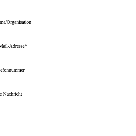
rma/Organisation
Mail-Adresse
*
lefonnummer
re Nachricht