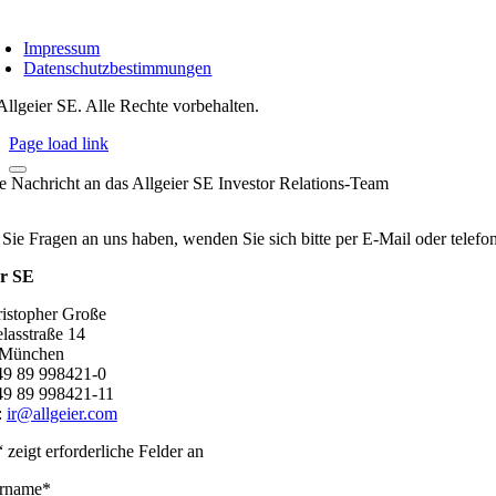
Impressum
Datenschutzbestimmungen
Allgeier SE. Alle Rechte vorbehalten.
Page load link
re Nachricht an das Allgeier SE Investor Relations-Team
 Sie Fragen an uns haben, wenden Sie sich bitte per E-Mail oder telef
er SE
ristopher Große
lasstraße 14
 München
+49 89 998421-0
49 89 998421-11
:
ir@allgeier.com
“ zeigt erforderliche Felder an
rname
*