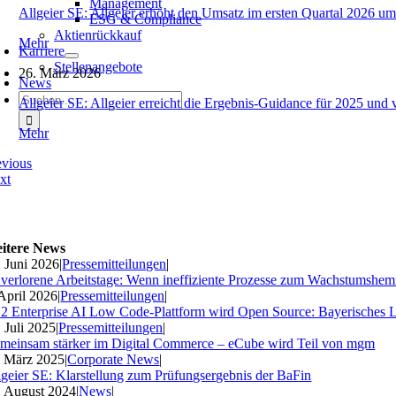
Management
Allgeier SE: Allgeier erhöht den Umsatz im ersten Quartal 2026 um
ESG & Compliance
Aktienrückkauf
Mehr
Karriere
Stellenangebote
26. März 2026
News
Suche
Allgeier SE: Allgeier erreicht die Ergebnis-Guidance für 2025 und 
nach:
Mehr
evious
xt
itere News
. Juni 2026
|
Pressemitteilungen
|
 verlorene Arbeitstage: Wenn ineffiziente Prozesse zum Wachstumshe
 April 2026
|
Pressemitteilungen
|
2 Enterprise AI Low Code-Plattform wird Open Source: Bayerisches 
. Juli 2025
|
Pressemitteilungen
|
meinsam stärker im Digital Commerce – eCube wird Teil von mgm
. März 2025
|
Corporate News
|
lgeier SE: Klarstellung zum Prüfungsergebnis der BaFin
. August 2024
|
News
|