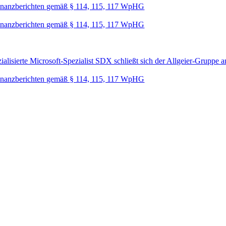
nanzberichten gemäß § 114, 115, 117 WpHG
nanzberichten gemäß § 114, 115, 117 WpHG
lisierte Microsoft-Spezialist SDX schließt sich der Allgeier-Gruppe a
nanzberichten gemäß § 114, 115, 117 WpHG