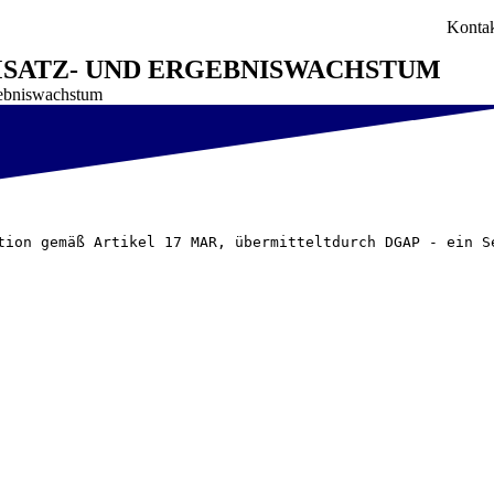
Konta
UMSATZ- UND ERGEBNISWACHSTUM
rgebniswachstum
tion gemäß Artikel 17 MAR, übermitteltdurch DGAP - ein S