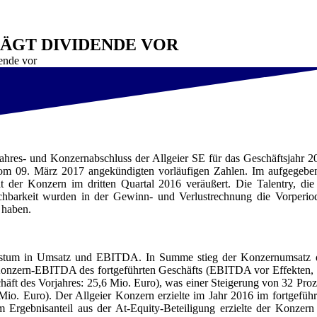
LÄGT DIVIDENDE VOR
dende vor
ahres- und Konzernabschluss der Allgeier SE für das Geschäftsjahr 2
ng vom 09. März 2017 angekündigten vorläufigen Zahlen. Im aufgegebe
r Konzern im dritten Quartal 2016 veräußert. Die Talentry, die
ichbarkeit wurden in der Gewinn- und Verlustrechnung die Vorperio
 haben.
achstum in Umsatz und EBITDA. In Summe stieg der Konzernumsatz 
 Konzern-EBITDA des fortgeführten Geschäfts (EBITDA vor Effekten, 
chäft des Vorjahres: 25,6 Mio. Euro), was einer Steigerung von 32 Proz
Mio. Euro). Der Allgeier Konzern erzielte im Jahr 2016 im fortgeführ
Ergebnisanteil aus der At-Equity-Beteiligung erzielte der Konzern