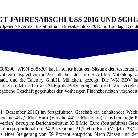
IGT JAHRESABSCHLUSS 2016 UND SCH
llgeier SE: Aufsichtsrat billigt Jahresabschluss 2016 und schlägt Divi
86300, WKN 508630) hat in seiner heutigen Sitzung den testierten J
nzernzahlen entsprechen im Wesentlichen den in der Ad hoc-Mitteilu
t, und die Talentry GmbH, München, gezeigt: Die WK EDV hat de
urde im Jahr 2016 als At-Equity-Beteiligung bilanziert. Zur Vergle
fgegebene Geschäft gegenüber den vorherigen Finanzberichten verändert
S
 31. Dezember 2016) im fortgeführten Geschäft ein anhaltendes W
zent auf 497,5 Mio. Euro (Vorjahr: 445,7 Mio. Euro). Das bereinigte
rt werden) betrug im Berichtszeitraum 33,8 Mio. Euro (fortgeführtes Ges
e überproportional um 34 Prozent auf 31,5 Mio. Euro (Vorjahr: 23,5 
 einer Steigerung von 59 Prozent entspricht. Nach Zinsen und dem 