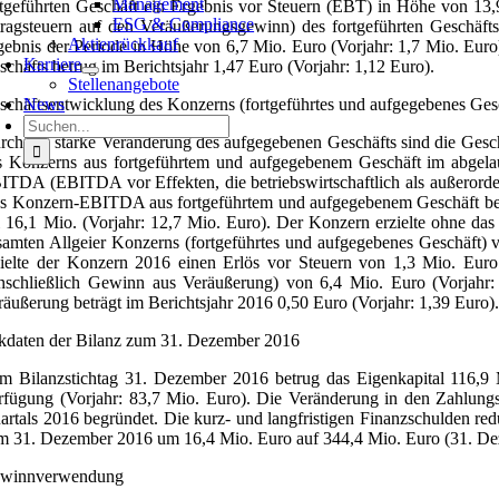
Management
rtgeführten Geschäft ein Ergebnis vor Steuern (EBT) in Höhe von 13,
ESG & Compliance
tragsteuern auf den Veräußerungsgewinn) des fortgeführten Geschäfts
Aktienrückkauf
gebnis der Periode in Höhe von 6,7 Mio. Euro (Vorjahr: 1,7 Mio. Euro)
Karriere
schäfts betrug im Berichtsjahr 1,47 Euro (Vorjahr: 1,12 Euro).
Stellenangebote
schäftsentwicklung des Konzerns (fortgeführtes und aufgegebenes Ges
News
Suche
rch die starke Veränderung des aufgegebenen Geschäfts sind die Gesc
nach:
s Konzerns aus fortgeführtem und aufgegebenem Geschäft im abgelau
ITDA (EBITDA vor Effekten, die betriebswirtschaftlich als außerorden
s Konzern-EBITDA aus fortgeführtem und aufgegebenem Geschäft belie
i 16,1 Mio. (Vorjahr: 12,7 Mio. Euro). Der Konzern erzielte ohne da
samten Allgeier Konzerns (fortgeführtes und aufgegebenes Geschäft) 
zielte der Konzern 2016 einen Erlös vor Steuern von 1,3 Mio. Euro
inschließlich Gewinn aus Veräußerung) von 6,4 Mio. Euro (Vorjahr:
räußerung beträgt im Berichtsjahr 2016 0,50 Euro (Vorjahr: 1,39 Euro)
kdaten der Bilanz zum 31. Dezember 2016
m Bilanzstichtag 31. Dezember 2016 betrug das Eigenkapital 116,9 
rfügung (Vorjahr: 83,7 Mio. Euro). Die Veränderung in den Zahlungsm
artals 2016 begründet. Die kurz- und langfristigen Finanzschulden red
m 31. Dezember 2016 um 16,4 Mio. Euro auf 344,4 Mio. Euro (31. De
winnverwendung