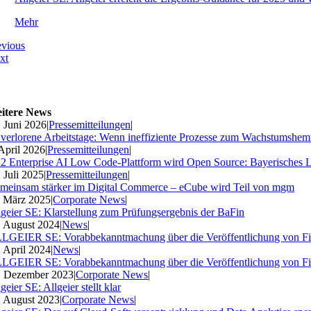
Mehr
evious
xt
itere News
. Juni 2026
|
Pressemitteilungen
|
 verlorene Arbeitstage: Wenn ineffiziente Prozesse zum Wachstumshe
 April 2026
|
Pressemitteilungen
|
2 Enterprise AI Low Code-Plattform wird Open Source: Bayerisches 
. Juli 2025
|
Pressemitteilungen
|
meinsam stärker im Digital Commerce – eCube wird Teil von mgm
. März 2025
|
Corporate News
|
lgeier SE: Klarstellung zum Prüfungsergebnis der BaFin
. August 2024
|
News
|
LGEIER SE: Vorabbekanntmachung über die Veröffentlichung von Fi
. April 2024
|
News
|
LGEIER SE: Vorabbekanntmachung über die Veröffentlichung von Fi
. Dezember 2023
|
Corporate News
|
geier SE: Allgeier stellt klar
. August 2023
|
Corporate News
|