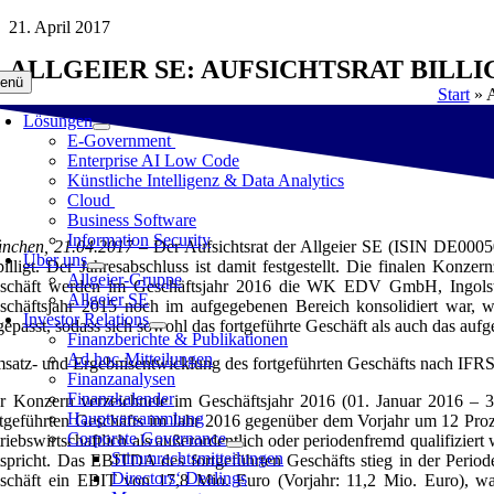
Zum
21. April 2017
Inhalt
ALLGEIER SE: AUFSICHTSRAT BILL
springen
enü
Start
»
A
Lösungen
E-Government
Enterprise AI Low Code
Künstliche Intelligenz & Data Analytics
Cloud
Business Software
Information Security
nchen, 21.04.2017 –
Der Aufsichtsrat der Allgeier SE (ISIN DE00050
Über uns
billigt. Der Jahresabschluss ist damit festgestellt. Die finalen Ko
Allgeier-Gruppe
schäft werden im Geschäftsjahr 2016 die WK EDV GmbH, Ingolstad
Allgeier SE
schäftsjahr 2015 noch im aufgegebenen Bereich konsolidiert war, w
Investor Relations
gepasst, sodass sich sowohl das fortgeführte Geschäft als auch das au
Finanzberichte & Publikationen
Ad hoc-Mitteilungen
satz- und Ergebnisentwicklung des fortgeführten Geschäfts nach IFR
Finanzanalysen
Finanzkalender
r Konzern verzeichnete im Geschäftsjahr 2016 (01. Januar 2016 –
Hauptversammlung
rtgeführten Geschäfts im Jahr 2016 gegenüber dem Vorjahr um 12 Pro
Corporate Governance
triebswirtschaftlich als außerordentlich oder periodenfremd qualifizie
Stimmrechtsmitteilungen
tspricht. Das EBITDA des fortgeführten Geschäfts stieg in der Period
Directors‘ Dealings
schäft ein EBIT von 17,8 Mio. Euro (Vorjahr: 11,2 Mio. Euro), was