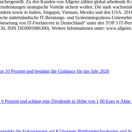
ichergestellt. Zu den Kunden von Allgeier zählen global arbeitende Ko
dienstleistungen strategische Vorteile sichern wollen. Die stark wachs
dern sowie in Indien, Singapur, Vietnam, Mexiko und den USA. 2016 e
che mittelständische IT-Beratungs- und Systemintegrations-Unternehme
euerung von IT-Freelancern in Deutschland“ unter den TOP 3 IT-Person
630, ISIN DE0005086300). Weitere Informationen unter: www.allgeier
um 10 Prozent und bestätigt die Guidance für das Jahr 2026
 9 Prozent und schlägt eine Dividende in Höhe von 1,00 Euro je Aktie
verstärkt die Fokussierung auf KI‑basierte Plattformtechnologien und 