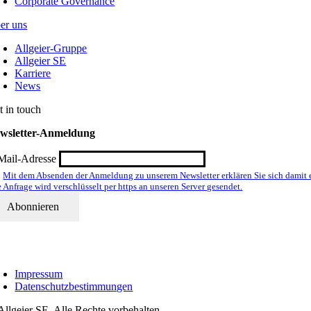
Corporate Governance
er uns
Allgeier-Gruppe
Allgeier SE
Karriere
News
t in touch
wsletter-Anmeldung
Mail-Adresse
Mit dem Absenden der Anmeldung zu unserem Newsletter erklären Sie sich damit 
e Anfrage wird verschlüsselt per https an unseren Server gesendet.
Impressum
Datenschutzbestimmungen
Allgeier SE. Alle Rechte vorbehalten.