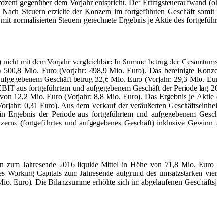
rozent gegenüber dem Vorjahr entspricht. Der Ertragsteueraufwand (o
 Nach Steuern erzielte der Konzern im fortgeführten Geschäft somit 
it normalisierten Steuern gerechnete Ergebnis je Aktie des fortgeführ
) nicht mit dem Vorjahr vergleichbar: In Summe betrug der Gesamtums
 500,8 Mio. Euro (Vorjahr: 498,9 Mio. Euro). Das bereinigte Konze
 aufgegebenem Geschäft betrug 32,6 Mio. Euro (Vorjahr: 29,3 Mio. Eur
EBIT aus fortgeführtem und aufgegebenem Geschäft der Periode lag 2
von 12,2 Mio. Euro (Vorjahr: 8,8 Mio. Euro). Das Ergebnis je Aktie 
orjahr: 0,31 Euro). Aus dem Verkauf der veräußerten Geschäftseinhei
ein Ergebnis der Periode aus fortgeführtem und aufgegebenem Gesch
zerns (fortgeführtes und aufgegebenes Geschäft) inklusive Gewinn 
en zum Jahresende 2016 liquide Mittel in Höhe von 71,8 Mio. Euro 
des Working Capitals zum Jahresende aufgrund des umsatzstarken vier
7 Mio. Euro). Die Bilanzsumme erhöhte sich im abgelaufenen Geschäftsj