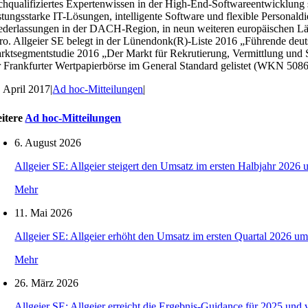
chqualifiziertes Expertenwissen in der High-End-Softwareentwicklung s
istungsstarke IT-Lösungen, intelligente Software und flexible Personal
ederlassungen in der DACH-Region, in neun weiteren europäischen Län
ro. Allgeier SE belegt in der Lünendonk(R)-Liste 2016 „Führende deuts
rktsegmentstudie 2016 „Der Markt für Rekrutierung, Vermittlung und St
r Frankfurter Wertpapierbörse im General Standard gelistet (WKN 508
. April 2017
|
Ad hoc-Mitteilungen
|
itere
Ad hoc-Mitteilungen
6. August 2026
Allgeier SE: Allgeier steigert den Umsatz im ersten Halbjahr 2026 
Mehr
11. Mai 2026
Allgeier SE: Allgeier erhöht den Umsatz im ersten Quartal 2026 um
Mehr
26. März 2026
Allgeier SE: Allgeier erreicht die Ergebnis-Guidance für 2025 und 