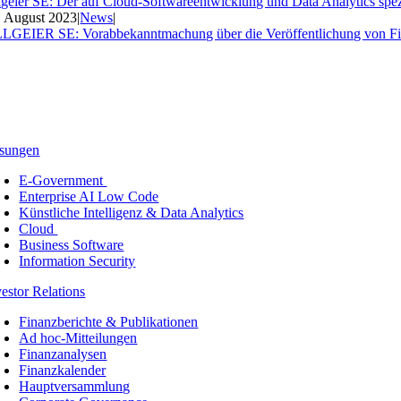
lgeier SE: Der auf Cloud-Softwareentwicklung und Data Analytics spezia
. August 2023
|
News
|
LGEIER SE: Vorabbekanntmachung über die Veröffentlichung von Fi
sungen
E-Government
Enterprise AI Low Code
Künstliche Intelligenz & Data Analytics
Cloud
Business Software
Information Security
vestor Relations
Finanzberichte & Publikationen
Ad hoc-Mitteilungen
Finanzanalysen
Finanzkalender
Hauptversammlung