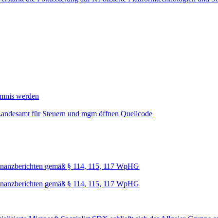
mmnis werden
Landesamt für Steuern und mgm öffnen Quellcode
nanzberichten gemäß § 114, 115, 117 WpHG
nanzberichten gemäß § 114, 115, 117 WpHG