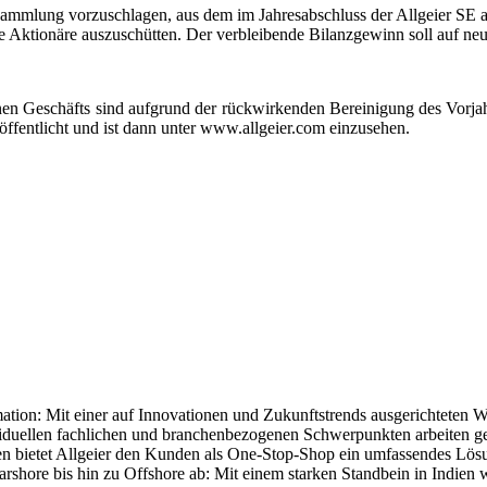
versammlung vorzuschlagen, aus dem im Jahresabschluss der Allgeier 
e Aktionäre auszuschütten. Der verbleibende Bilanzgewinn soll auf n
nen Geschäfts sind aufgrund der rückwirkenden Bereinigung des Vorjahr
öffentlicht und ist dann unter www.allgeier.com einzusehen.
rmation: Mit einer auf Innovationen und Zukunftstrends ausgerichteten
ndividuellen fachlichen und branchenbezogenen Schwerpunkten arbeiten
ten bietet Allgeier den Kunden als One-Stop-Shop ein umfassendes Lösun
shore bis hin zu Offshore ab: Mit einem starken Standbein in Indien we