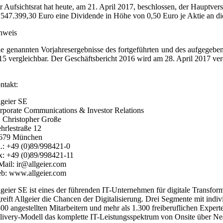
r Aufsichtsrat hat heute, am 21. April 2017, beschlossen, der Haupt
.547.399,30 Euro eine Dividende in Höhe von 0,50 Euro je Aktie an di
nweis
le genannten Vorjahresergebnisse des fortgeführten und des aufgegebe
15 vergleichbar. Der Geschäftsbericht 2016 wird am 28. April 2017 ver
ntakt:
lgeier SE
rporate Communications & Investor Relations
. Christopher Große
hrlestraße 12
679 München
l.: +49 (0)89/998421-0
x: +49 (0)89/998421-11
Mail: ir@allgeier.com
b: www.allgeier.com
lgeier SE ist eines der führenden IT-Unternehmen für digitale Transfo
greift Allgeier die Chancen der Digitalisierung. Drei Segmente mit i
300 angestellten Mitarbeitern und mehr als 1.300 freiberuflichen Exper
livery-Modell das komplette IT-Leistungsspektrum von Onsite über Near