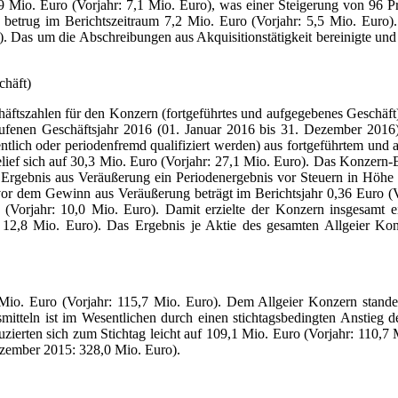
9 Mio. Euro (Vorjahr: 7,1 Mio. Euro), was einer Steigerung von 96 P
 betrug im Berichtszeitraum 7,2 Mio. Euro (Vorjahr: 5,5 Mio. Euro).
. Das um die Abschreibungen aus Akquisitionstätigkeit bereinigte und m
chäft)
häftszahlen für den Konzern (fortgeführtes und aufgegebenes Geschäft
fenen Geschäftsjahr 2016 (01. Januar 2016 bis 31. Dezember 2016)
tlich oder periodenfremd qualifiziert werden) aus fortgeführtem und
f sich auf 30,3 Mio. Euro (Vorjahr: 27,1 Mio. Euro). Das Konzern-
s Ergebnis aus Veräußerung ein Periodenergebnis vor Steuern in Höhe 
vor dem Gewinn aus Veräußerung beträgt im Berichtsjahr 0,36 Euro (V
 (Vorjahr: 10,0 Mio. Euro). Damit erzielte der Konzern insgesamt 
 12,8 Mio. Euro). Das Ergebnis je Aktie des gesamten Allgeier Kon
.
Mio. Euro (Vorjahr: 115,7 Mio. Euro). Dem Allgeier Konzern stand
itteln ist im Wesentlichen durch einen stichtagsbedingten Anstieg 
uzierten sich zum Stichtag leicht auf 109,1 Mio. Euro (Vorjahr: 110,
zember 2015: 328,0 Mio. Euro).