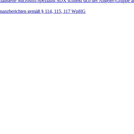
lisierte Microsoft-Spezialist SDX schließt sich der Allgeier-Gruppe a
nanzberichten gemäß § 114, 115, 117 WpHG