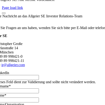
Page load link
re Nachricht an das Allgeier SE Investor Relations-Team
 Sie Fragen an uns haben, wenden Sie sich bitte per E-Mail oder telef
er SE
ristopher Große
lasstraße 14
 München
+49 89 998421-0
49 89 998421-11
:
ir@allgeier.com
nkedIn
eses Feld dient zur Validierung und sollte nicht verändert werden.
rname
*
ame
*
rma/Organisation