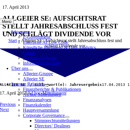
Zum
17. April 2013
Inhalt
ALLGEIER SE: AUFSICHTSRAT
springen
Menü
STELLT JAHRESABSCHLUSS FEST
Lösungen
UND SCHLÄGT DIVIDENDE VOR
E-Government
Start
»
Allgeier SE: Aufsichtsrat stellt Jahresabschluss fest und
Enterprise AI Low Code
schlägt Dividende vor
Künstliche Intelligenz & Data Analytics
Cloud
Business Software
Information Security
Über uns
Allgeier-Gruppe
Allgeier SE
Investor Relations
ALLGEIER SE  / Schlagwort(e): Jahresergebnis
17.04.2013 1
Finanzberichte & Publikationen
17. April 2013
|
Ad hoc-Mitteilungen
|
Ad hoc-Mitteilungen
Finanzanalysen
Previous
Finanzkalender
Next
Hauptversammlung
Corporate Governance
Stimmrechtsmitteilungen
Directors‘ Dealings