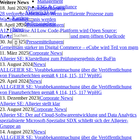
Management
Weitere News
ESG & Compliance
18. Juni 2026
|
Pressemitteilungen
|
Aktienrückkauf
28 verlorene Arbeitstage: Wenn ineffiziente Prozesse zum
Karriere
Wachstumshemmnis werden
Stellenangebote
8. April 2026
|
Pressemitteilungen
|
News
A12 Enterprise AI Low Code-Plattform wird Open Source:
Suche
Bayerisches Landesamt für Steuern und mgm öffnen Quellcode
nach:
30. Juli 2025
|
Pressemitteilungen
|
Gemeinsam stärker im Digital Commerce – eCube wird Teil von mgm
11. März 2025
|
Corporate News
|
Allgeier SE: Klarstellung zum Prüfungsergebnis der BaFin
13. August 2024
|
News
|
ALLGEIER SE: Vorabbekanntmachung über die Veröffentlichung
von Finanzberichten gemäß § 114, 115, 117 WpHG
29. April 2024
|
News
|
ALLGEIER SE: Vorabbekanntmachung über die Veröffentlichung
von Finanzberichten gemäß § 114, 115, 117 WpHG
13. Dezember 2023
|
Corporate News
|
Allgeier SE: Allgeier stellt klar
23. August 2023
|
Corporate News
|
Allgeier SE: Der auf Cloud-Softwareentwicklung und Data Analytics
spezialisierte Microsoft-Spezialist SDX schließt sich der Allgeier-
Gruppe an
14. August 2023
|
News
|
ALLGEIER SE: Vorabbekanntmachung über die Veröffentlichung