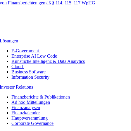
von Finanzberichten gemäß § 114, 115, 117 WpHG
Lösungen
E-Government
Enterprise AI Low Code
Künstliche Intelligenz & Data Analytics
Cloud
Business Software
Information Security
Investor Relations
Finanzberichte & Publikationen
Ad hoc-Mitteilungen
Finanzanalysen
Finanzkalender
Hauptversammlung
Corporate Governance