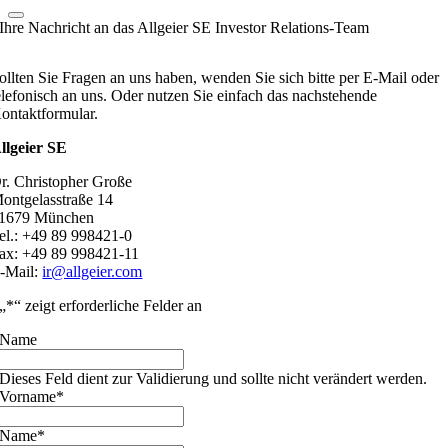
Ihre Nachricht an das Allgeier SE Investor Relations-Team
ollten Sie Fragen an uns haben, wenden Sie sich bitte per E-Mail oder
elefonisch an uns. Oder nutzen Sie einfach das nachstehende
ontaktformular.
llgeier SE
r. Christopher Große
ontgelasstraße 14
1679 München
el.: +49 89 998421-0
ax: +49 89 998421-11
-Mail:
ir@allgeier.com
„
*
“ zeigt erforderliche Felder an
Name
Dieses Feld dient zur Validierung und sollte nicht verändert werden.
Vorname
*
Name
*