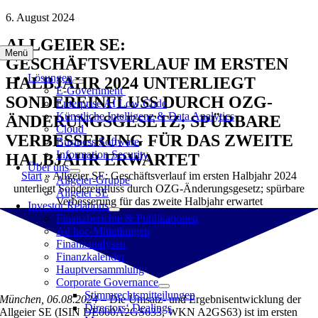
Zum
6. August 2024
Inhalt
ALLGEIER SE:
springen
Menü
GESCHÄFTSVERLAUF IM ERSTEN
Lösungen
HALBJAHR 2024 UNTERLIEGT
E-Government
SONDEREINFLUSS DURCH OZG-
Enterprise AI Low Code
Künstliche Intelligenz & Data Analytics
ÄNDERUNGSGESETZ; SPÜRBARE
Cloud
VERBESSERUNG FÜR DAS ZWEITE
Business Software
Information Security
HALBJAHR ERWARTET
Über uns
Start
»
Allgeier SE: Geschäftsverlauf im ersten Halbjahr 2024
Allgeier-Gruppe
unterliegt Sondereinfluss durch OZG-Änderungsgesetz; spürbare
Allgeier SE
Verbesserung für das zweite Halbjahr erwartet
Investor Relations
Finanzberichte & Publikationen
Ad hoc-Mitteilungen
Finanzanalysen
Finanzkalender
Hauptversammlung
Corporate Governance
Stimmrechtsmitteilungen
München, 06.08.2024
– Die Umsatz- und Ergebnisentwicklung der
Directors‘ Dealings
Allgeier SE (ISIN DE000A2GS633, WKN A2GS63) ist im ersten