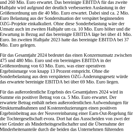
und 260 Mio. Euro erwartet. Das bereinigte EBITDA für das zweite
Halbjahr wird aufgrund der deutlich verbesserten Auslastung in der
Größenordnung um die 40 Mio. Euro erwartet. Dabei sind ca. 2 Mio.
Euro Belastung aus der Sondersituation der verspätet beginnenden
OZG-Projekte einkalkuliert. Ohne diese Sonderbelastung wäre der
Umsatz auch im zweiten Halbjahr um ca. 10 Mio. Euro höher und die
Erwartung in Bezug auf das bereinigte EBITDA läge bei über 41 Mio.
Euro. Im zweiten Halbjahr 2023 hatte das bereinigte EBITDA bei 37
Mio. Euro gelegen.
Für das Gesamtjahr 2024 bedeutet das einen Konzernumsatz zwischen
475 und 480 Mio. Euro und ein bereinigtes EBITDA in der
Größenordnung von 63 Mio. Euro, was einer operativen
Ergebnismarge von knapp 13 Prozent entspricht. Ohne die
Sonderbelastung aus dem verspäteten OZG-Änderungsgesetz würde
das erwartete bereinigte EBITDA bei über 69 Mio. Euro liegen.
Für das außerordentliche Ergebnis des Gesamtjahres 2024 wird in
Summe ein positiver Betrag von ca. 5 Mio. Euro erwartet. Der
erwartete Betrag enthält neben außerordentlichen Aufwendungen für
Strukturmaßnahmen und Kostenreduzierungen einen positiven
Ergebnisbeitrag aus der Neuvereinbarung einer Earn-Out-Regelung für
die Tochtergesellschaft evora. Dort hat das Ausscheiden von zwei der
vier Gründer als Minderheitsgesellschafter und die Übernahme der
Minderheitenanteile durch die beiden das Unternehmen führenden