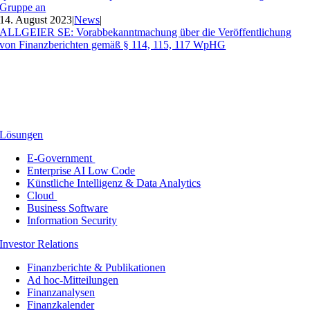
Gruppe an
14. August 2023
|
News
|
ALLGEIER SE: Vorabbekanntmachung über die Veröffentlichung
von Finanzberichten gemäß § 114, 115, 117 WpHG
Lösungen
E-Government
Enterprise AI Low Code
Künstliche Intelligenz & Data Analytics
Cloud
Business Software
Information Security
Investor Relations
Finanzberichte & Publikationen
Ad hoc-Mitteilungen
Finanzanalysen
Finanzkalender