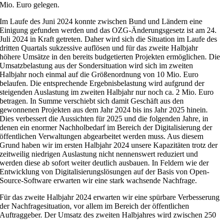
Mio. Euro gelegen.
Im Laufe des Juni 2024 konnte zwischen Bund und Ländern eine
Einigung gefunden werden und das OZG-Änderungsgesetz ist am 24.
Juli 2024 in Kraft getreten. Daher wird sich die Situation im Laufe des
dritten Quartals sukzessive auflösen und für das zweite Halbjahr
höhere Umsätze in den bereits budgetierten Projekten ermöglichen. Di
Umsatzbelastung aus der Sondersituation wird sich im zweiten
Halbjahr noch einmal auf die Größenordnung von 10 Mio. Euro
belaufen. Die entsprechende Ergebnisbelastung wird aufgrund der
steigenden Auslastung im zweiten Halbjahr nur noch ca. 2 Mio. Euro
betragen. In Summe verschiebt sich damit Geschäft aus den
gewonnenen Projekten aus dem Jahr 2024 bis ins Jahr 2025 hinein.
Dies verbessert die Aussichten für 2025 und die folgenden Jahre, in
denen ein enormer Nachholbedarf im Bereich der Digitalisierung der
öffentlichen Verwaltungen abgearbeitet werden muss. Aus diesem
Grund haben wir im ersten Halbjahr 2024 unsere Kapazitäten trotz der
zeitweilig niedrigen Auslastung nicht nennenswert reduziert und
werden diese ab sofort weiter deutlich ausbauen. In Feldern wie der
Entwicklung von Digitalisierungslösungen auf der Basis von Open-
Source-Software erwarten wir eine stark wachsende Nachfrage.
Für das zweite Halbjahr 2024 erwarten wir eine spürbare Verbesserung
der Nachfragesituation, vor allem im Bereich der öffentlichen
Auftraggeber. Der Umsatz des zweiten Halbjahres wird zwischen 250