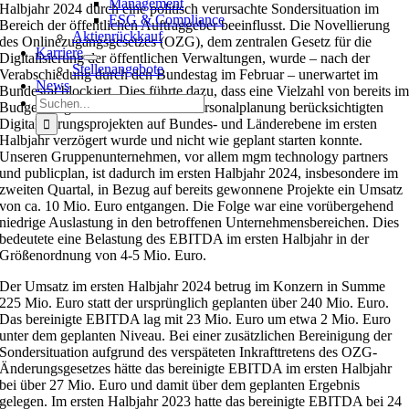
Management
Halbjahr 2024 durch eine politisch verursachte Sondersituation im
ESG & Compliance
Bereich der öffentlichen Auftraggeber beeinflusst. Die Novellierung
Aktienrückkauf
des Onlinezugangsgesetzes (OZG), dem zentralen Gesetz für die
Karriere
Digitalisierung der öffentlichen Verwaltungen, wurde – nach der
Stellenangebote
Verabschiedung durch den Bundestag im Februar – unerwartet im
News
Bundesrat blockiert. Dies führte dazu, dass eine Vielzahl von bereits i
Suche
Budget vorgesehenen und in der Personalplanung berücksichtigten
nach:
Digitalisierungsprojekten auf Bundes- und Länderebene im ersten
Halbjahr verzögert wurde und nicht wie geplant starten konnte.
Unseren Gruppenunternehmen, vor allem mgm technology partners
und publicplan, ist dadurch im ersten Halbjahr 2024, insbesondere im
zweiten Quartal, in Bezug auf bereits gewonnene Projekte ein Umsatz
von ca. 10 Mio. Euro entgangen. Die Folge war eine vorübergehend
niedrige Auslastung in den betroffenen Unternehmensbereichen. Dies
bedeutete eine Belastung des EBITDA im ersten Halbjahr in der
Größenordnung von 4-5 Mio. Euro.
Der Umsatz im ersten Halbjahr 2024 betrug im Konzern in Summe
225 Mio. Euro statt der ursprünglich geplanten über 240 Mio. Euro.
Das bereinigte EBITDA lag mit 23 Mio. Euro um etwa 2 Mio. Euro
unter dem geplanten Niveau. Bei einer zusätzlichen Bereinigung der
Sondersituation aufgrund des verspäteten Inkrafttretens des OZG-
Änderungsgesetzes hätte das bereinigte EBITDA im ersten Halbjahr
bei über 27 Mio. Euro und damit über dem geplanten Ergebnis
gelegen. Im ersten Halbjahr 2023 hatte das bereinigte EBITDA bei 24