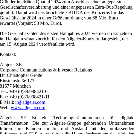
Gründer im dritten Quartal 2024 zum Abschluss einer angepassten
Gesellschaftervereinbarung und einer angepassten Earn-Out-Regelung
geführt. Damit wird das berichtete EBITDA des Konzerns für das
Geschäftsjahr 2024 in einer Größenordnung von 68 Mio. Euro
erwartet (Vorjahr: 58 Mio. Euro).
Die Geschäftszahlen des ersten Halbjahres 2024 werden im Einzelnen
im Halbjahresfinanzbericht für den Allgeier-Konzern dargestellt, der
am 15. August 2024 veröffentlicht wird.
Kontakt:
Allgeier SE
Corporate Communications & Investor Relations
Dr. Christopher Große
Einsteinstraße 172
81677 München
Tel.: +49 (0)89/998421-0
Fax: +49 (0)89/998421-11
E-Mail:
ir@allgeier.com
Web:
www.allgeier.com
Allgeier SE ist ein Technologie-Unternehmen für digital
Transformation. Die zur Allgeier-Gruppe gehörenden Unternehme
führen ihre Kunden im In- und Ausland mit den umfassende
Software- und IT-Services durch die Herausforderungen des digitale