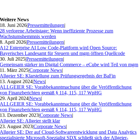
Weitere News
18. Juni 2026
|
Pressemitteilungen
|
28 verlorene Arbeitstage: Wenn ineffiziente Prozesse zum
Wachstumshemmnis werden
8. April 2026
|
Pressemitteilungen
|
A12 Enterprise AI Low Code-Plattform wird Open Source:
Bayerisches Landesamt für Steuern und mgm öffnen Quellcode
30. Juli 2025
|
Pressemitteilungen
|
Gemeinsam stärker im Digital Commerce – eCube wird Teil von mgm
11. März 2025
|
Corporate News
|
Allgeier SE: Klarstellung zum Prüfungsergebnis der BaFin
13. August 2024
|
News
|
ALLGEIER SE: Vorabbekanntmachung über die Veröffentlichung
von Finanzberichten gemäß § 114, 115, 117 WpHG
29. April 2024
|
News
|
ALLGEIER SE: Vorabbekanntmachung über die Veröffentlichung
von Finanzberichten gemäß § 114, 115, 117 WpHG
13. Dezember 2023
|
Corporate News
|
Allgeier SE: Allgeier stellt klar
23. August 2023
|
Corporate News
|
Allgeier SE: Der auf Cloud-Softwareentwicklung und Data Analytics
spezialisierte Microsoft-Spezialist SDX schließt sich der Allgeier-