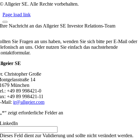
© Allgeier SE. Alle Rechte vorbehalten.
Page load link
Ihre Nachricht an das Allgeier SE Investor Relations-Team
ollten Sie Fragen an uns haben, wenden Sie sich bitte per E-Mail oder
elefonisch an uns. Oder nutzen Sie einfach das nachstehende
ontaktformular.
llgeier SE
r. Christopher Große
ontgelasstraße 14
1679 München
el.: +49 89 998421-0
ax: +49 89 998421-11
-Mail:
ir@allgeier.com
„
*
“ zeigt erforderliche Felder an
LinkedIn
Dieses Feld dient zur Validierung und sollte nicht verändert werden.