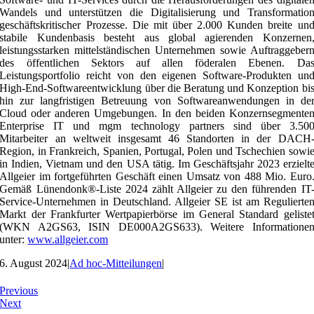
Wandels und unterstützen die Digitalisierung und Transformatio
geschäftskritischer Prozesse. Die mit über 2.000 Kunden breite un
stabile Kundenbasis besteht aus global agierenden Konzernen
leistungsstarken mittelständischen Unternehmen sowie Auftraggeber
des öffentlichen Sektors auf allen föderalen Ebenen. Da
Leistungsportfolio reicht von den eigenen Software-Produkten un
High-End-Softwareentwicklung über die Beratung und Konzeption bi
hin zur langfristigen Betreuung von Softwareanwendungen in de
Cloud oder anderen Umgebungen. In den beiden Konzernsegmente
Enterprise IT und mgm technology partners sind über 3.50
Mitarbeiter an weltweit insgesamt 46 Standorten in der DACH
Region, in Frankreich, Spanien, Portugal, Polen und Tschechien sowi
in Indien, Vietnam und den USA tätig. Im Geschäftsjahr 2023 erzielt
Allgeier im fortgeführten Geschäft einen Umsatz von 488 Mio. Euro
Gemäß Lünendonk®-Liste 2024 zählt Allgeier zu den führenden IT
Service-Unternehmen in Deutschland. Allgeier SE ist am Regulierte
Markt der Frankfurter Wertpapierbörse im General Standard geliste
(WKN A2GS63, ISIN DE000A2GS633). Weitere Informatione
unter:
www.allgeier.com
6. August 2024
|
Ad hoc-Mitteilungen
|
Previous
Next