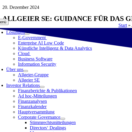
Zum
20. Dezember 2024
Inhalt
ALLGEIER SE: GUIDANCE FÜR DAS 
springen
enü
Start
»
Lösungen
E-Government
Enterprise AI Low Code
Künstliche Intelligenz & Data Analytics
Cloud
Business Software
Information Security
Über uns
Allgeier-Gruppe
Allgeier SE
Investor Relations
Finanzberichte & Publikationen
Ad hoc-Mitteilungen
Finanzanalysen
Finanzkalender
Hauptversammlung
Corporate Governance
Stimmrechtsmitteilungen
Directors‘ Dealings