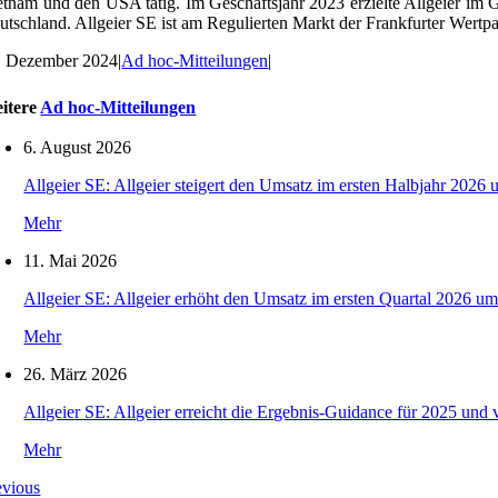
etnam und den USA tätig. Im Geschäftsjahr 2023 erzielte Allgeier i
utschland. Allgeier SE ist am Regulierten Markt der Frankfurter We
. Dezember 2024
|
Ad hoc-Mitteilungen
|
itere
Ad hoc-Mitteilungen
6. August 2026
Allgeier SE: Allgeier steigert den Umsatz im ersten Halbjahr 2026 
Mehr
11. Mai 2026
Allgeier SE: Allgeier erhöht den Umsatz im ersten Quartal 2026 um
Mehr
26. März 2026
Allgeier SE: Allgeier erreicht die Ergebnis-Guidance für 2025 und 
Mehr
evious