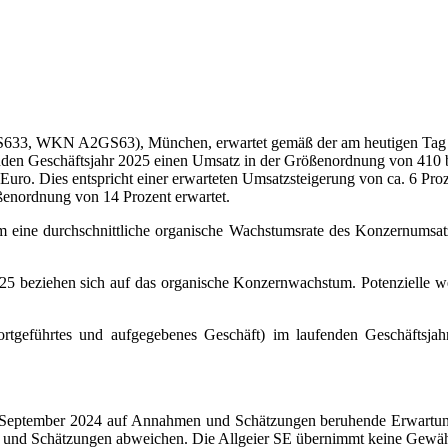
S633, WKN A2GS63), München, erwartet gemäß der am heutigen Tag 
enden Geschäftsjahr 2025 einen Umsatz in der Größenordnung von 410 
Euro. Dies entspricht einer erwarteten Umsatzsteigerung von ca. 6 Pr
ßenordnung von 14 Prozent erwartet.
aum eine durchschnittliche organische Wachstumsrate des Konzernumsa
25 beziehen sich auf das organische Konzernwachstum. Potenzielle w
ortgeführtes und aufgegebenes Geschäft) im laufenden Geschäftsja
 September 2024 auf Annahmen und Schätzungen beruhende Erwartungen
 und Schätzungen abweichen. Die Allgeier SE übernimmt keine Gewähr