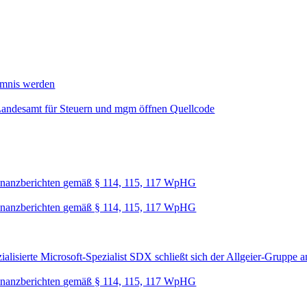
mmnis werden
Landesamt für Steuern und mgm öffnen Quellcode
nanzberichten gemäß § 114, 115, 117 WpHG
nanzberichten gemäß § 114, 115, 117 WpHG
lisierte Microsoft-Spezialist SDX schließt sich der Allgeier-Gruppe a
nanzberichten gemäß § 114, 115, 117 WpHG