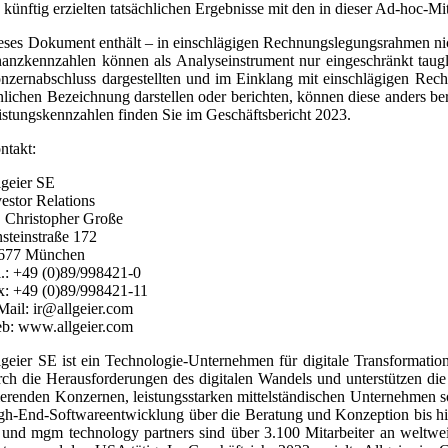
e künftig erzielten tatsächlichen Ergebnisse mit den in dieser Ad-ho
eses Dokument enthält – in einschlägigen Rechnungslegungsrahmen nic
nanzkennzahlen können als Analyseinstrument nur eingeschränkt tauglic
nzernabschluss dargestellten und im Einklang mit einschlägigen Rec
nlichen Bezeichnung darstellen oder berichten, können diese anders be
istungskennzahlen finden Sie im Geschäftsbericht 2023.
ntakt:
lgeier SE
vestor Relations
. Christopher Große
nsteinstraße 172
677 München
l.: +49 (0)89/998421-0
x: +49 (0)89/998421-11
Mail: ir@allgeier.com
b: www.allgeier.com
lgeier SE ist ein Technologie-Unternehmen für digitale Transformat
rch die Herausforderungen des digitalen Wandels und unterstützen die 
ierenden Konzernen, leistungsstarken mittelständischen Unternehmen s
gh-End-Softwareentwicklung über die Beratung und Konzeption bis h
 und mgm technology partners sind über 3.100 Mitarbeiter an weltwe