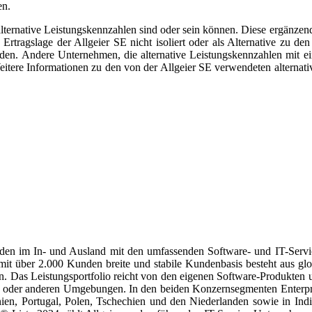
en.
ternative Leistungskennzahlen sind oder sein können. Diese ergänzen
rtragslage der Allgeier SE nicht isoliert oder als Alternative zu den
en. Andere Unternehmen, die alternative Leistungskennzahlen mit ei
eitere Informationen zu den von der Allgeier SE verwendeten alternati
nden im In- und Ausland mit den umfassenden Software- und IT-Servi
 mit über 2.000 Kunden breite und stabile Kundenbasis besteht aus glo
n. Das Leistungsportfolio reicht von den eigenen Software-Produkten 
d oder anderen Umgebungen. In den beiden Konzernsegmenten Enterpr
en, Portugal, Polen, Tschechien und den Niederlanden sowie in Indi