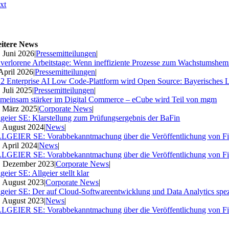
xt
itere News
. Juni 2026
|
Pressemitteilungen
|
 verlorene Arbeitstage: Wenn ineffiziente Prozesse zum Wachstumshe
 April 2026
|
Pressemitteilungen
|
2 Enterprise AI Low Code-Plattform wird Open Source: Bayerisches 
. Juli 2025
|
Pressemitteilungen
|
meinsam stärker im Digital Commerce – eCube wird Teil von mgm
. März 2025
|
Corporate News
|
lgeier SE: Klarstellung zum Prüfungsergebnis der BaFin
. August 2024
|
News
|
LGEIER SE: Vorabbekanntmachung über die Veröffentlichung von Fi
. April 2024
|
News
|
LGEIER SE: Vorabbekanntmachung über die Veröffentlichung von Fi
. Dezember 2023
|
Corporate News
|
geier SE: Allgeier stellt klar
. August 2023
|
Corporate News
|
lgeier SE: Der auf Cloud-Softwareentwicklung und Data Analytics spezia
. August 2023
|
News
|
LGEIER SE: Vorabbekanntmachung über die Veröffentlichung von Fi