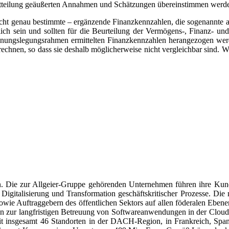
c-Mitteilung geäußerten Annahmen und Schätzungen übereinstimmen werd
ht genau bestimmte – ergänzende Finanzkennzahlen, die sogenannte al
h sein und sollten für die Beurteilung der Vermögens-, Finanz- und E
hnungslegungsrahmen ermittelten Finanzkennzahlen herangezogen werd
rechnen, so dass sie deshalb möglicherweise nicht vergleichbar sind. W
ion. Die zur Allgeier-Gruppe gehörenden Unternehmen führen ihre Ku
Digitalisierung und Transformation geschäftskritischer Prozesse. Die
owie Auftraggebern des öffentlichen Sektors auf allen föderalen Ebene
in zur langfristigen Betreuung von Softwareanwendungen in der Clou
it insgesamt 46 Standorten in der DACH-Region, in Frankreich, Spani