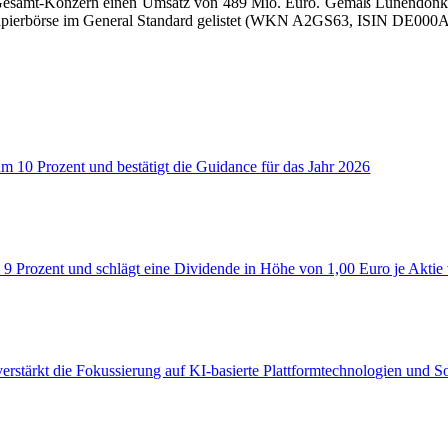
m Gesamt-Konzern einen Umsatz von 489 Mio. Euro. Gemäß Lünendonk®
rtpapierbörse im General Standard gelistet (WKN A2GS63, ISIN DE000
um 10 Prozent und bestätigt die Guidance für das Jahr 2026
 9 Prozent und schlägt eine Dividende in Höhe von 1,00 Euro je Aktie
verstärkt die Fokussierung auf KI‑basierte Plattformtechnologien und 