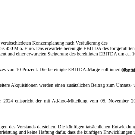
verabschiedeten Konzernplanung nach Veräußerung des
bis 450 Mio. Euro. Das erwartete bereinigte EBITDA des fortgeführten
ozent und einer erwarteten Steigerung des bereinigten EBITDA um ca. 1
tzes von 10 Prozent. Die bereinigte EBITDA-Marge soll innerhalb die
Konta
eitere Akquisitionen werden einen zusätzlichen Beitrag zum Umsatz- 
hr 2024 entspricht der mit Ad-hoc-Mitteilung vom 05. November 2
 des Vorstands darstellen. Die künftigen tatsächlichen Entwicklun
leistung und keine Haftung dafür, dass die künftigen Entwicklungen 