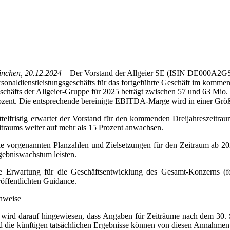
nchen, 20.12.2024
– Der Vorstand der Allgeier SE (ISIN DE000A2G
rsonaldienstleistungsgeschäfts für das fortgeführte Geschäft im komm
schäfts der Allgeier-Gruppe für 2025 beträgt zwischen 57 und 63 Mio. 
ozent. Die entsprechende bereinigte EBITDA-Marge wird in einer Grö
ttelfristig erwartet der Vorstand für den kommenden Dreijahreszeitr
itraums weiter auf mehr als 15 Prozent anwachsen.
le vorgenannten Planzahlen und Zielsetzungen für den Zeitraum ab 20
gebniswachstum leisten.
e Erwartung für die Geschäftsentwicklung des Gesamt-Konzerns (f
röffentlichten Guidance.
nweise
 wird darauf hingewiesen, dass Angaben für Zeiträume nach dem 30.
d die künftigen tatsächlichen Ergebnisse können von diesen Annahmen