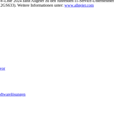
-Liste 2024 zählt Allgeier zu den führenden IT-Service-Unternehmen
A2GS633). Weitere Informationen unter:
www.allgeier.com
 vor
Softwarelösungen