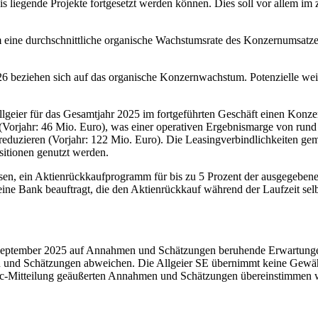
is liegende Projekte fortgesetzt werden können. Dies soll vor allem im
um eine durchschnittliche organische Wachstumsrate des Konzernumsatz
26 beziehen sich auf das organische Konzernwachstum. Potenzielle wei
lgeier für das Gesamtjahr 2025 im fortgeführten Geschäft einen Konz
Vorjahr: 46 Mio. Euro), was einer operativen Ergebnismarge von rund 
reduzieren (Vorjahr: 122 Mio. Euro). Die Leasingverbindlichkeiten ge
isitionen genutzt werden.
ssen, ein Aktienrückkaufprogramm für bis zu 5 Prozent der ausgegebene
 eine Bank beauftragt, die den Aktienrückkauf während der Laufzeit se
September 2025 auf Annahmen und Schätzungen beruhende Erwartungen 
n und Schätzungen abweichen. Die Allgeier SE übernimmt keine Gewähr
d-hoc-Mitteilung geäußerten Annahmen und Schätzungen übereinstimmen