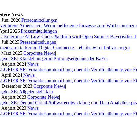
itere News
. Juni 2026
|
Pressemitteilungen
|
 verlorene Arbeitstage: Wenn ineffiziente Prozesse zum Wachstumshe
 April 2026
|
Pressemitteilungen
|
2 Enterprise AI Low Code-Plattform wird Open Source: Bayerisches 
. Juli 2025
|
Pressemitteilungen
|
meinsam stärker im Digital Commerce – eCube wird Teil von mgm
. März 2025
|
Corporate News
|
lgeier SE: Klarstellung zum Prüfungsergebnis der BaFin
. August 2024
|
News
|
LGEIER SE: Vorabbekanntmachung über die Veröffentlichung von Fi
. April 2024
|
News
|
LGEIER SE: Vorabbekanntmachung über die Veröffentlichung von Fi
. Dezember 2023
|
Corporate News
|
geier SE: Allgeier stellt klar
. August 2023
|
Corporate News
|
lgeier SE: Der auf Cloud-Softwareentwicklung und Data Analytics spezia
. August 2023
|
News
|
LGEIER SE: Vorabbekanntmachung über die Veröffentlichung von Fi