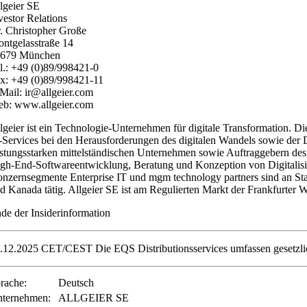
lgeier SE
vestor Relations
. Christopher Große
ntgelasstraße 14
1679 München
l.: +49 (0)89/998421-0
x: +49 (0)89/998421-11
Mail: ir@allgeier.com
b: www.allgeier.com
lgeier ist ein Technologie-Unternehmen für digitale Transformation. 
-Services bei den Herausforderungen des digitalen Wandels sowie der D
istungsstarken mittelständischen Unternehmen sowie Auftraggebern des 
gh-End-Softwareentwicklung, Beratung und Konzeption von Digitalisi
nzernsegmente Enterprise IT und mgm technology partners sind an St
d Kanada tätig. Allgeier SE ist am Regulierten Markt der Frankfurt
de der Insiderinformation
.12.2025 CET/CEST Die EQS Distributionsservices umfassen gesetzlic
rache:
Deutsch
ternehmen:
ALLGEIER SE