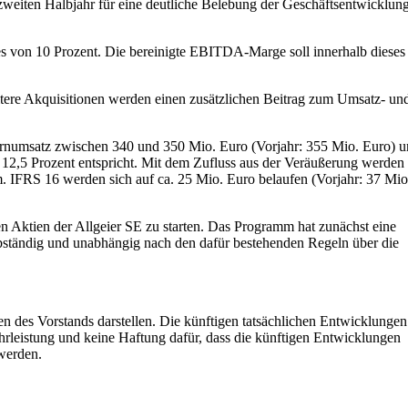
 zweiten Halbjahr für eine deutliche Belebung der Geschäftsentwicklun
es von 10 Prozent. Die bereinigte EBITDA-Marge soll innerhalb dieses
tere Akquisitionen werden einen zusätzlichen Beitrag zum Umsatz- un
ernumsatz zwischen 340 und 350 Mio. Euro (Vorjahr: 355 Mio. Euro) 
12,5 Prozent entspricht. Mit dem Zufluss aus der Veräußerung werden
m. IFRS 16 werden sich auf ca. 25 Mio. Euro belaufen (Vorjahr: 37 Mio
n Aktien der Allgeier SE zu starten. Das Programm hat zunächst eine
lbständig und unabhängig nach den dafür bestehenden Regeln über die
des Vorstands darstellen. Die künftigen tatsächlichen Entwicklungen
leistung und keine Haftung dafür, dass die künftigen Entwicklungen
 werden.