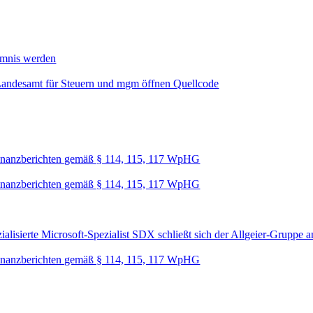
mmnis werden
Landesamt für Steuern und mgm öffnen Quellcode
nanzberichten gemäß § 114, 115, 117 WpHG
nanzberichten gemäß § 114, 115, 117 WpHG
lisierte Microsoft-Spezialist SDX schließt sich der Allgeier-Gruppe a
nanzberichten gemäß § 114, 115, 117 WpHG