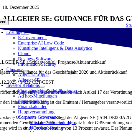
Zum
18. Dezember 2025
Inhalt
ALLGEIER SE: GUIDANCE FÜR DAS 
springen
enü
Sta
Lösungen
E-Government
Enterprise AI Low Code
Künstliche Intelligenz & Data Analytics
Cloud
Business Software
LGEIER SE / Schlagwort(e): Prognose/Aktienrückkauf
Information Security
Über uns
lgeier SE: Guidance für das Geschäftsjahr 2026 und Aktienrückkauf
Allgeier-Gruppe
Allgeier SE
.12.2025 / 14:32 CET/CEST
Investor Relations
Finanzberichte & Publikationen
röffentlichung einer Insiderinformation nach Artikel 17 der Verordnun
Ad hoc-Mitteilungen
Finanzanalysen
r den Inhalt der Mitteilung ist der Emittent / Herausgeber verantwortlic
Finanzkalender
Hauptversammlung
Corporate Governance
nchen, 18.12.2025
– Der Vorstand der Allgeier SE (ISIN DE000A2GS
Stimmrechtsmitteilungen
mmenden Geschäftsjahr 2026 einen Umsatz in der Größenordnung von 
Directors‘ Dealings
rge wird in einer Größenordnung von 13 Prozent erwartet. Der Planung f