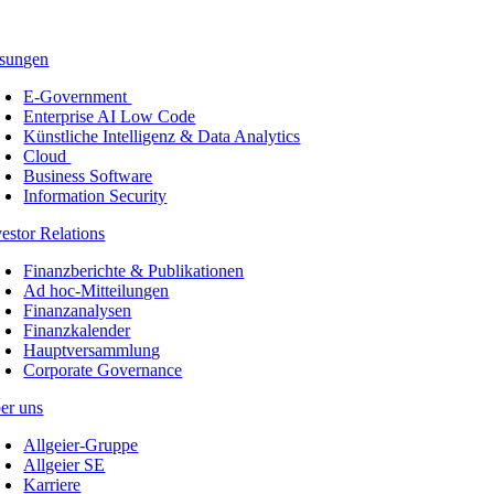
sungen
E-Government
Enterprise AI Low Code
Künstliche Intelligenz & Data Analytics
Cloud
Business Software
Information Security
vestor Relations
Finanzberichte & Publikationen
Ad hoc-Mitteilungen
Finanzanalysen
Finanzkalender
Hauptversammlung
Corporate Governance
er uns
Allgeier-Gruppe
Allgeier SE
Karriere