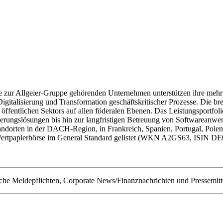
Die zur Allgeier-Gruppe gehörenden Unternehmen unterstützen ihre me
igitalisierung und Transformation geschäftskritischer Prozesse. Die br
öffentlichen Sektors auf allen föderalen Ebenen. Das Leistungsportfo
erungslösungen bis hin zur langfristigen Betreuung von Softwareanw
andorten in der DACH-Region, in Frankreich, Spanien, Portugal, Pole
er Wertpapierbörse im General Standard gelistet (WKN A2GS63, ISIN 
he Meldepflichten, Corporate News/Finanznachrichten und Pressemitt