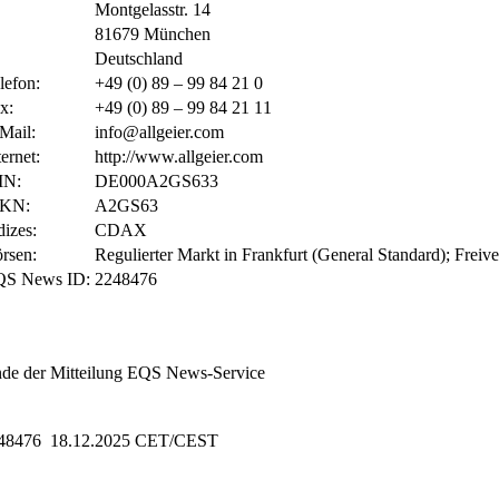
Montgelasstr. 14
81679 München
Deutschland
lefon:
+49 (0) 89 – 99 84 21 0
x:
+49 (0) 89 – 99 84 21 11
Mail:
info@allgeier.com
ternet:
http://www.allgeier.com
IN:
DE000A2GS633
KN:
A2GS63
dizes:
CDAX
rsen:
Regulierter Markt in Frankfurt (General Standard); Freiv
QS News ID:
2248476
de der Mitteilung
EQS News-Service
48476 18.12.2025 CET/CEST