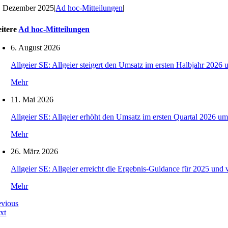
. Dezember 2025
|
Ad hoc-Mitteilungen
|
itere
Ad hoc-Mitteilungen
6. August 2026
Allgeier SE: Allgeier steigert den Umsatz im ersten Halbjahr 2026 
Mehr
11. Mai 2026
Allgeier SE: Allgeier erhöht den Umsatz im ersten Quartal 2026 um
Mehr
26. März 2026
Allgeier SE: Allgeier erreicht die Ergebnis-Guidance für 2025 und 
Mehr
evious
xt