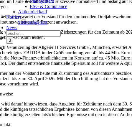
Management
nd im Laufe des Jahres 2026 sukzessive normalisiert und bislang auf E
ESG & Compliance
rgen.
Aktienrückkauf
ttelfristig erwartet der Vorstand für den kommenden Dreijahreszeitra
Karriere
itraums weiter auf 15 Prozent anwachsen.
Stellenangebote
News
le vorgenannten Planzahlen und Zielsetzungen für den Zeitraum ab 20
Suche
gebniswachstum leisten.
nach:
ch Veräußerung der Allgeier IT Services GmbH, München, erwartet Al
n bereinigtes EBITDA in der Größenordnung von 42 bis 44 Mio. Euro (
ch die Netto-Finanzverbindlichkeiten im Konzern auf ca. 45 Mio. Euro 
ro). Der damit entstehende finanzielle Spielraum soll für weitere Akqu
rner hat der Vorstand heute mit Zustimmung des Aufsichtsrats beschlo
ufzeit bis zum 30. April 2026. Mit der Durchführung hat der Vorstand
rse vornehmen wird.
nweise
 wird darauf hingewiesen, dass Angaben für Zeiträume nach dem 30. 
d die künftigen tatsächlichen Ergebnisse können von diesen Annahme
d die künftig erzielten tatsächlichen Ergebnisse mit den in dieser A
ntakt: