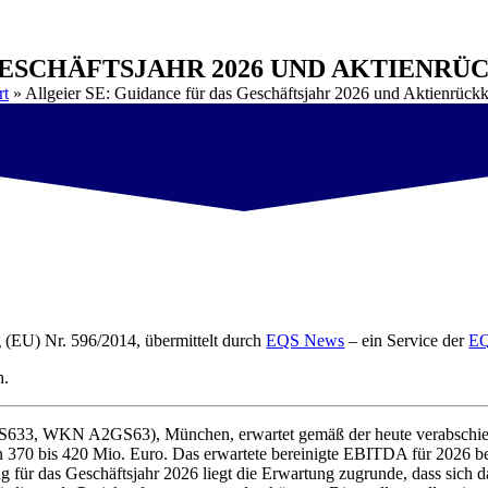
GESCHÄFTSJAHR 2026 UND AKTIENR
rt
»
Allgeier SE: Guidance für das Geschäftsjahr 2026 und Aktienrück
g (EU) Nr. 596/2014, übermittelt durch
EQS News
– ein Service der
EQ
h.
633, WKN A2GS63), München, erwartet gemäß der heute verabschiedet
370 bis 420 Mio. Euro. Das erwartete bereinigte EBITDA für 2026 b
ür das Geschäftsjahr 2026 liegt die Erwartung zugrunde, dass sich das