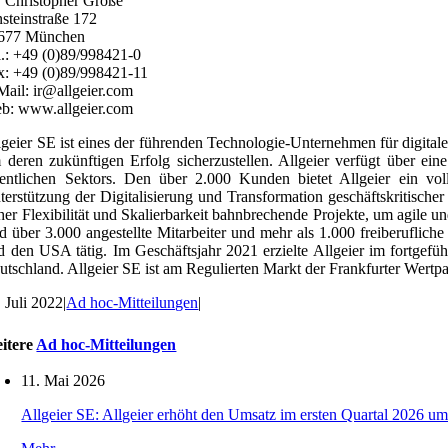
. Christopher Große
nsteinstraße 172
677 München
l.: +49 (0)89/998421-0
x: +49 (0)89/998421-11
Mail: ir@allgeier.com
b: www.allgeier.com
lgeier SE ist eines der führenden Technologie-Unternehmen für digita
 deren zukünftigen Erfolg sicherzustellen. Allgeier verfügt über ei
fentlichen Sektors. Den über 2.000 Kunden bietet Allgeier ein vol
terstützung der Digitalisierung und Transformation geschäftskritischer P
her Flexibilität und Skalierbarkeit bahnbrechende Projekte, um agile u
nd über 3.000 angestellte Mitarbeiter und mehr als 1.000 freiberufli
d den USA tätig. Im Geschäftsjahr 2021 erzielte Allgeier im fortge
utschland. Allgeier SE ist am Regulierten Markt der Frankfurter We
. Juli 2022
|
Ad hoc-Mitteilungen
|
itere
Ad hoc-Mitteilungen
11. Mai 2026
Allgeier SE: Allgeier erhöht den Umsatz im ersten Quartal 2026 um