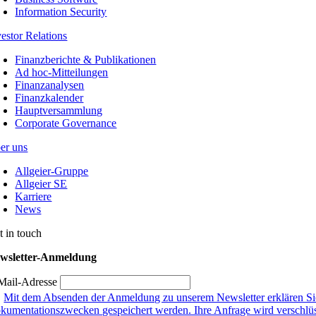
Information Security
vestor Relations
Finanzberichte & Publikationen
Ad hoc-Mitteilungen
Finanzanalysen
Finanzkalender
Hauptversammlung
Corporate Governance
er uns
Allgeier-Gruppe
Allgeier SE
Karriere
News
t in touch
wsletter-Anmeldung
Mail-Adresse
Mit dem Absenden der Anmeldung zu unserem Newsletter erklären Sie
kumentationszwecken gespeichert werden. Ihre Anfrage wird verschlüsse