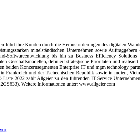
en führt ihre Kunden durch die Herausforderungen des digitalen Wande
leistungsstarken mittelständischen Unternehmen sowie Auftraggebern 
End-Softwareentwicklung bis hin zu Business Efficiency Solutions 
en Geschäftsmodellen, definiert strategische Prioritäten und realisiert 
 In den beiden Konzernsegmenten Enterprise IT und mgm technology partn
, in Frankreich und der Tschechischen Republik sowie in Indien, Viet
-Liste 2022 zählt Allgeier zu den führenden IT-Service-Unternehmen
A2GS633). Weitere Informationen unter: www.allgeier.com
 vor