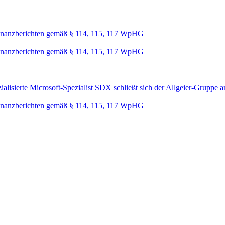
nanzberichten gemäß § 114, 115, 117 WpHG
nanzberichten gemäß § 114, 115, 117 WpHG
lisierte Microsoft-Spezialist SDX schließt sich der Allgeier-Gruppe a
nanzberichten gemäß § 114, 115, 117 WpHG