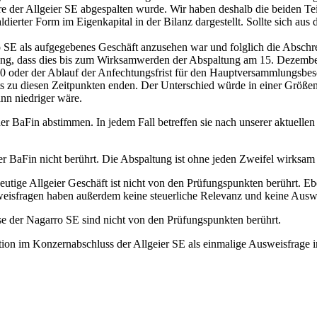
der Allgeier SE abgespalten wurde. Wir haben deshalb die beiden Teil
dierter Form im Eigenkapital in der Bilanz dargestellt. Sollte sich a
o SE als aufgegebenes Geschäft anzusehen war und folglich die Absch
ung, dass dies bis zum Wirksamwerden der Abspaltung am 15. Dezember
oder der Ablauf der Anfechtungsfrist für den Hauptversammlungsbesc
s zu diesen Zeitpunkten enden. Der Unterschied würde in einer Größe
n niedriger wäre.
er BaFin abstimmen. In jedem Fall betreffen sie nach unserer aktuellen 
r BaFin nicht berührt. Die Abspaltung ist ohne jeden Zweifel wirksam 
heutige Allgeier Geschäft ist nicht von den Prüfungspunkten berührt. 
weisfragen haben außerdem keine steuerliche Relevanz und keine Auswi
e der Nagarro SE sind nicht von den Prüfungspunkten berührt.
aktion im Konzernabschluss der Allgeier SE als einmalige Ausweisfrag