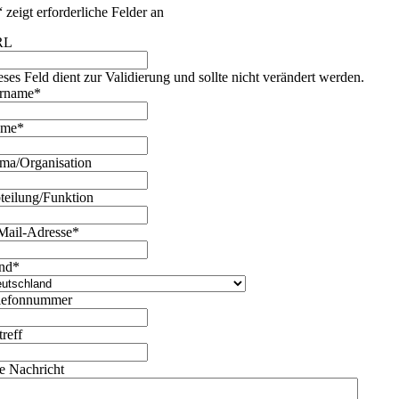
“ zeigt erforderliche Felder an
RL
eses Feld dient zur Validierung und sollte nicht verändert werden.
rname
*
ame
*
rma/Organisation
teilung/Funktion
Mail-Adresse
*
nd
*
lefonnummer
treff
re Nachricht