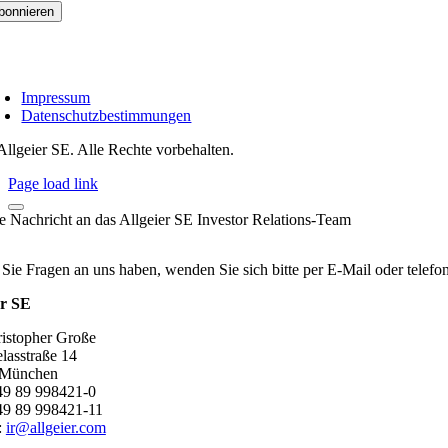
Impressum
Datenschutzbestimmungen
Allgeier SE. Alle Rechte vorbehalten.
Page load link
re Nachricht an das Allgeier SE Investor Relations-Team
 Sie Fragen an uns haben, wenden Sie sich bitte per E-Mail oder telef
er SE
ristopher Große
lasstraße 14
 München
+49 89 998421-0
49 89 998421-11
:
ir@allgeier.com