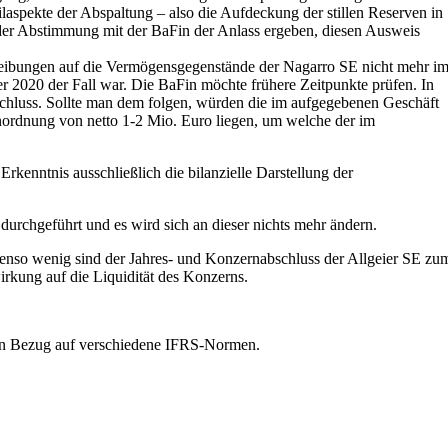
aspekte der Abspaltung – also die Aufdeckung der stillen Reserven in
us der Abstimmung mit der BaFin der Anlass ergeben, diesen Ausweis
reibungen auf die Vermögensgegenstände der Nagarro SE nicht mehr i
 2020 der Fall war. Die BaFin möchte frühere Zeitpunkte prüfen. In
hluss. Sollte man dem folgen, würden die im aufgegebenen Geschäft
nordnung von netto 1-2 Mio. Euro liegen, um welche der im
Erkenntnis ausschließlich die bilanzielle Darstellung der
durchgeführt und es wird sich an dieser nichts mehr ändern.
Ebenso wenig sind der Jahres- und Konzernabschluss der Allgeier SE zu
rkung auf die Liquidität des Konzerns.
e in Bezug auf verschiedene IFRS-Normen.