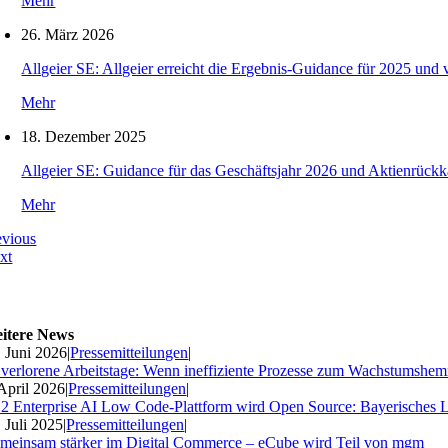
Mehr
26. März 2026
Allgeier SE: Allgeier erreicht die Ergebnis-Guidance für 2025 und 
Mehr
18. Dezember 2025
Allgeier SE: Guidance für das Geschäftsjahr 2026 und Aktienrückk
Mehr
evious
xt
itere News
. Juni 2026
|
Pressemitteilungen
|
 verlorene Arbeitstage: Wenn ineffiziente Prozesse zum Wachstumshe
 April 2026
|
Pressemitteilungen
|
2 Enterprise AI Low Code-Plattform wird Open Source: Bayerisches 
. Juli 2025
|
Pressemitteilungen
|
meinsam stärker im Digital Commerce – eCube wird Teil von mgm