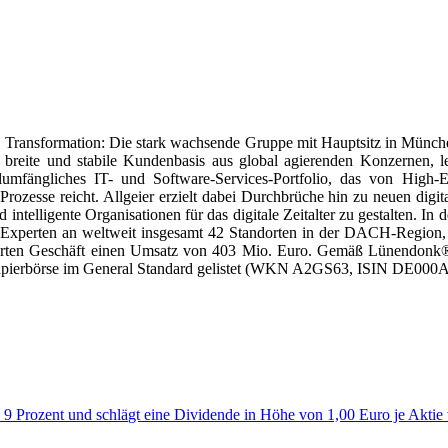
le Transformation: Die stark wachsende Gruppe mit Hauptsitz in Münch
ne breite und stabile Kundenbasis aus global agierenden Konzernen, 
lumfängliches IT- und Software-Services-Portfolio, das von High-
rozesse reicht. Allgeier erzielt dabei Durchbrüche hin zu neuen digital
nd intelligente Organisationen für das digitale Zeitalter zu gestalten.
che Experten an weltweit insgesamt 42 Standorten in der DACH-Region
führten Geschäft einen Umsatz von 403 Mio. Euro. Gemäß Lünendonk®
rtpapierbörse im General Standard gelistet (WKN A2GS63, ISIN DE000
 9 Prozent und schlägt eine Dividende in Höhe von 1,00 Euro je Aktie