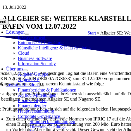
Zum
13. Juli 2022
Inhalt
ALLGEIER SE: WEITERE KLARSTEL
springen
enü
BAFIN VOM 12.07.2022
Lösungen
Start
»
Allgeier SE: We
E-Government
Enterprise AI Low Code
Künstliche Intelligenz & Data Analytics
Cloud
Business Software
Information Security
Über uns
nchen, 13.07.2022 –
Am gestrigen Tag hat die BaFin eine Veröffentli
Allgeier-Gruppe
KN A2GS63, ISIN DE000A2GS633) zum 31.12.2020 vorgenommen. Wir ha
Allgeier SE
üfungsanordnung nach unserem Kenntnisstand wie folgt:
Investor Relations
Finanzberichte & Publikationen
e aufgeworfenen Prüfungsfragen beziehen sich ausschließlich auf die 
Ad hoc-Mitteilungen
e beteiligten Unternehmen Allgeier SE und Nagarro SE.
Finanzanalysen
Finanzkalender
e Prüfungsanordnung bezieht sich auf die folgenden beiden Hauptaspek
Hauptversammlung
Corporate Governance
Zum einen erachtet die BaFin die Normen von IFRIC 17 auf die A
Stimmrechtsmitteilungen
einen Buchgewinn in der Größenordnung von 200 Mio. Euro hätten 
Directors‘ Dealings
im Vorfeld der Abspaltung verursacht. Dieser Gewinn steht der All