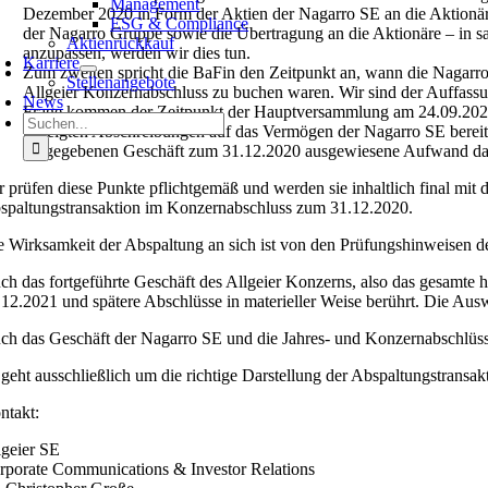
Management
Dezember 2020 in Form der Aktien der Nagarro SE an die Aktionäre 
ESG & Compliance
der Nagarro Gruppe sowie die Übertragung an die Aktionäre – in sal
Aktienrückkauf
anzupassen, werden wir dies tun.
Karriere
Zum zweiten spricht die BaFin den Zeitpunkt an, wann die Nagarr
Stellenangebote
Allgeier Konzernabschluss zu buchen waren. Wir sind der Auffass
News
Frage kommen der Zeitpunkt der Hauptversammlung am 24.09.2020 
Suche
gezeigten Abschreibungen auf das Vermögen der Nagarro SE bereit
nach:
aufgegebenen Geschäft zum 31.12.2020 ausgewiesene Aufwand dan
r prüfen diese Punkte pflichtgemäß und werden sie inhaltlich final mit d
spaltungstransaktion im Konzernabschluss zum 31.12.2020.
e Wirksamkeit der Abspaltung an sich ist von den Prüfungshinweisen de
ch das fortgeführte Geschäft des Allgeier Konzerns, also das gesamte 
.12.2021 und spätere Abschlüsse in materieller Weise berührt. Die Aus
ch das Geschäft der Nagarro SE und die Jahres- und Konzernabschlüss
 geht ausschließlich um die richtige Darstellung der Abspaltungstrans
ntakt:
lgeier SE
rporate Communications & Investor Relations