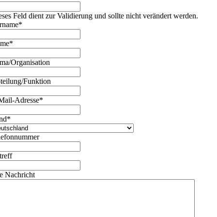
eses Feld dient zur Validierung und sollte nicht verändert werden.
rname
*
ame
*
rma/Organisation
teilung/Funktion
Mail-Adresse
*
nd
*
lefonnummer
treff
re Nachricht