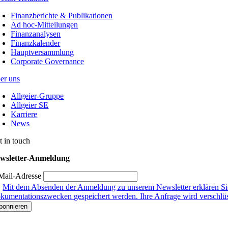
Finanzberichte & Publikationen
Ad hoc-Mitteilungen
Finanzanalysen
Finanzkalender
Hauptversammlung
Corporate Governance
er uns
Allgeier-Gruppe
Allgeier SE
Karriere
News
t in touch
wsletter-Anmeldung
Mail-Adresse
Mit dem Absenden der Anmeldung zu unserem Newsletter erklären Sie
kumentationszwecken gespeichert werden. Ihre Anfrage wird verschlüsse