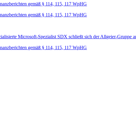
nanzberichten gemäß § 114, 115, 117 WpHG
nanzberichten gemäß § 114, 115, 117 WpHG
lisierte Microsoft-Spezialist SDX schließt sich der Allgeier-Gruppe a
nanzberichten gemäß § 114, 115, 117 WpHG