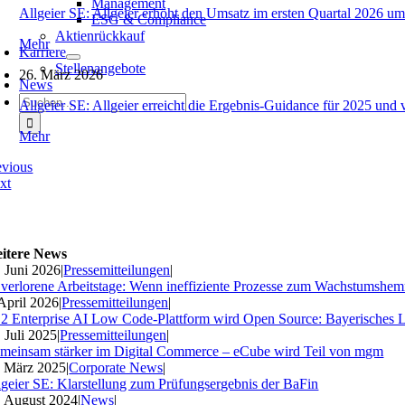
Management
Allgeier SE: Allgeier erhöht den Umsatz im ersten Quartal 2026 um
ESG & Compliance
Aktienrückkauf
Mehr
Karriere
Stellenangebote
26. März 2026
News
Suche
Allgeier SE: Allgeier erreicht die Ergebnis-Guidance für 2025 und 
nach:
Mehr
evious
xt
itere News
. Juni 2026
|
Pressemitteilungen
|
 verlorene Arbeitstage: Wenn ineffiziente Prozesse zum Wachstumshe
 April 2026
|
Pressemitteilungen
|
2 Enterprise AI Low Code-Plattform wird Open Source: Bayerisches 
. Juli 2025
|
Pressemitteilungen
|
meinsam stärker im Digital Commerce – eCube wird Teil von mgm
. März 2025
|
Corporate News
|
lgeier SE: Klarstellung zum Prüfungsergebnis der BaFin
. August 2024
|
News
|