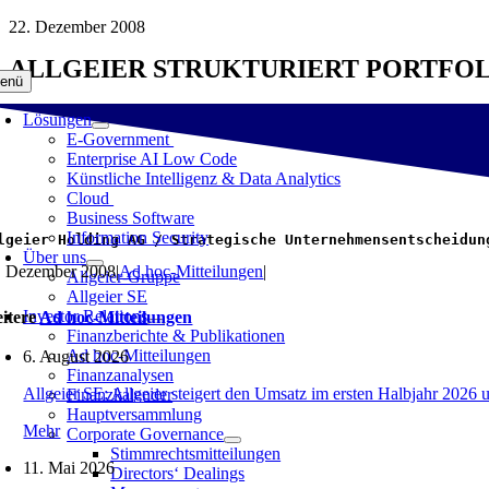
Zum
22. Dezember 2008
Inhalt
ALLGEIER STRUKTURIERT PORTFO
springen
enü
Lösungen
E-Government
Enterprise AI Low Code
Künstliche Intelligenz & Data Analytics
Cloud
Business Software
Information Security
lgeier Holding AG / Strategische Unternehmensentscheidun
Über uns
. Dezember 2008
|
Ad hoc-Mitteilungen
|
Allgeier-Gruppe
Allgeier SE
Investor Relations
itere
Ad hoc-Mitteilungen
Finanzberichte & Publikationen
Ad hoc-Mitteilungen
6. August 2026
Finanzanalysen
Allgeier SE: Allgeier steigert den Umsatz im ersten Halbjahr 2026 
Finanzkalender
Hauptversammlung
Mehr
Corporate Governance
Stimmrechtsmitteilungen
11. Mai 2026
Directors‘ Dealings