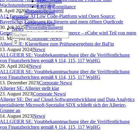
Management
Wachstumshemmnis werden
ESG & Compliance
8. April 2026
|
Pressemitteilungen
|
Aktienrückkauf
A12 Enterprise AI Low Code-Plattform wird Open Source:
Karriere
Bayerisches Landesamt für Steuern und mgm öffnen Quellcode
Stellenangebote
30. Juli 2025
|
Pressemitteilungen
|
News
Gemeinsam stärker im Digital Commerce – eCube wird Teil von mgm
Suche
11. März 2025
|
Corporate News
|
nach:
Allgeier SE: Klarstellung zum Prüfungsergebnis der BaFin
13. August 2024
|
News
|
ALLGEIER SE: Vorabbekanntmachung über die Veröffentlichung
von Finanzberichten gemäß § 114, 115, 117 WpHG
29. April 2024
|
News
|
ALLGEIER SE: Vorabbekanntmachung über die Veröffentlichung
von Finanzberichten gemäß § 114, 115, 117 WpHG
13. Dezember 2023
|
Corporate News
|
Allgeier SE: Allgeier stellt klar
23. August 2023
|
Corporate News
|
Allgeier SE: Der auf Cloud-Softwareentwicklung und Data Analytics
spezialisierte Microsoft-Spezialist SDX schließt sich der Allgeier-
Gruppe an
14. August 2023
|
News
|
ALLGEIER SE: Vorabbekanntmachung über die Veröffentlichung
von Finanzberichten gemäß § 114, 115, 117 WpHG