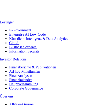
Lösungen
E-Government
Enterprise AI Low Code
Künstliche Intelligenz & Data Analytics
Cloud
Business Software
Information Security
Investor Relations
Finanzberichte & Publikationen
Ad hoc-Mitteilungen
Finanzanalysen
Finanzkalender
Hauptversammlung
Corporate Governance
Über uns
Allgeier-Gruppe