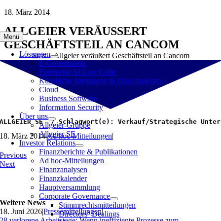
Zum
18. März 2014
Inhalt
ALLGEIER VERÄUSSERT G
springen
Menü
ESCHÄFTSTEIL AN CANCOM
Lösungen
Start
»
Allgeier veräußert Geschäftsteil an Cancom
E-Government
Enterprise AI Low Code
Künstliche Intelligenz & Data Analytics
Cloud
Business Software
Information Security
Über uns
ALLGEIER SE  / Schlagwort(e): Verkauf/Strategische Unter
Allgeier-Gruppe
Allgeier SE
18. März 2014
|
Ad hoc-Mitteilungen
|
Investor Relations
Finanzberichte & Publikationen
Previous
Ad hoc-Mitteilungen
Next
Finanzanalysen
Finanzkalender
Hauptversammlung
Corporate Governance
Weitere News
Stimmrechtsmitteilungen
18. Juni 2026
|
Pressemitteilungen
|
Directors‘ Dealings
28 verlorene Arbeitstage: Wenn ineffiziente Prozesse zum