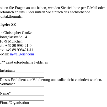
ollten Sie Fragen an uns haben, wenden Sie sich bitte per E-Mail oder
elefonisch an uns. Oder nutzen Sie einfach das nachstehende
ontaktformular.
llgeier SE
r. Christopher Große
ontgelasstraße 14
1679 München
el.: +49 89 998421-0
ax: +49 89 998421-11
-Mail:
ir@allgeier.com
„
*
“ zeigt erforderliche Felder an
Instagram
Dieses Feld dient zur Validierung und sollte nicht verändert werden.
Vorname
*
Name
*
Firma/Organisation