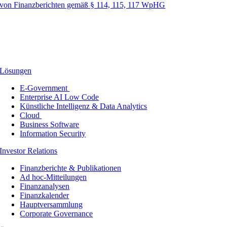
von Finanzberichten gemäß § 114, 115, 117 WpHG
Lösungen
E-Government
Enterprise AI Low Code
Künstliche Intelligenz & Data Analytics
Cloud
Business Software
Information Security
Investor Relations
Finanzberichte & Publikationen
Ad hoc-Mitteilungen
Finanzanalysen
Finanzkalender
Hauptversammlung
Corporate Governance