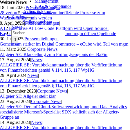
Management
Weitere News
ESG & Compliance
18. Juni 2026
|
Pressemitteilungen
|
Aktienrückkauf
28 verlorene Arbeitstage: Wenn ineffiziente Prozesse zum
Karriere
Wachstumshemmnis werden
Stellenangebote
8. April 2026
|
Pressemitteilungen
|
News
A12 Enterprise AI Low Code-Plattform wird Open Source:
Suche
Bayerisches Landesamt für Steuern und mgm öffnen Quellcode
nach:
30. Juli 2025
|
Pressemitteilungen
|
Gemeinsam stärker im Digital Commerce – eCube wird Teil von mgm
11. März 2025
|
Corporate News
|
Allgeier SE: Klarstellung zum Prüfungsergebnis der BaFin
13. August 2024
|
News
|
ALLGEIER SE: Vorabbekanntmachung über die Veröffentlichung
von Finanzberichten gemäß § 114, 115, 117 WpHG
29. April 2024
|
News
|
ALLGEIER SE: Vorabbekanntmachung über die Veröffentlichung
von Finanzberichten gemäß § 114, 115, 117 WpHG
13. Dezember 2023
|
Corporate News
|
Allgeier SE: Allgeier stellt klar
23. August 2023
|
Corporate News
|
Allgeier SE: Der auf Cloud-Softwareentwicklung und Data Analytics
spezialisierte Microsoft-Spezialist SDX schließt sich der Allgeier-
Gruppe an
14. August 2023
|
News
|
ALLGEIER SE: Vorabbekanntmachung über die Veröffentlichung