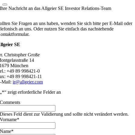
Ihre Nachricht an das Allgeier SE Investor Relations-Team
ollten Sie Fragen an uns haben, wenden Sie sich bitte per E-Mail oder
elefonisch an uns. Oder nutzen Sie einfach das nachstehende
ontaktformular.
llgeier SE
r. Christopher Große
ontgelasstraße 14
1679 München
el.: +49 89 998421-0
ax: +49 89 998421-11
-Mail:
ir@allgeier.com
„
*
“ zeigt erforderliche Felder an
Comments
Dieses Feld dient zur Validierung und sollte nicht verändert werden.
Vorname
*
Name
*