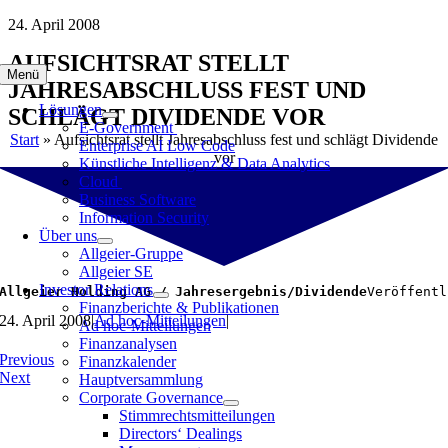
Zum
24. April 2008
Inhalt
AUFSICHTSRAT STELLT
springen
Menü
JAHRESABSCHLUSS FEST UND
Lösungen
SCHLÄGT DIVIDENDE VOR
E-Government
Start
»
Aufsichtsrat stellt Jahresabschluss fest und schlägt Dividende
Enterprise AI Low Code
vor
Künstliche Intelligenz & Data Analytics
Cloud
Business Software
Information Security
Über uns
Allgeier-Gruppe
Allgeier SE
Investor Relations
Allgeier Holding AG / Jahresergebnis/Dividende
Veröffentl
Finanzberichte & Publikationen
24. April 2008
|
Ad hoc-Mitteilungen
|
Ad hoc-Mitteilungen
Finanzanalysen
Previous
Finanzkalender
Next
Hauptversammlung
Corporate Governance
Stimmrechtsmitteilungen
Directors‘ Dealings