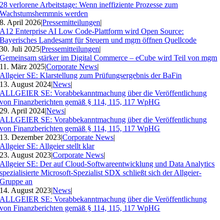
28 verlorene Arbeitstage: Wenn ineffiziente Prozesse zum
Wachstumshemmnis werden
8. April 2026
|
Pressemitteilungen
|
A12 Enterprise AI Low Code-Plattform wird Open Source:
Bayerisches Landesamt für Steuern und mgm öffnen Quellcode
30. Juli 2025
|
Pressemitteilungen
|
Gemeinsam stärker im Digital Commerce – eCube wird Teil von mgm
11. März 2025
|
Corporate News
|
Allgeier SE: Klarstellung zum Prüfungsergebnis der BaFin
13. August 2024
|
News
|
ALLGEIER SE: Vorabbekanntmachung über die Veröffentlichung
von Finanzberichten gemäß § 114, 115, 117 WpHG
29. April 2024
|
News
|
ALLGEIER SE: Vorabbekanntmachung über die Veröffentlichung
von Finanzberichten gemäß § 114, 115, 117 WpHG
13. Dezember 2023
|
Corporate News
|
Allgeier SE: Allgeier stellt klar
23. August 2023
|
Corporate News
|
Allgeier SE: Der auf Cloud-Softwareentwicklung und Data Analytics
spezialisierte Microsoft-Spezialist SDX schließt sich der Allgeier-
Gruppe an
14. August 2023
|
News
|
ALLGEIER SE: Vorabbekanntmachung über die Veröffentlichung
von Finanzberichten gemäß § 114, 115, 117 WpHG