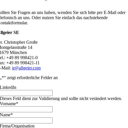
ollten Sie Fragen an uns haben, wenden Sie sich bitte per E-Mail oder
elefonisch an uns. Oder nutzen Sie einfach das nachstehende
ontaktformular.
llgeier SE
r. Christopher Große
ontgelasstraße 14
1679 München
el.: +49 89 998421-0
ax: +49 89 998421-11
-Mail:
ir@allgeier.com
„
*
“ zeigt erforderliche Felder an
LinkedIn
Dieses Feld dient zur Validierung und sollte nicht verändert werden.
Vorname
*
Name
*
Firma/Organisation