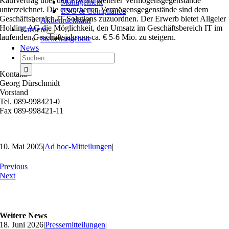
Kaufvertrag über den Erwerb weiterer Vermögensgegenstände
Management
unterzeichnet. Die erworbenen Vermögensgegenstände sind dem
ESG & Compliance
Geschäftsbereich IT Solutions zuzuordnen. Der Erwerb bietet Allgeier
Aktienrückkauf
Holding AG die Möglichkeit, den Umsatz im Geschäftsbereich IT im
Karriere
laufenden Geschäftsjahr um ca. € 5-6 Mio. zu steigern.
Stellenangebote
News
Suche
nach:
Kontakt:
Georg Dürschmidt
Vorstand
Tel. 089-998421-0
Fax 089-998421-11
10. Mai 2005
|
Ad hoc-Mitteilungen
|
Previous
Next
Weitere News
18. Juni 2026
|
Pressemitteilungen
|