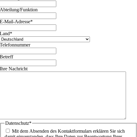
Abteilung/Funktion
E-Mail-Adresse
*
Land
*
Telefonnummer
Betreff
Ihre Nachricht
Datenschutz
*
Mit dem Absenden des Kontaktformulars erklären Sie sich
damit einverstanden, dass Ihre Daten zur Beantwortung Ihrer