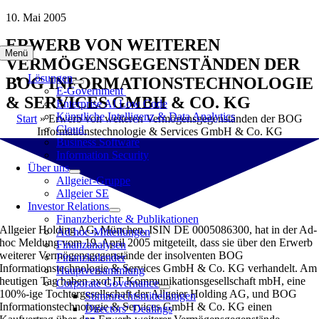
Zum
10. Mai 2005
Inhalt
ERWERB VON WEITEREN
springen
Menü
VERMÖGENSGEGENSTÄNDEN DER
Lösungen
BOG INFORMATIONSTECHNOLOGIE
E-Government
& SERVICES GMBH & CO. KG
Enterprise AI Low Code
Künstliche Intelligenz & Data Analytics
Start
»
Erwerb von weiteren Vermögensgegenständen der BOG
Cloud
Informationstechnologie & Services GmbH & Co. KG
Business Software
Information Security
Über uns
Allgeier-Gruppe
Allgeier SE
Investor Relations
Finanzberichte & Publikationen
Allgeier Holding AG, München, ISIN DE 0005086300, hat in der Ad-
Ad hoc-Mitteilungen
hoc Meldung vom 19. April 2005 mitgeteilt, dass sie über den Erwerb
Finanzanalysen
weiterer Vermögensgegenstände der insolventen BOG
Finanzkalender
Informationstechnologie & Services GmbH & Co. KG verhandelt. Am
Hauptversammlung
heutigen Tag haben axol IT Kommunikationsgesellschaft mbH, eine
Corporate Governance
100%-ige Tochtergesellschaft der Allgeier Holding AG, und BOG
Stimmrechtsmitteilungen
Informationstechnologie & Services GmbH & Co. KG einen
Directors‘ Dealings