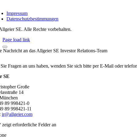
Impressum
Datenschutzbestimmungen
Allgeier SE. Alle Rechte vorbehalten.
Page load link
re Nachricht an das Allgeier SE Investor Relations-Team
 Sie Fragen an uns haben, wenden Sie sich bitte per E-Mail oder telef
er SE
ristopher Große
lasstraße 14
 München
+49 89 998421-0
49 89 998421-11
:
ir@allgeier.com
“ zeigt erforderliche Felder an
one