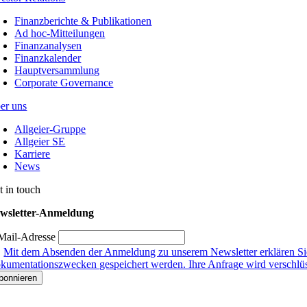
Finanzberichte & Publikationen
Ad hoc-Mitteilungen
Finanzanalysen
Finanzkalender
Hauptversammlung
Corporate Governance
er uns
Allgeier-Gruppe
Allgeier SE
Karriere
News
t in touch
wsletter-Anmeldung
Mail-Adresse
Mit dem Absenden der Anmeldung zu unserem Newsletter erklären Sie
kumentationszwecken gespeichert werden. Ihre Anfrage wird verschlüsse