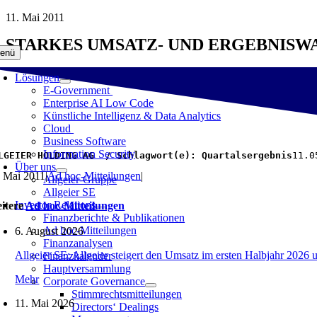
Zum
11. Mai 2011
Inhalt
STARKES UMSATZ- UND ERGEBNISWA
springen
enü
Lösungen
E-Government
Enterprise AI Low Code
Künstliche Intelligenz & Data Analytics
Cloud
Business Software
Information Security
LGEIER HOLDING AG  / Schlagwort(e): Quartalsergebnis
11.0
Über uns
. Mai 2011
|
Ad hoc-Mitteilungen
|
Allgeier-Gruppe
Allgeier SE
Investor Relations
itere
Ad hoc-Mitteilungen
Finanzberichte & Publikationen
Ad hoc-Mitteilungen
6. August 2026
Finanzanalysen
Allgeier SE: Allgeier steigert den Umsatz im ersten Halbjahr 2026 
Finanzkalender
Hauptversammlung
Mehr
Corporate Governance
Stimmrechtsmitteilungen
11. Mai 2026
Directors‘ Dealings