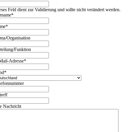
eses Feld dient zur Validierung und sollte nicht verändert werden.
rname
*
ame
*
rma/Organisation
teilung/Funktion
Mail-Adresse
*
nd
*
lefonnummer
treff
re Nachricht