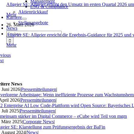
Management
Allgeier SE: Allgeier erhöht den Umsatz im ersten Quartal 2026 um
ESG & Compliance
Aktienrückkauf
Mehr
Karriere
Stellenangebote
26. März 2026
News
Suche
Allgeier SE: Allgeier erreicht die Ergebnis-Guidance für 2025 und 
nach:
Mehr
evious
xt
itere News
. Juni 2026
|
Pressemitteilungen
|
 verlorene Arbeitstage: Wenn ineffiziente Prozesse zum Wachstumshe
 April 2026
|
Pressemitteilungen
|
2 Enterprise AI Low Code-Plattform wird Open Source: Bayerisches 
. Juli 2025
|
Pressemitteilungen
|
meinsam stärker im Digital Commerce – eCube wird Teil von mgm
. März 2025
|
Corporate News
|
lgeier SE: Klarstellung zum Prüfungsergebnis der BaFin
. August 2024
|
News
|