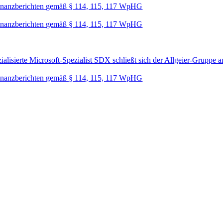
nanzberichten gemäß § 114, 115, 117 WpHG
nanzberichten gemäß § 114, 115, 117 WpHG
lisierte Microsoft-Spezialist SDX schließt sich der Allgeier-Gruppe a
nanzberichten gemäß § 114, 115, 117 WpHG