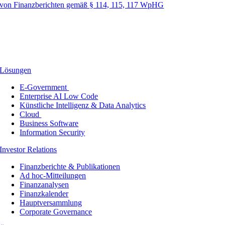
von Finanzberichten gemäß § 114, 115, 117 WpHG
Lösungen
E-Government
Enterprise AI Low Code
Künstliche Intelligenz & Data Analytics
Cloud
Business Software
Information Security
Investor Relations
Finanzberichte & Publikationen
Ad hoc-Mitteilungen
Finanzanalysen
Finanzkalender
Hauptversammlung
Corporate Governance