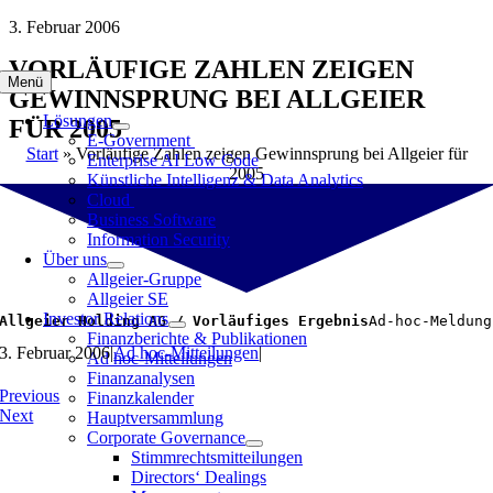
Zum
3. Februar 2006
Inhalt
VORLÄUFIGE ZAHLEN ZEIGEN
springen
Menü
GEWINNSPRUNG BEI ALLGEIER
Lösungen
FÜR 2005
E-Government
Start
»
Vorläufige Zahlen zeigen Gewinnsprung bei Allgeier für
Enterprise AI Low Code
2005
Künstliche Intelligenz & Data Analytics
Cloud
Business Software
Information Security
Über uns
Allgeier-Gruppe
Allgeier SE
Investor Relations
Allgeier Holding AG / Vorläufiges Ergebnis
Ad-hoc-Meldung
Finanzberichte & Publikationen
3. Februar 2006
|
Ad hoc-Mitteilungen
|
Ad hoc-Mitteilungen
Finanzanalysen
Previous
Finanzkalender
Next
Hauptversammlung
Corporate Governance
Stimmrechtsmitteilungen
Directors‘ Dealings