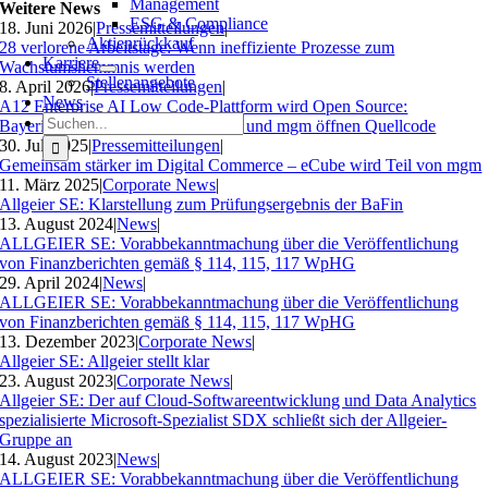
Management
Weitere News
ESG & Compliance
18. Juni 2026
|
Pressemitteilungen
|
Aktienrückkauf
28 verlorene Arbeitstage: Wenn ineffiziente Prozesse zum
Karriere
Wachstumshemmnis werden
Stellenangebote
8. April 2026
|
Pressemitteilungen
|
News
A12 Enterprise AI Low Code-Plattform wird Open Source:
Suche
Bayerisches Landesamt für Steuern und mgm öffnen Quellcode
nach:
30. Juli 2025
|
Pressemitteilungen
|
Gemeinsam stärker im Digital Commerce – eCube wird Teil von mgm
11. März 2025
|
Corporate News
|
Allgeier SE: Klarstellung zum Prüfungsergebnis der BaFin
13. August 2024
|
News
|
ALLGEIER SE: Vorabbekanntmachung über die Veröffentlichung
von Finanzberichten gemäß § 114, 115, 117 WpHG
29. April 2024
|
News
|
ALLGEIER SE: Vorabbekanntmachung über die Veröffentlichung
von Finanzberichten gemäß § 114, 115, 117 WpHG
13. Dezember 2023
|
Corporate News
|
Allgeier SE: Allgeier stellt klar
23. August 2023
|
Corporate News
|
Allgeier SE: Der auf Cloud-Softwareentwicklung und Data Analytics
spezialisierte Microsoft-Spezialist SDX schließt sich der Allgeier-
Gruppe an
14. August 2023
|
News
|
ALLGEIER SE: Vorabbekanntmachung über die Veröffentlichung