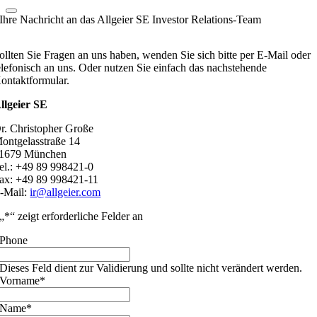
Ihre Nachricht an das Allgeier SE Investor Relations-Team
ollten Sie Fragen an uns haben, wenden Sie sich bitte per E-Mail oder
elefonisch an uns. Oder nutzen Sie einfach das nachstehende
ontaktformular.
llgeier SE
r. Christopher Große
ontgelasstraße 14
1679 München
el.: +49 89 998421-0
ax: +49 89 998421-11
-Mail:
ir@allgeier.com
„
*
“ zeigt erforderliche Felder an
Phone
Dieses Feld dient zur Validierung und sollte nicht verändert werden.
Vorname
*
Name
*