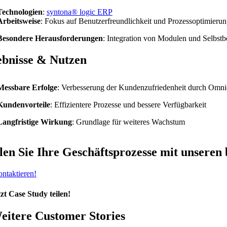
Technologien
:
syntona® logic ERP
Arbeitsweise
: Fokus auf Benutzerfreundlichkeit und Prozessoptimieru
Besondere Herausforderungen
: Integration von Modulen und Selbst
bnisse & Nutzen
Messbare Erfolge
: Verbesserung der Kundenzufriedenheit durch Omni
Kundenvorteile
: Effizientere Prozesse und bessere Verfügbarkeit
Langfristige Wirkung
: Grundlage für weiteres Wachstum
len Sie Ihre Geschäftsprozesse mit unsere
ontaktieren!
tzt Case Study teilen!
eitere Customer Stories