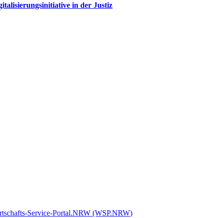
gitalisierungsinitiative in der Justiz
rtschafts-Service-Portal.NRW (WSP.NRW)