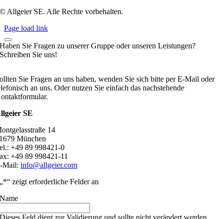
© Allgeier SE. Alle Rechte vorbehalten.
Page load link
Haben Sie Fragen zu unserer Gruppe oder unseren Leistungen?
Schreiben Sie uns!
ollten Sie Fragen an uns haben, wenden Sie sich bitte per E-Mail oder
elefonisch an uns. Oder nutzen Sie einfach das nachstehende
ontaktformular.
llgeier SE
ontgelasstraße 14
1679 München
el.: +49 89 998421-0
ax: +49 89 998421-11
-Mail:
info@allgeier.com
„
*
“ zeigt erforderliche Felder an
Name
Dieses Feld dient zur Validierung und sollte nicht verändert werden.