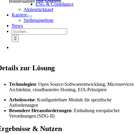
Bundesländer und Sektoren
ESG & Compliance
Aktienrückkauf
Karriere
Stellenangebote
News
Suche
nach:
Details zur Lösung
Technologien
: Open Source-Softwareentwicklung, Microservices
Architektur, cloudbasiertes Hosting, EfA-Prinzipien
Arbeitsweise
: Konfigurierbare Module für spezifische
Anforderungen
Besondere Herausforderungen
: Einhaltung europäischer
Verordnungen (SDG-II)
Ergebnisse & Nutzen