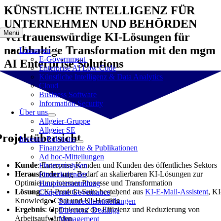
Zum
KÜNSTLICHE INTELLIGENZ FÜR
Inhalt
UNTERNEHMEN UND BEHÖRDEN
springen
Menü
Vertrauenswürdige KI-Lösungen für
nachhaltige Transformation mit den mgm
Lösungen
E-Government
AI Enterprise Solutions
Enterprise AI Low Code
Künstliche Intelligenz & Data Analytics
Cloud
Business Software
Information Security
Über uns
Allgeier-Gruppe
Allgeier SE
Projektübersicht
Investor Relations
Finanzberichte & Publikationen
Ad hoc-Mitteilungen
Kunde
: Enterprise-Kunden und Kunden des öffentliches Sektors
Finanzanalysen
Herausforderung
: Bedarf an skalierbaren KI-Lösungen zur
Finanzkalender
Optimierung interner Prozesse und Transformation
Hauptversammlung
Lösung
: KI-Produkt-Suite bestehend aus
KI-E-Mail-Assistent
, KI
Corporate Governance
Knowledge-Chat und KI-Hosting
Stimmrechtsmitteilungen
Ergebnis
: Optimierung der Effizienz und Reduzierung von
Directors‘ Dealings
Arbeitsaufwänden
Management