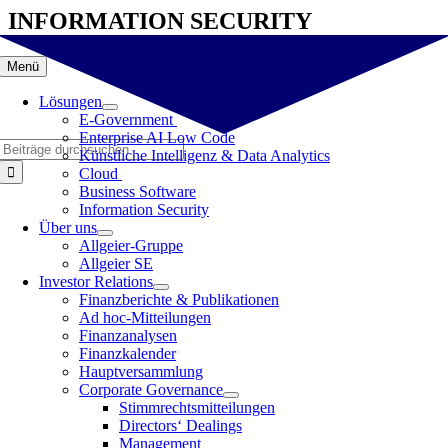
Zum
INFORMATION SECURITY
Inhalt
springen
Menü
Lösungen
E-Government
Enterprise AI Low Code
Suche
Künstliche Intelligenz & Data Analytics
nach:
Cloud
Business Software
Information Security
Über uns
Allgeier-Gruppe
Allgeier SE
Investor Relations
Finanzberichte & Publikationen
Ad hoc-Mitteilungen
Finanzanalysen
Finanzkalender
Hauptversammlung
Corporate Governance
Stimmrechtsmitteilungen
Directors‘ Dealings
Management