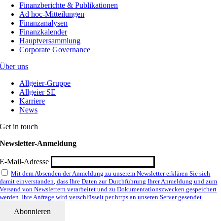
Finanzberichte & Publikationen
Ad hoc-Mitteilungen
Finanzanalysen
Finanzkalender
Hauptversammlung
Corporate Governance
Über uns
Allgeier-Gruppe
Allgeier SE
Karriere
News
Get in touch
Newsletter-Anmeldung
E-Mail-Adresse
Mit dem Absenden der Anmeldung zu unserem Newsletter erklären Sie sich
damit einverstanden, dass Ihre Daten zur Durchführung Ihrer Anmeldung und zum
Versand von Newslettern verarbeitet und zu Dokumentationszwecken gespeichert
werden. Ihre Anfrage wird verschlüsselt per https an unseren Server gesendet.