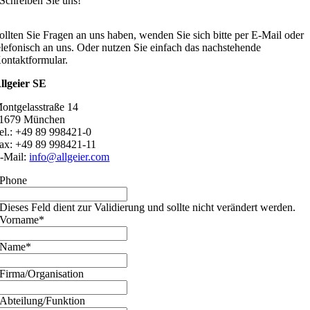
Schreiben Sie uns!
ollten Sie Fragen an uns haben, wenden Sie sich bitte per E-Mail oder
elefonisch an uns. Oder nutzen Sie einfach das nachstehende
ontaktformular.
llgeier SE
ontgelasstraße 14
1679 München
el.: +49 89 998421-0
ax: +49 89 998421-11
-Mail:
info@allgeier.com
Phone
Dieses Feld dient zur Validierung und sollte nicht verändert werden.
Vorname
*
Name
*
Firma/Organisation
Abteilung/Funktion