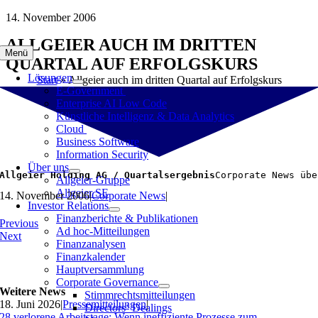
Zum
14. November 2006
Inhalt
ALLGEIER AUCH IM DRITTEN
springen
Menü
QUARTAL AUF ERFOLGSKURS
Lösungen
Start
»
Allgeier auch im dritten Quartal auf Erfolgskurs
E-Government
Enterprise AI Low Code
Künstliche Intelligenz & Data Analytics
Cloud
Business Software
Information Security
Über uns
Allgeier Holding AG / Quartalsergebnis
Corporate News übe
Allgeier-Gruppe
Allgeier SE
14. November 2006
|
Corporate News
|
Investor Relations
Finanzberichte & Publikationen
Previous
Ad hoc-Mitteilungen
Next
Finanzanalysen
Finanzkalender
Hauptversammlung
Corporate Governance
Weitere News
Stimmrechtsmitteilungen
18. Juni 2026
|
Pressemitteilungen
|
Directors‘ Dealings
28 verlorene Arbeitstage: Wenn ineffiziente Prozesse zum