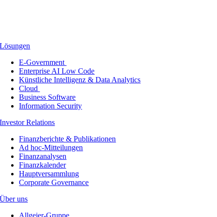
Lösungen
E-Government
Enterprise AI Low Code
Künstliche Intelligenz & Data Analytics
Cloud
Business Software
Information Security
Investor Relations
Finanzberichte & Publikationen
Ad hoc-Mitteilungen
Finanzanalysen
Finanzkalender
Hauptversammlung
Corporate Governance
Über uns
Allgeier-Gruppe