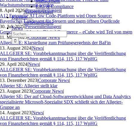
Management
Wachstumshemmnis werden
ESG & Compliance
8. April 2026
|
Pressemitteilungen
|
Aktienrückkauf
A12 Enterprise AI Low Code-Plattform wird Open Source:
Karriere
Bayerisches Landesamt für Steuern und mgm öffnen Quellcode
Stellenangebote
30. Juli 2025
|
Pressemitteilungen
|
News
Gemeinsam stärker im Digital Commerce – eCube wird Teil von mgm
Suche
11. März 2025
|
Corporate News
|
nach:
Allgeier SE: Klarstellung zum Prüfungsergebnis der BaFin
13. August 2024
|
News
|
ALLGEIER SE: Vorabbekanntmachung über die Veröffentlichung
von Finanzberichten gemäß § 114, 115, 117 WpHG
29. April 2024
|
News
|
ALLGEIER SE: Vorabbekanntmachung über die Veröffentlichung
von Finanzberichten gemäß § 114, 115, 117 WpHG
13. Dezember 2023
|
Corporate News
|
Allgeier SE: Allgeier stellt klar
23. August 2023
|
Corporate News
|
Allgeier SE: Der auf Cloud-Softwareentwicklung und Data Analytics
spezialisierte Microsoft-Spezialist SDX schließt sich der Allgeier-
Gruppe an
14. August 2023
|
News
|
ALLGEIER SE: Vorabbekanntmachung über die Veröffentlichung
von Finanzberichten gemäß § 114, 115, 117 WpHG