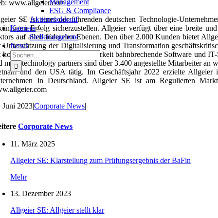
Management
b: www.allgeier.com
ESG & Compliance
lgeier SE ist eines der führenden deutschen Technologie-Unternehme
Aktienrückkauf
künftigen Erfolg sicherzustellen. Allgeier verfügt über eine breite 
Karriere
ktors auf allen föderalen Ebenen. Den über 2.000 Kunden bietet Allge
Stellenangebote
r Unterstützung der Digitalisierung und Transformation geschäftskritisch
News
Suche
t hoher Flexibilität und Skalierbarkeit bahnbrechende Software und IT-S
nach:
d mgm technology partners sind über 3.400 angestellte Mitarbeiter an 
etnam und den USA tätig. Im Geschäftsjahr 2022 erzielte Allgeier
ternehmen in Deutschland. Allgeier SE ist am Regulierten Mark
w.allgeier.com
. Juni 2023
|
Corporate News
|
itere
Corporate News
11. März 2025
Allgeier SE: Klarstellung zum Prüfungsergebnis der BaFin
Mehr
13. Dezember 2023
Allgeier SE: Allgeier stellt klar