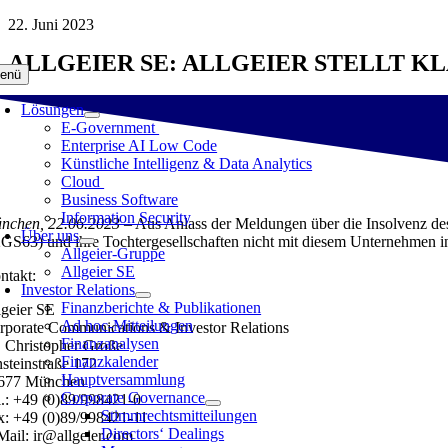
Zum
22. Juni 2023
Inhalt
ALLGEIER SE: ALLGEIER STELLT K
springen
enü
Lösungen
E-Government
Enterprise AI Low Code
Künstliche Intelligenz & Data Analytics
Cloud
Business Software
Information Security
nchen, 22.06.2023
– Aus Anlass der Meldungen über die Insolvenz de
Über uns
GS63) und ihre Tochtergesellschaften nicht mit diesem Unternehmen in 
Allgeier-Gruppe
Allgeier SE
ntakt:
Investor Relations
Finanzberichte & Publikationen
lgeier SE
Ad hoc-Mitteilungen
rporate Communications & Investor Relations
Finanzanalysen
. Christopher Große
Finanzkalender
nsteinstraße 172
Hauptversammlung
677 München
Corporate Governance
l.: +49 (0)89/998421-0
Stimmrechtsmitteilungen
x: +49 (0)89/998421-11
Directors‘ Dealings
Mail: ir@allgeier.com