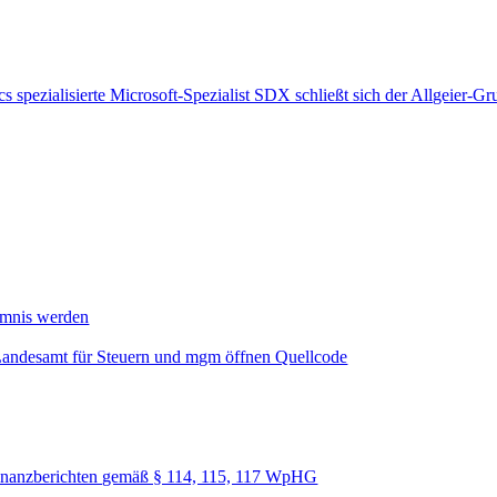
 spezialisierte Microsoft-Spezialist SDX schließt sich der Allgeier-G
mmnis werden
Landesamt für Steuern und mgm öffnen Quellcode
nanzberichten gemäß § 114, 115, 117 WpHG