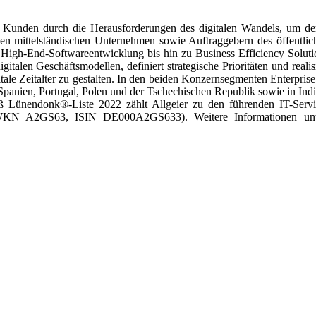
re Kunden durch die Herausforderungen des digitalen Wandels, um de
rken mittelständischen Unternehmen sowie Auftraggebern des öffentlic
n High-End-Softwareentwicklung bis hin zu Business Efficiency Soluti
italen Geschäftsmodellen, definiert strategische Prioritäten und realisi
itale Zeitalter zu gestalten. In den beiden Konzernsegmenten Enterprise
Spanien, Portugal, Polen und der Tschechischen Republik sowie in Indi
ß Lünendonk®-Liste 2022 zählt Allgeier zu den führenden IT-Servi
et (WKN A2GS63, ISIN DE000A2GS633). Weitere Informationen unt