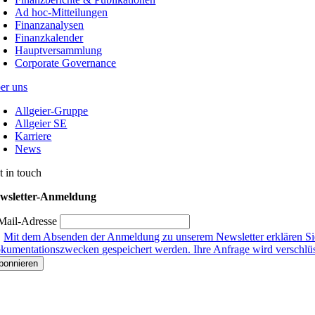
Ad hoc-Mitteilungen
Finanzanalysen
Finanzkalender
Hauptversammlung
Corporate Governance
er uns
Allgeier-Gruppe
Allgeier SE
Karriere
News
t in touch
wsletter-Anmeldung
Mail-Adresse
Mit dem Absenden der Anmeldung zu unserem Newsletter erklären Sie
kumentationszwecken gespeichert werden. Ihre Anfrage wird verschlüsse