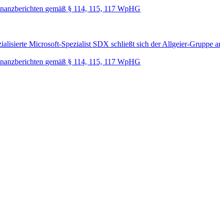
nanzberichten gemäß § 114, 115, 117 WpHG
lisierte Microsoft-Spezialist SDX schließt sich der Allgeier-Gruppe a
nanzberichten gemäß § 114, 115, 117 WpHG