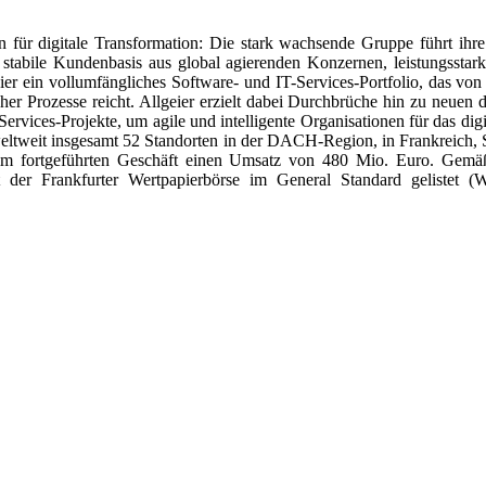
n für digitale Transformation: Die stark wachsende Gruppe führt ih
und stabile Kundenbasis aus global agierenden Konzernen, leistungssta
ier ein vollumfängliches Software- und IT-Services-Portfolio, das vo
er Prozesse reicht. Allgeier erzielt dabei Durchbrüche hin zu neuen dig
ervices-Projekte, um agile und intelligente Organisationen für das dig
weltweit insgesamt 52 Standorten in der DACH-Region, in Frankreich, 
 im fortgeführten Geschäft einen Umsatz von 480 Mio. Euro. Gemä
t der Frankfurter Wertpapierbörse im General Standard gelist