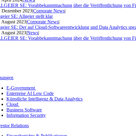
LGEIER SE: Vorabbekanntmachung über die Veröffentlichung von Fi
. Dezember 2023
|
Corporate News
|
geier SE: Allgeier stellt klar
. August 2023
|
Corporate News
|
lgeier SE: Der auf Cloud-Softwareentwicklung und Data Analytics spezia
. August 2023
|
News
|
LGEIER SE: Vorabbekanntmachung über die Veröffentlichung von Fi
sungen
E-Government
Enterprise AI Low Code
Künstliche Intelligenz & Data Analytics
Cloud
Business Software
Information Security
vestor Relations
Finanzberichte & Publikationen