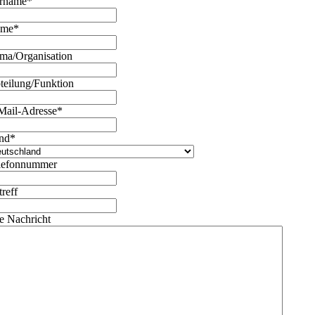
rname
*
ame
*
rma/Organisation
teilung/Funktion
Mail-Adresse
*
nd
*
lefonnummer
treff
re Nachricht