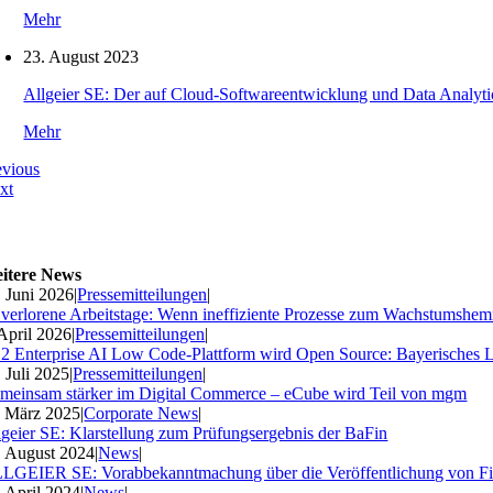
Mehr
23. August 2023
Allgeier SE: Der auf Cloud-Softwareentwicklung und Data Analytics
Mehr
evious
xt
itere News
. Juni 2026
|
Pressemitteilungen
|
 verlorene Arbeitstage: Wenn ineffiziente Prozesse zum Wachstumshe
 April 2026
|
Pressemitteilungen
|
2 Enterprise AI Low Code-Plattform wird Open Source: Bayerisches 
. Juli 2025
|
Pressemitteilungen
|
meinsam stärker im Digital Commerce – eCube wird Teil von mgm
. März 2025
|
Corporate News
|
lgeier SE: Klarstellung zum Prüfungsergebnis der BaFin
. August 2024
|
News
|
LGEIER SE: Vorabbekanntmachung über die Veröffentlichung von Fi
. April 2024
|
News
|