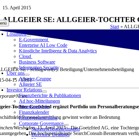
Zum
15. April 2015
Inhalt
ALLGEIER SE: ALLGEIER-TOCHTE
springen
enü
Start
»
ALLGEIE
Lösungen
E-Government
Enterprise AI Low Code
Künstliche Intelligenz & Data Analytics
Cloud
Business Software
Information Security
LGEIER SE / Schlagwort(e): Beteiligung/Unternehmensbeteiligung
Über uns
Allgeier-Gruppe
15-04-15 / 13:01
Allgeier SE
Investor Relations
Finanzberichte & Publikationen
rporate News
Ad hoc-Mitteilungen
lgeier-Tochter Goetzfried ergänzt Portfolio um Personalberatung
Finanzanalysen
Finanzkalender
schäftsfeld Personalvermittlung gewinnt weiter an Bedeutung
Hauptversammlung
Corporate Governance
nchen/Wiesbaden, 15. April 2015 –
Die Goetzfried AG, eine Tochterges
Stimmrechtsmitteilungen
kanntgegeben. Das hochspezialisierte SearchConsult-Beraterteam verfüg
Directors‘ Dealings