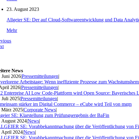
23. August 2023
Allgeier SE: Der auf Cloud-Softwareentwicklung und Data Analytics
Mehr
evious
xt
itere News
. Juni 2026
|
Pressemitteilungen
|
 verlorene Arbeitstage: Wenn ineffiziente Prozesse zum Wachstumshe
 April 2026
|
Pressemitteilungen
|
2 Enterprise AI Low Code-Plattform wird Open Source: Bayerisches 
. Juli 2025
|
Pressemitteilungen
|
meinsam stärker im Digital Commerce – eCube wird Teil von mgm
. März 2025
|
Corporate News
|
lgeier SE: Klarstellung zum Prüfungsergebnis der BaFin
. August 2024
|
News
|
LGEIER SE: Vorabbekanntmachung über die Veröffentlichung von Fi
. April 2024
|
News
|
LGEIER SE: Vorabbekanntmachung über die Veröffentlichung von Fi