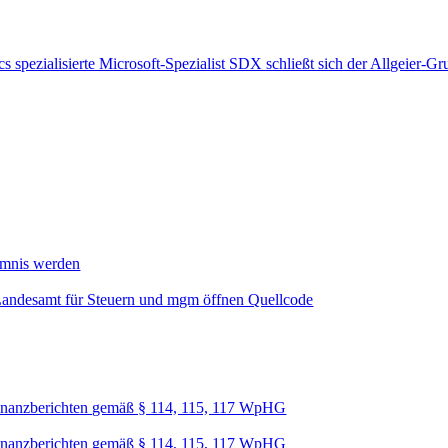
 spezialisierte Microsoft-Spezialist SDX schließt sich der Allgeier-G
mmnis werden
Landesamt für Steuern und mgm öffnen Quellcode
nanzberichten gemäß § 114, 115, 117 WpHG
nanzberichten gemäß § 114, 115, 117 WpHG