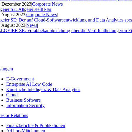
. Dezember 2023
|
Corporate News
|
geier SE: Allgeier stellt klar
. August 2023
|
Corporate News
|
lgeier SE: Der auf Cloud-Softwareentwicklung und Data Analytics spezia
. August 2023
|
News
|
LGEIER SE: Vorabbekanntmachung über die Veröffentlichung von Fi
sungen
E-Government
Enterprise AI Low Code
Künstliche Intelligenz & Data Analytics
Cloud
Business Software
Information Security
vestor Relations
Finanzberichte & Publikationen
Ad hoc-Mitteilungen