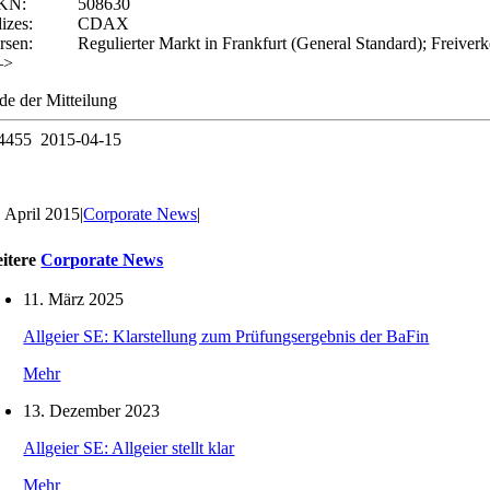
KN:
508630
izes:
CDAX
rsen:
Regulierter Markt in Frankfurt (General Standard); Freiverk
–>
de der Mitteilung
4455 2015-04-15
. April 2015
|
Corporate News
|
itere
Corporate News
11. März 2025
Allgeier SE: Klarstellung zum Prüfungsergebnis der BaFin
Mehr
13. Dezember 2023
Allgeier SE: Allgeier stellt klar
Mehr