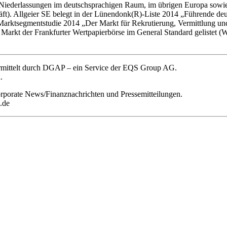
Niederlassungen im deutschsprachigen Raum, im übrigen Europa sowie
ft). Allgeier SE belegt in der Lünendonk(R)-Liste 2014 „Führende deu
Marktsegmentstudie 2014 „Der Markt für Rekrutierung, Vermittlung un
rten Markt der Frankfurter Wertpapierbörse im General Standard gelist
ermittelt durch DGAP – ein Service der EQS Group AG.
.
orporate News/Finanznachrichten und Pressemitteilungen.
.de