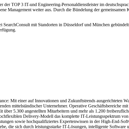
 einer der TOP 3 IT-und Engineering-Personaldienstleister im deutsch
ehobene Management weiter aus. Durch die Bündelung der gemeinsamen 
bei SearchConsult mit Standorten in Düsseldorf und München gebündelt 
erfügung.
ance: Mit einer auf Innovationen und Zukunftstrends ausgerichteten W
 Tugenden mittelständischer Unternehmer. Operative Geschäftsbereiche 
 über 5.300 angestellten Mitarbeitern und mehr als 1.200 freiberuflic
hochflexiblen Delivery-Modell das komplette IT-Leistungsspektrum von 
eistungen sowie hochqualifiziertes Expertenwissen in der High-End-Sof
e, die sich durch leistungsstarke IT-Lösungen, intelligente Software un