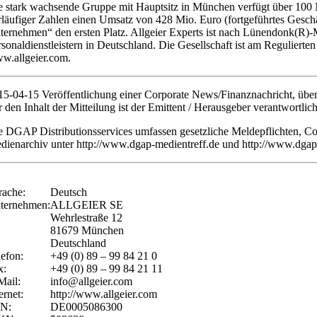
e stark wachsende Gruppe mit Hauptsitz in München verfügt über 100 
rläufiger Zahlen einen Umsatz von 428 Mio. Euro (fortgeführtes Geschä
ternehmen“ den ersten Platz. Allgeier Experts ist nach Lünendonk(R)-
rsonaldienstleistern in Deutschland. Die Gesellschaft ist am Regulie
w.allgeier.com.
15-04-15 Veröffentlichung einer Corporate News/Finanznachricht, üb
r den Inhalt der Mitteilung ist der Emittent / Herausgeber verantwortlich
e DGAP Distributionsservices umfassen gesetzliche Meldepflichten, C
dienarchiv unter http://www.dgap-medientreff.de und http://www.dgap
rache:
Deutsch
ternehmen:
ALLGEIER SE
Wehrlestraße 12
81679 München
Deutschland
lefon:
+49 (0) 89 – 99 84 21 0
x:
+49 (0) 89 – 99 84 21 11
Mail:
info@allgeier.com
ernet:
http://www.allgeier.com
IN:
DE0005086300