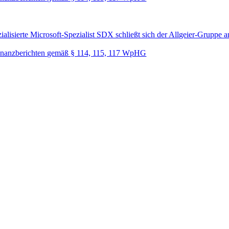
lisierte Microsoft-Spezialist SDX schließt sich der Allgeier-Gruppe a
nanzberichten gemäß § 114, 115, 117 WpHG