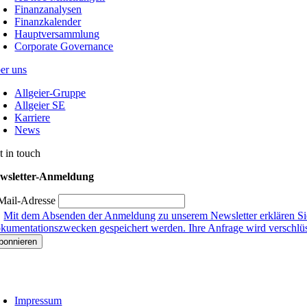
Finanzanalysen
Finanzkalender
Hauptversammlung
Corporate Governance
er uns
Allgeier-Gruppe
Allgeier SE
Karriere
News
t in touch
wsletter-Anmeldung
Mail-Adresse
Mit dem Absenden der Anmeldung zu unserem Newsletter erklären Sie
kumentationszwecken gespeichert werden. Ihre Anfrage wird verschlüsse
Impressum