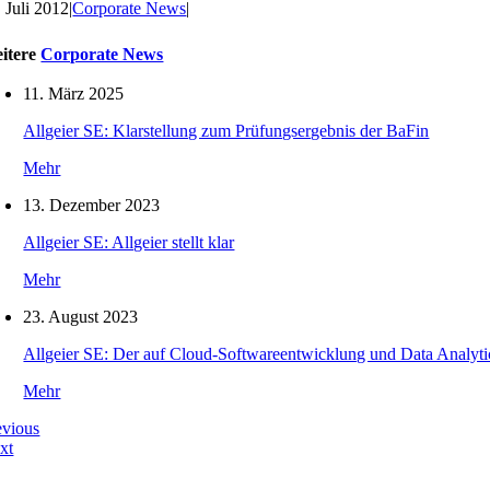
. Juli 2012
|
Corporate News
|
itere
Corporate News
11. März 2025
Allgeier SE: Klarstellung zum Prüfungsergebnis der BaFin
Mehr
13. Dezember 2023
Allgeier SE: Allgeier stellt klar
Mehr
23. August 2023
Allgeier SE: Der auf Cloud-Softwareentwicklung und Data Analytics
Mehr
evious
xt