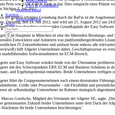
Management
nem Preis von EUR 4,00 je Aktie in bar. Dies entspricht einer Prämie v
ESG & Compliance
m Stichtag 2. Juli 2012.
Aktienrückkauf
Karriere
ch der gestern erfolgten Gestattung durch die BaFin ist die Angebotsun
Stellenangebote
ute, Dienstag, den 24. Juli 2012, und wird am 21. August 2012 um 24
News
laufs der Annahmefrist existierenden Grundkapitals der Easy Software 
Suche
nach:
lgeier mit Hauptsitz in München ist eine der führenden Beratungs- un
hrenden Entwicklern und Anbietern von plattformübergreifenden Lösu
sentlichen IT-Zukunftsthemen und umfasst heute nahezu alle relevant
anview(R) hilft Allgeier Unternehmen dabei, Geschäftsprozesse zu vers
n marktführenden Softwareanbietern im ECM-Bereich.
lgeier und Easy Software würden beide von der Übernahme profitieren
lgeier mit den Schwerpunkten ERP, ECM und Business Solutions in der D
satz- und Ergebnispotential entstehen. Beide Unternehmen verfügen zud
lgeier führt die Gruppenunternehmen nach einem dezentralen Führungsprin
oduktbreite, Größe oder Prozessstärke – mit Flexibilität und persönlic
ieren als selbstständige Unternehmer im Rahmen strategisch abgestimm
. Marcus Goedsche, Mitglied des Vorstands der Allgeier SE, sagte: ‚Di
ner gemeinsamen Zukunft beider Unternehmen unter dem Dach der Allg
s Wachstum für beide Unternehmen beschleunigen.‘