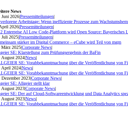
itere News
. Juni 2026
|
Pressemitteilungen
|
 verlorene Arbeitstage: Wenn ineffiziente Prozesse zum Wachstumshe
 April 2026
|
Pressemitteilungen
|
2 Enterprise AI Low Code-Plattform wird Open Source: Bayerisches 
. Juli 2025
|
Pressemitteilungen
|
meinsam stärker im Digital Commerce – eCube wird Teil von mgm
. März 2025
|
Corporate News
|
lgeier SE: Klarstellung zum Prüfungsergebnis der BaFin
. August 2024
|
News
|
LGEIER SE: Vorabbekanntmachung über die Veröffentlichung von Fi
. April 2024
|
News
|
LGEIER SE: Vorabbekanntmachung über die Veröffentlichung von Fi
. Dezember 2023
|
Corporate News
|
geier SE: Allgeier stellt klar
. August 2023
|
Corporate News
|
lgeier SE: Der auf Cloud-Softwareentwicklung und Data Analytics spezia
. August 2023
|
News
|
LGEIER SE: Vorabbekanntmachung über die Veröffentlichung von Fi