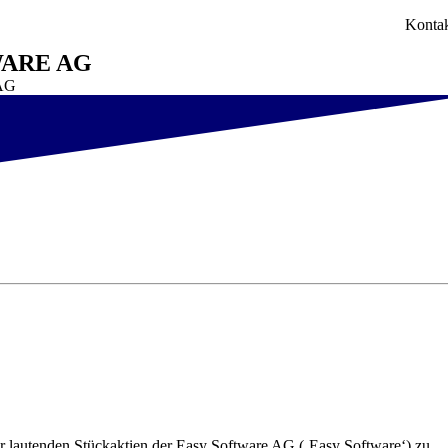
Konta
WARE AG
 AG
aber lautenden Stückaktien der Easy Software AG (‚Easy Software‘) zu