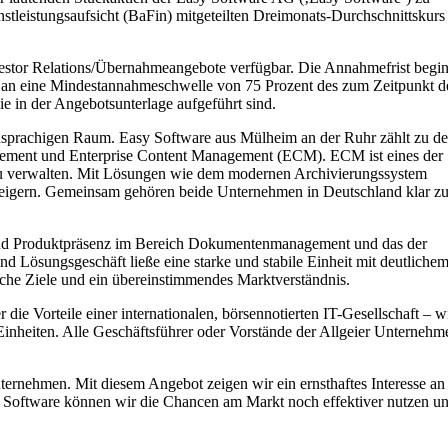
stleistungsaufsicht (BaFin) mitgeteilten Dreimonats-Durchschnittskurs
Investor Relations/Übernahmeangebote verfügbar. Die Annahmefrist begi
t an eine Mindestannahmeschwelle von 75 Prozent des zum Zeitpunkt d
e in der Angebotsunterlage aufgeführt sind.
schsprachigen Raum. Easy Software aus Mülheim an der Ruhr zählt zu d
gement und Enterprise Content Management (ECM). ECM ist eines der
 zu verwalten. Mit Lösungen wie dem modernen Archivierungssystem
 steigern. Gemeinsam gehören beide Unternehmen in Deutschland klar z
e und Produktpräsenz im Bereich Dokumentenmanagement und das der
d Lösungsgeschäft ließe eine starke und stabile Einheit mit deutliche
sche Ziele und ein übereinstimmendes Marktverständnis.
die Vorteile einer internationalen, börsennotierten IT-Gesellschaft – w
 Einheiten. Alle Geschäftsführer oder Vorstände der Allgeier Unternehm
ernehmen. Mit diesem Angebot zeigen wir ein ernsthaftes Interesse an
Software können wir die Chancen am Markt noch effektiver nutzen u