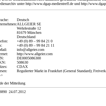
dienarchiv unter http://www.dgap-medientreff.de und http://www.dgap
rache:
Deutsch
ternehmen:
ALLGEIER SE
Wehrlestraße 12
81679 München
Deutschland
lefon:
+49 (0) 89 – 99 84 21 0
x:
+49 (0) 89 – 99 84 21 11
Mail:
info@allgeier.com
ernet:
http://www.allgeier.com
IN:
DE0005086300
KN:
508630
izes:
CDAX
rsen:
Regulierter Markt in Frankfurt (General Standard); Freiverk
–>
de der Mitteilung
8890 24.07.2012