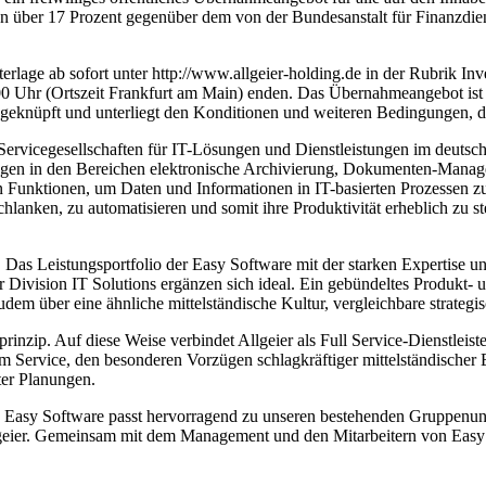
on über 17 Prozent gegenüber dem von der Bundesanstalt für Finanzdien
terlage ab sofort unter http://www.allgeier-holding.de in der Rubrik 
:00 Uhr (Ortszeit Frankfurt am Main) enden. Das Übernahmeangebot is
geknüpft und unterliegt den Konditionen und weiteren Bedingungen, di
d Servicegesellschaften für IT-Lösungen und Dienstleistungen im deut
ngen in den Bereichen elektronische Archivierung, Dokumenten-Mana
en Funktionen, um Daten und Informationen in IT-basierten Prozessen
chlanken, zu automatisieren und somit ihre Produktivität erheblich zu
. Das Leistungsportfolio der Easy Software mit der starken Expertis
ivision IT Solutions ergänzen sich ideal. Ein gebündeltes Produkt- un
em über eine ähnliche mittelständische Kultur, vergleichbare strategi
zip. Auf diese Weise verbindet Allgeier als Full Service-Dienstleister 
hem Service, den besonderen Vorzügen schlagkräftiger mittelständischer
ter Planungen.
e Easy Software passt hervorragend zu unseren bestehenden Gruppenunt
eier. Gemeinsam mit dem Management und den Mitarbeitern von Easy 