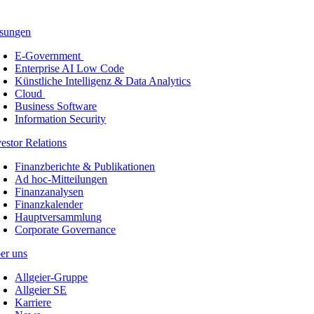
sungen
E-Government
Enterprise AI Low Code
Künstliche Intelligenz & Data Analytics
Cloud
Business Software
Information Security
vestor Relations
Finanzberichte & Publikationen
Ad hoc-Mitteilungen
Finanzanalysen
Finanzkalender
Hauptversammlung
Corporate Governance
er uns
Allgeier-Gruppe
Allgeier SE
Karriere