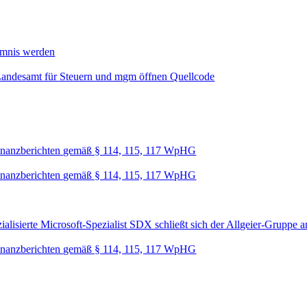
mmnis werden
Landesamt für Steuern und mgm öffnen Quellcode
nanzberichten gemäß § 114, 115, 117 WpHG
nanzberichten gemäß § 114, 115, 117 WpHG
lisierte Microsoft-Spezialist SDX schließt sich der Allgeier-Gruppe a
nanzberichten gemäß § 114, 115, 117 WpHG