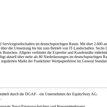
d Servicegesellschaften im deutschsprachigen Raum. Mit über 2.600 ange
 über die Umsetzung bis hin zum Betrieb von IT-Landschaften. Sechs 
Branchen. Allgeier verbindet die Expertise und Kundennähe mittelständi
rfügt aktuell über mehr als 80 Niederlassungen im deutschsprachigen
 am regulierten Markt der Frankfurter Wertpapierbörse im General Sta
rmittelt durch die DGAP – ein Unternehmen der EquityStory AG.
.
orporate News/Finanznachrichten und Pressemitteilungen.