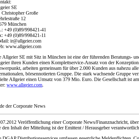
ntakt:
lgeier SE
. Christopher Große
hrlestraße 12
679 München
l.: +49 (0)89/998421-41
x: +49 (0)89/998421-11
Mail: ir@allgeier.com
b: www.allgeier.com
e Allgeier SE mit Sitz in München ist eine der führenden Beratungs- un
lgeier ihren Kunden einen Komplettservice-Ansatz von der Konzeption
hwerpunkt, arbeiten gemeinsam für über 2.000 Kunden aus nahezu allen 
ternationalen, börsennotierten Gruppe. Die stark wachsende Gruppe ve
zielte Allgeier einen Umsatz von 379 Mio. Euro. Die Gesellschaft ist
ter:
www.allgeier.com
.
de der Corporate News
.07.2012 Veröffentlichung einer Corporate News/Finanznachricht, übe
r den Inhalt der Mitteilung ist der Emittent / Herausgeber verantwortlich
e DGAP Distributionsservices umfassen gesetzliche Meldepflichten, C