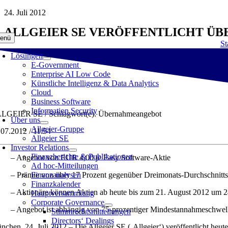
Zum
24. Juli 2012
Inhalt
ALLGEIER SE VERÖFFENTLICHT Ü
springen
enü
St
Lösungen
E-Government
Enterprise AI Low Code
Künstliche Intelligenz & Data Analytics
Cloud
Business Software
Information Security
LGEIER SE / Schlagwort(e): Übernahmeangebot
Über uns
Allgeier-Gruppe
.07.2012 / 11:54
Allgeier SE
Investor Relations
Finanzberichte & Publikationen
– Angebot von EUR 4,00 je Easy Software-Aktie
Ad hoc-Mitteilungen
– Prämie von über 17 Prozent gegenüber Dreimonats-Durchschnittsk
Finanzanalysen
Finanzkalender
– Aktionäre können Aktien ab heute bis zum 21. August 2012 um 2
Hauptversammlung
Corporate Governance
– Angebot ist abhängig von 75-prozentiger Mindestannahmeschwel
Stimmrechtsmitteilungen
Directors‘ Dealings
nchen, 24. Juli 2012 – Die Allgeier SE (‚Allgeier‘) veröffentlicht heu