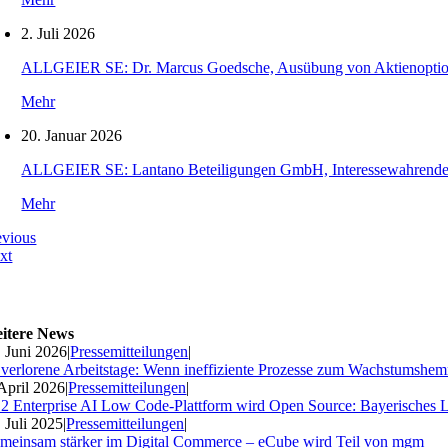
2. Juli 2026
ALLGEIER SE: Dr. Marcus Goedsche, Ausübung von Aktienopti
Mehr
20. Januar 2026
ALLGEIER SE: Lantano Beteiligungen GmbH, Interessewahrende O
Mehr
evious
xt
itere News
. Juni 2026
|
Pressemitteilungen
|
 verlorene Arbeitstage: Wenn ineffiziente Prozesse zum Wachstumshe
 April 2026
|
Pressemitteilungen
|
2 Enterprise AI Low Code-Plattform wird Open Source: Bayerisches 
. Juli 2025
|
Pressemitteilungen
|
meinsam stärker im Digital Commerce – eCube wird Teil von mgm