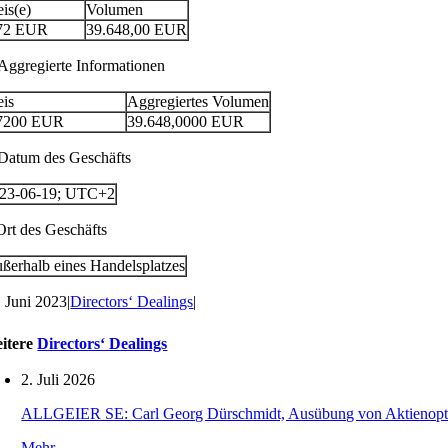
eis(e)
Volumen
72
EUR
39.648,00
EUR
 Aggregierte Informationen
eis
Aggregiertes Volumen
7200
EUR
39.648,0000
EUR
 Datum des Geschäfts
23-06-19; UTC+2
 Ort des Geschäfts
ßerhalb eines Handelsplatzes
. Juni 2023
|
Directors‘ Dealings
|
itere
Directors‘ Dealings
2. Juli 2026
ALLGEIER SE: Carl Georg Dürschmidt, Ausübung von Aktienopt
Mehr