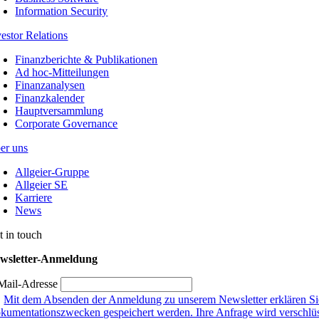
Information Security
vestor Relations
Finanzberichte & Publikationen
Ad hoc-Mitteilungen
Finanzanalysen
Finanzkalender
Hauptversammlung
Corporate Governance
er uns
Allgeier-Gruppe
Allgeier SE
Karriere
News
t in touch
wsletter-Anmeldung
Mail-Adresse
Mit dem Absenden der Anmeldung zu unserem Newsletter erklären Sie
kumentationszwecken gespeichert werden. Ihre Anfrage wird verschlüsse