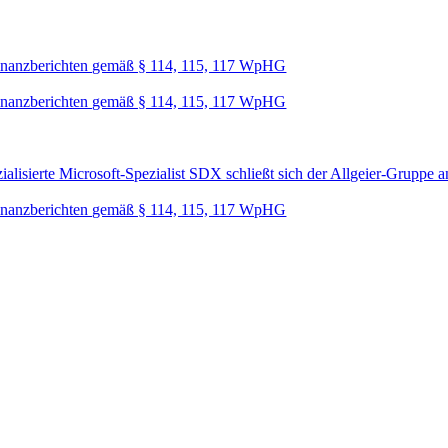
nanzberichten gemäß § 114, 115, 117 WpHG
nanzberichten gemäß § 114, 115, 117 WpHG
lisierte Microsoft-Spezialist SDX schließt sich der Allgeier-Gruppe a
nanzberichten gemäß § 114, 115, 117 WpHG