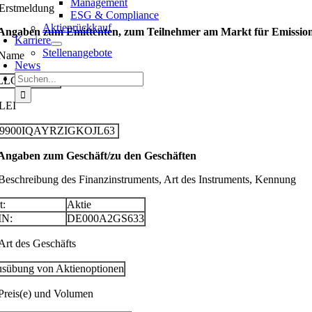
Management
 Erstmeldung
ESG & Compliance
Aktienrückkauf
 Angaben zum Emittenten, zum Teilnehmer am Markt für Emissionsz
Karriere
Stellenangebote
 Name
News
Suche
LLGEIER SE
nach:
 LEI
29900IQAYRZIGKOJL63
 Angaben zum Geschäft/zu den Geschäften
 Beschreibung des Finanzinstruments, Art des Instruments, Kennung
t:
Aktie
IN:
DE000A2GS633
 Art des Geschäfts
sübung von Aktienoptionen
 Preis(e) und Volumen