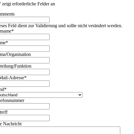
“ zeigt erforderliche Felder an
mments
eses Feld dient zur Validierung und sollte nicht verändert werden.
rname
*
ame
*
rma/Organisation
teilung/Funktion
Mail-Adresse
*
nd
*
lefonnummer
treff
re Nachricht