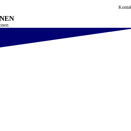
Konta
ONEN
onen