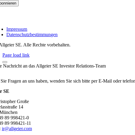
Impressum
Datenschutzbestimmungen
Allgeier SE. Alle Rechte vorbehalten.
Page load link
re Nachricht an das Allgeier SE Investor Relations-Team
 Sie Fragen an uns haben, wenden Sie sich bitte per E-Mail oder telef
er SE
ristopher Große
lasstraße 14
 München
+49 89 998421-0
49 89 998421-11
:
ir@allgeier.com