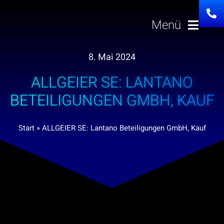
Zum
Inhalt
Menü
springen
8. Mai 2024
Lösungen
ALLGEIER SE: LANTANO
Über uns
BETEILIGUNGEN GMBH, KAUF
Investor Relation
Start
»
ALLGEIER SE: Lantano Beteiligungen GmbH, Kauf
Karriere
News